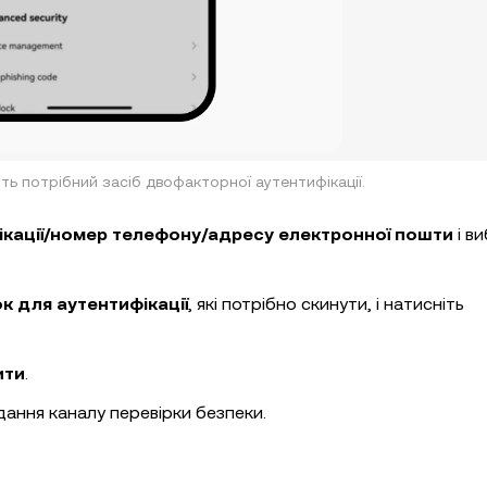
ь потрібний засіб двофакторної аутентифікації.
ікації/номер телефону/адресу електронної пошти
і ви
к для аутентифікації
, які потрібно скинути, і натисніть
ити
.
ання каналу перевірки безпеки.