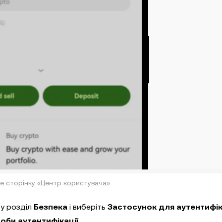
е сторінку «Центр користувача».
 у розділ
Безпека
і виберіть
Застосунок для аутентифіка
оби аутентифікації
.