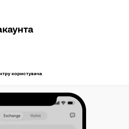
акаунта
нтру користувача
.