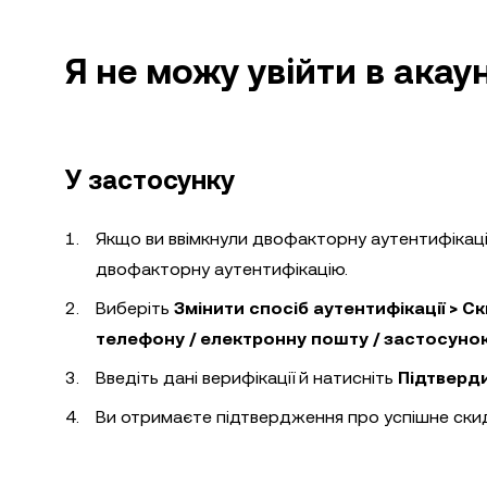
Я не можу увійти в акау
У застосунку
Якщо ви ввімкнули двофакторну аутентифікаці
двофакторну аутентифікацію.
Виберіть
Змінити спосіб аутентифікації > 
телефону / електронну пошту / застосунок
Введіть дані верифікації й натисніть
Підтверд
Ви отримаєте підтвердження про успішне скид