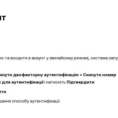
нт
ю та входите в акаунт у звичайному режимі, система зап
Скинути двофакторну аутентифікацію > Скинути номер
 для аутентифікації
і натисніть
Підтвердити
.
ити
.
ання способу аутентифікації.