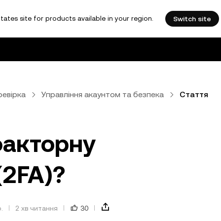
tates site for products available in your region.
Switch site
ревірка
Управління акаунтом та безпека
Стаття
факторну
(2FA)?
.
2 хв читання
30