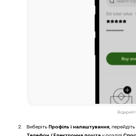
Відкрийт
Виберіть
Профіль і налаштування
, перейдіть
Телефон / Електронна пошта
у розділі
Спос