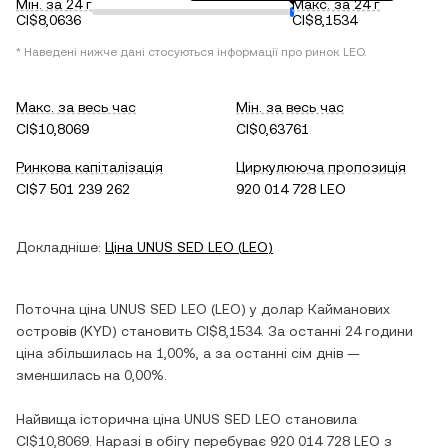
Мін. за 24 г
Макс. за 24 г
CI$8,0636
CI$8,1534
* Наведені нижче дані стосуються інформації про ринок
LEO
.
Макс. за весь час
Мін. за весь час
CI$10,8069
CI$0,63761
Ринкова капіталізація
Циркулююча пропозиція
CI$7 501 239 262
920 014 728 LEO
Докладніше:
Ціна
UNUS SED LEO
(
LEO
)
Поточна ціна
UNUS SED LEO
(
LEO
) у
долар Кайманових
островів
(
KYD
) становить
CI$8,1534
. За останні 24 години
ціна
збільшилась
на
1,00%
, а за останні сім днів —
зменшилась
на
0,00%
.
Найвища історична ціна
UNUS SED LEO
становила
CI$10,8069
. Наразі в обігу перебуває
920 014 728 LEO
з