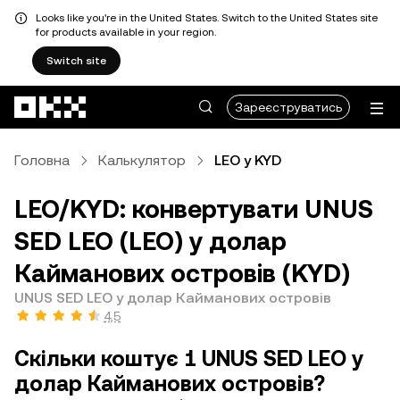
Looks like you're in the United States. Switch to the United States site
for products available in your region.
Switch site
Перейти до основного вмісту
Зареєструватись
Головна
Калькулятор
LEO у KYD
LEO/KYD: конвертувати UNUS
SED LEO (LEO) у долар
Кайманових островів (KYD)
UNUS SED LEO у долар Кайманових островів
4,5
Скільки коштує 1 UNUS SED LEO у
долар Кайманових островів?