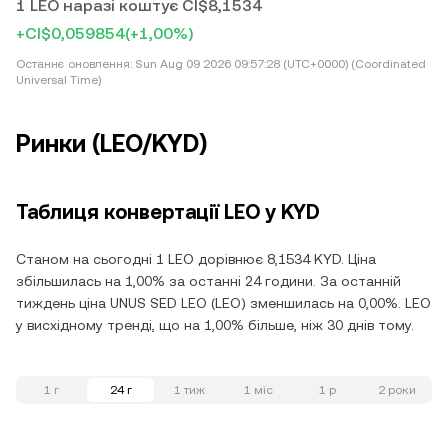
1 LEO наразі коштує CI$8,1534
+CI$0,059854
(+1,00%)
Останнє оновлення:
Sun Aug 09 2026 09:57:28 (UTC+0000) (Coordinated
Universal Time)
Ринки (LEO/KYD)
Таблиця конвертації LEO у KYD
Станом на сьогодні 1 LEO дорівнює 8,1534 KYD. Ціна
збільшилась на 1,00% за останні 24 години. За останній
тиждень ціна UNUS SED LEO (LEO) зменшилась на 0,00%. LEO
у висхідному тренді, що на 1,00% більше, ніж 30 днів тому.
1 г
24 г
1 тиж
1 міс
1 р
2 роки