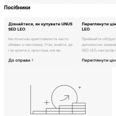
Посібники
Дізнайтеся, як купувати UNUS
Переглянути ці
SED LEO
LEO
На початках криптовалюта часто
Приймайте обґрунт
збиває з пантелику. Утім, знайти, де
допомогою знімків 
і як купити її, простіше, ніж ви
SED LEO, настроїв 
думаєте. Розпочніть свою подорож
тощо в режимі реа
До справи
Переглянути цін
за допомогою застосунку OKX для
мобільних пристроїв або
безпосередньо на цьому вебсайті.