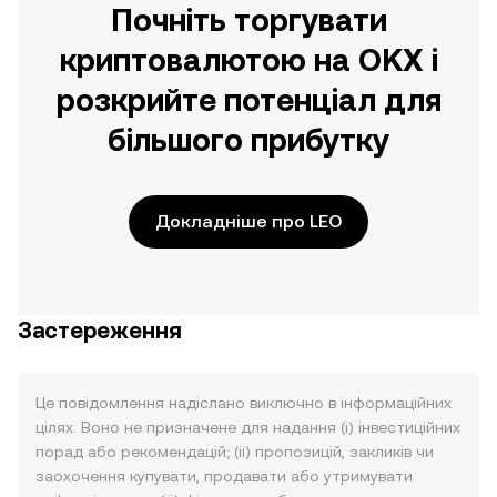
Почніть торгувати
криптовалютою на OKX і
розкрийте потенціал для
більшого прибутку
Докладніше про LEO
Застереження
Це повідомлення надіслано виключно в інформаційних
цілях. Воно не призначене для надання (i) інвестиційних
порад або рекомендацій; (ii) пропозицій, закликів чи
заохочення купувати, продавати або утримувати