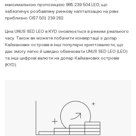
максимальною пропозицією
985 239 504 LEO
, що
забезпечує розбавлену ринкову капіталізацію на рівні
приблизно
CI$7 501 239 262
.
Ціна
UNUS SED LEO
в
KYD
оновлюється в режимі реального
часу. Також ви можете побачити конвертації з
долар
Кайманових островів
в інші популярні криптовалюти, що
дає змогу легко й швидко обмінювати
UNUS SED LEO
(
LEO
)
та інші цифрові валюти на
долар Кайманових островів
(
KYD
).