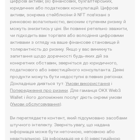
цифрові активи; (iii) фінансових, бухгалтерських,
юридичних або податкових консультацій. Цифрові
активи, зокрема стейблкоїни й NFT пов’язані з
ринковою волатильністю, високим ступенем ризику й
можуть знизитись у ціні. Ви повинні ретельно зважити,
чи підходить вам торгівля або володіння цифровими
активами з огляду на ваше фінансове становище й
толерантність до ризику. Якщо у вас виникнуть
запитання щодо доречності будь-яких дій за
конкретних обставин, зверніться до юридичного,
податкового або інвестиційного консультанта. Деякі
продукти можуть бути недоступні в певних регіонах.
Докладніше дивіться тут:
Умови використання
і
Попередження про ризики
. Для гаманця OKX Web3
Wallet і його допоміжних послуг діють окремі умови
(
Умови обслуговування
).
Ви переглядаєте контент, який підсумовано засобами
штучного інтелекту. Зверніть увагу, що надана
інформація може бути неточною, неповною або
неактуальною. Ця інформація не є (i) інвестиційною