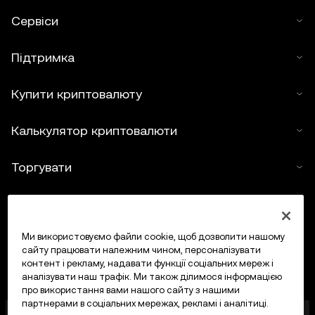
Сервіси
Підтримка
Купити криптовалюту
Калькулятор криптовалюти
Торгувати
Ми використовуємо файли cookie, щоб дозволити нашому
сайту працювати належним чином, персоналізувати
контент і рекламу, надавати функції соціальних мереж і
аналізувати наш трафік. Ми також ділимося інформацією
про використання вами нашого сайту з нашими
партнерами в соціальних мережах, рекламі і аналітиці.
OKX Europe Limited, що працює під торговою