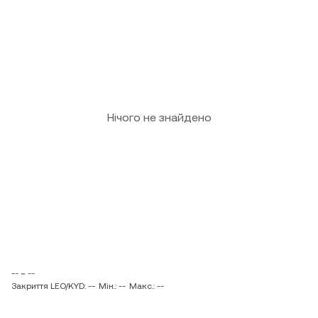
Нічого не знайдено
-- ~ --
Закриття LEO/KYD: --
Мін.: --
Макс.: --