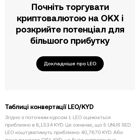
Почніть торгувати
криптовалютою на OKX і
розкрийте потенціал для
більшого прибутку
Докладніше про LEO
Таблиці конвертації LEO/KYD
Згідно з поточним курсом 1 LEO оцінюється
приблизно в 8,1534 KYD. Це означає, що 5 UNUS SED
LEO коштуватимуть приблизно 40,7670 KYD. Або
якщо ви маєте CI$1 KYD, це буде еквівалентно