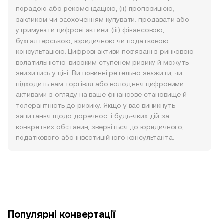
порадою або рекомендацією; (ii) пропозицією,
закликом чи заохоченням купувати, продавати або
утримувати цифрові активи; (iii) фінансовою,
бухгалтерською, юридичною чи податковою
консультацією. Цифрові активи пов’язані з ринковою
волатильністю, високим ступенем ризику й можуть
знизитись у ціні. Ви повинні ретельно зважити, чи
підходить вам торгівля або володіння цифровими
активами з огляду на ваше фінансове становище й
толерантність до ризику. Якщо у вас виникнуть
запитання щодо доречності будь-яких дій за
конкретних обставин, зверніться до юридичного,
податкового або інвестиційного консультанта.
Популярні конвертації