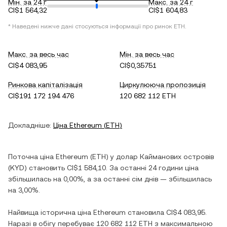
Мін. за 24 г
Макс. за 24 г
CI$1 564,32
CI$1 604,83
* Наведені нижче дані стосуються інформації про ринок
ETH
.
Макс. за весь час
Мін. за весь час
CI$4 083,95
CI$0,35751
Ринкова капіталізація
Циркулююча пропозиція
CI$191 172 194 476
120 682 112 ETH
Докладніше:
Ціна
Ethereum
(
ETH
)
Поточна ціна
Ethereum
(
ETH
) у
долар Кайманових островів
(
KYD
) становить
CI$1 584,10
. За останні 24 години ціна
збільшилась
на
0,00%
, а за останні сім днів —
збільшилась
на
3,00%
.
Найвища історична ціна
Ethereum
становила
CI$4 083,95
.
Наразі в обігу перебуває
120 682 112 ETH
з максимальною