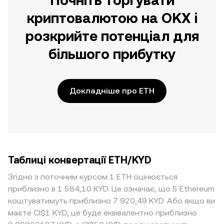
Почніть торгувати
криптовалютою на OKX і
розкрийте потенціал для
більшого прибутку
Докладніше про ETH
Таблиці конвертації ETH/KYD
Згідно з поточним курсом 1 ETH оцінюється
приблизно в 1 584,10 KYD. Це означає, що 5 Ethereum
коштуватимуть приблизно 7 920,49 KYD. Або якщо ви
маєте CI$1 KYD, це буде еквівалентно приблизно