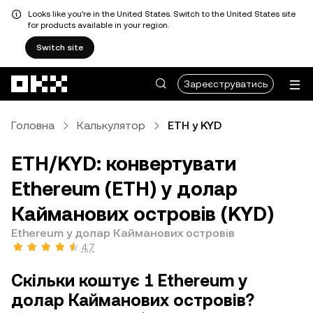
Looks like you're in the United States. Switch to the United States site
for products available in your region.
Switch site
Перейти до основного вмісту
Зареєструватись
Головна
Калькулятор
ETH у KYD
ETH/KYD: конвертувати
Ethereum (ETH) у долар
Кайманових островів (KYD)
Ethereum у долар Кайманових островів
4,7
Скільки коштує 1 Ethereum у
долар Кайманових островів?