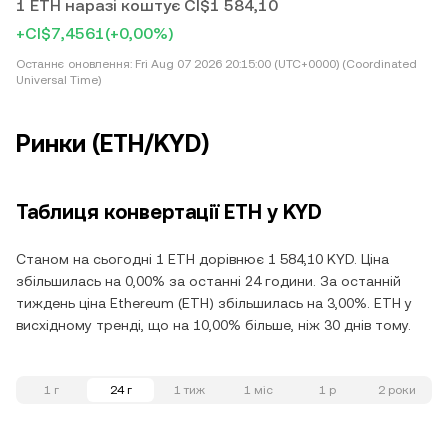
1 ETH наразі коштує CI$1 584,10
+CI$7,4561
(+0,00%)
Останнє оновлення:
Fri Aug 07 2026 20:15:00 (UTC+0000) (Coordinated
Universal Time)
Ринки (ETH/KYD)
Таблиця конвертації ETH у KYD
Станом на сьогодні 1 ETH дорівнює 1 584,10 KYD. Ціна
збільшилась на 0,00% за останні 24 години. За останній
тиждень ціна Ethereum (ETH) збільшилась на 3,00%. ETH у
висхідному тренді, що на 10,00% більше, ніж 30 днів тому.
1 г
24 г
1 тиж
1 міс
1 р
2 роки