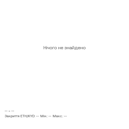
Нічого не знайдено
-- ~ --
Закриття ETH/KYD: --
Мін.: --
Макс.: --