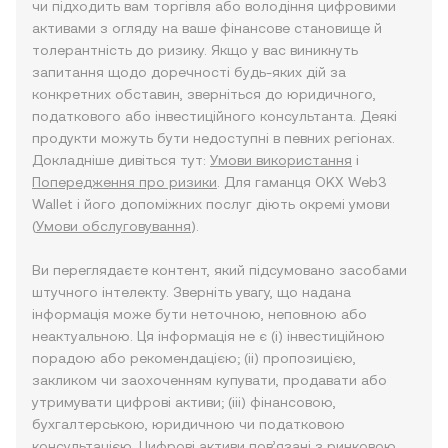
чи підходить вам торгівля або володіння цифровими
активами з огляду на ваше фінансове становище й
толерантність до ризику. Якщо у вас виникнуть
запитання щодо доречності будь-яких дій за
конкретних обставин, зверніться до юридичного,
податкового або інвестиційного консультанта. Деякі
продукти можуть бути недоступні в певних регіонах.
Докладніше дивіться тут:
Умови використання
і
Попередження про ризики
. Для гаманця OKX Web3
Wallet і його допоміжних послуг діють окремі умови
(
Умови обслуговування
).
Ви переглядаєте контент, який підсумовано засобами
штучного інтелекту. Зверніть увагу, що надана
інформація може бути неточною, неповною або
неактуальною. Ця інформація не є (i) інвестиційною
порадою або рекомендацією; (ii) пропозицією,
закликом чи заохоченням купувати, продавати або
утримувати цифрові активи; (iii) фінансовою,
бухгалтерською, юридичною чи податковою
консультацією. Цифрові активи пов’язані з ринковою