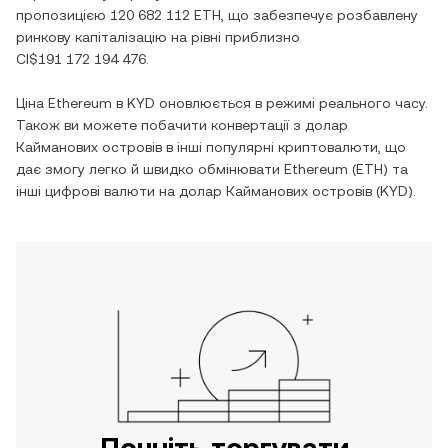
пропозицією
120 682 112 ETH
, що забезпечує розбавлену
ринкову капіталізацію на рівні приблизно
CI$191 172 194 476
.
Ціна
Ethereum
в
KYD
оновлюється в режимі реального часу.
Також ви можете побачити конвертації з
долар
Кайманових островів
в інші популярні криптовалюти, що
дає змогу легко й швидко обмінювати
Ethereum
(
ETH
) та
інші цифрові валюти на
долар Кайманових островів
(
KYD
).