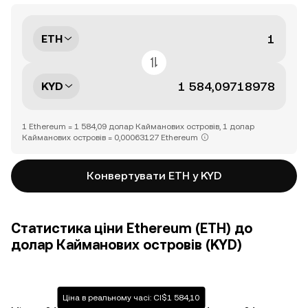
ETH
KYD
1 Ethereum = 1 584,09 долар Кайманових островів, 1 долар
Кайманових островів = 0,00063127 Ethereum
Конвертувати ETH у KYD
Статистика ціни Ethereum (ETH) до
долар Кайманових островів (KYD)
Ціна в реальному часі: CI$1 584,10