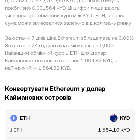
0,00063127 KYD, а CI$50 KYD дорівнюватимуть
приблизно 0,031564 KYD. Ці цифри лише дають
уявлення про обмінний курс між KYD і ETH, а точна
сума може змінюватися залежно від коливань ринку.
За останні 7 днів ціна Ethereum збільшилась на 3,00%.
За останні 24 години ціна змінилась на 0,00%.
Найвищий обмінний курс 1 ETH для долар
Кайманових островів становив 1 604,83 KYD, а
найнижчий — 1 564,32 KYD.
Конвертувати Ethereum у долар
Кайманових островів
ETH
KYD
1 584,10 KYD
1 ETH