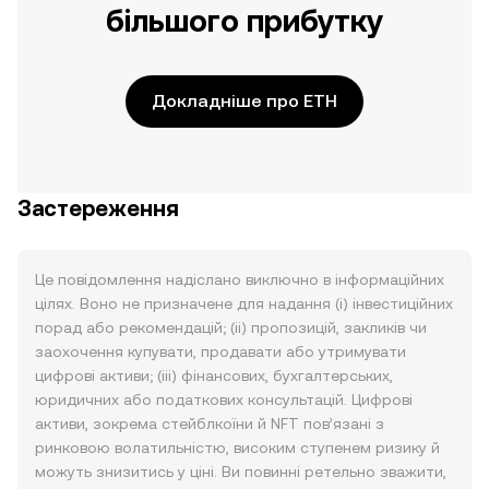
більшого прибутку
Докладніше про ETH
Застереження
Це повідомлення надіслано виключно в інформаційних
цілях. Воно не призначене для надання (i) інвестиційних
порад або рекомендацій; (ii) пропозицій, закликів чи
заохочення купувати, продавати або утримувати
цифрові активи; (iii) фінансових, бухгалтерських,
юридичних або податкових консультацій. Цифрові
активи, зокрема стейблкоїни й NFT пов’язані з
ринковою волатильністю, високим ступенем ризику й
можуть знизитись у ціні. Ви повинні ретельно зважити,