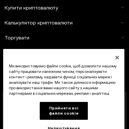
Купити криптовалюту
Калькулятор криптовалюти
Торгувати
Ми використовуємо файли cookie, щоб дозволити нашому
сайту працювати належним чином, персоналізувати
контент і рекламу, надавати функції соціальних мереж і
аналізувати наш трафік. Ми також ділимося інформацією
про використання вами нашого сайту з нашими
партнерами в соціальних мережах, рекламі і аналітиці.
OKX Europe Limited, що працює під торговою
назвою OKX, тепер є криптоактивною торгівельною
Прийняти всі
платформою, авторизованою Управлінням
файли сookie
фінансових послуг Мальти (MFSA) як постачальник
криптоактивних послуг відповідно до статті 28
Закону про криптоактиви (розділ 647
Налаштування