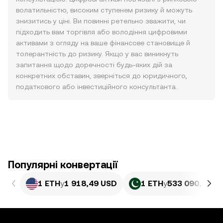
волатильністю, високим ступенем ризику й можуть
знизитись у ціні. Ви повинні ретельно зважити, чи
підходить вам торгівля або володіння цифровими
активами з огляду на ваше фінансове становище й
толерантність до ризику. Якщо у вас виникнуть
запитання щодо доречності будь-яких дій за
конкретних обставин, зверніться до юридичного,
податкового або інвестиційного консультанта.
Популярні конвертації
1 ETH
у
1 918,49 USD
1 ETH
у
533 090,1 PK