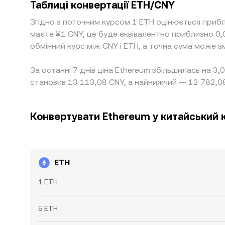
Таблиці конвертації ETH/CNY
Згідно з поточним курсом 1 ETH оцінюється прибл
маєте ¥1 CNY, це буде еквівалентно приблизно 0
обмінний курс між CNY і ETH, а точна сума може з
За останні 7 днів ціна Ethereum збільшилась на 3
становив 13 113,08 CNY, а найнижчий — 12 782,0
Конвертувати Ethereum у китайський 
ETH
1 ETH
5 ETH