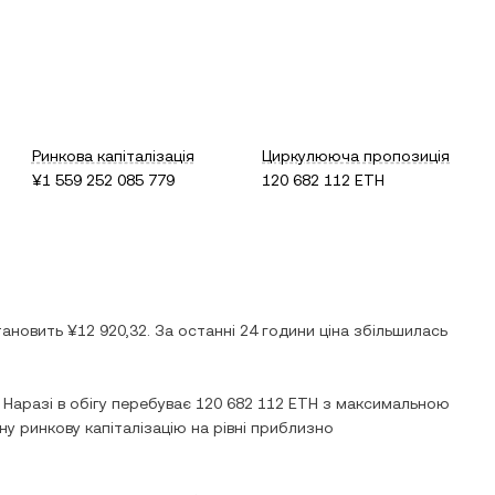
Ринкова капіталізація
Циркулююча пропозиція
¥1 559 252 085 779
120 682 112 ETH
тановить
¥12 920,32
. За останні 24 години ціна
збільшилась
. Наразі в обігу перебуває
120 682 112 ETH
з максимальною
у ринкову капіталізацію на рівні приблизно