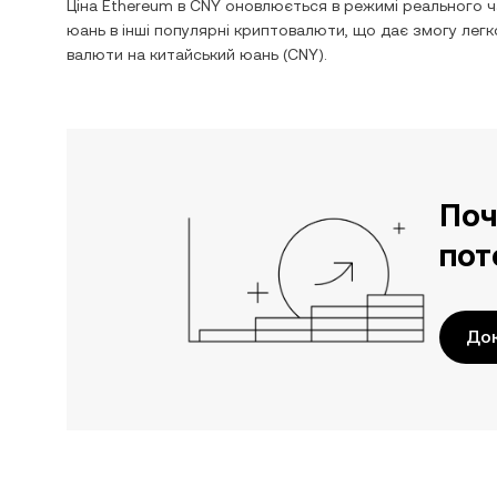
Ціна
Ethereum
в
CNY
оновлюється в режимі реального ч
юань
в інші популярні криптовалюти, що дає змогу лег
валюти на
китайський юань
(
CNY
).
Поч
пот
До