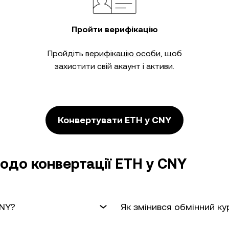
Пройти верифікацію
Пройдіть
верифікацію особи
, щоб
захистити свій акаунт і активи.
Конвертувати ETH у CNY
одо конвертації ETH у CNY
CNY?
Як змінився обмінний ку