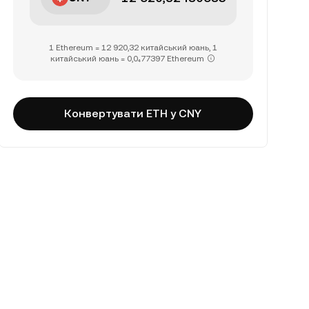
1 Ethereum = 12 920,32 китайський юань, 1
китайський юань = 0,0₄77397 Ethereum
Конвертувати ETH у CNY