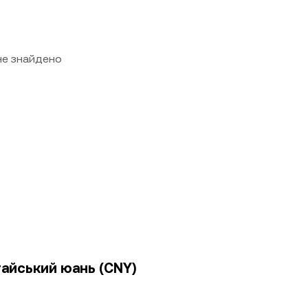
 не знайдено
тайський юань (CNY)