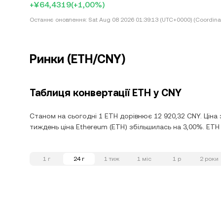
+¥64,4319
(+1,00%)
Останнє оновлення:
Sat Aug 08 2026 01:39:13 (UTC+0000) (Coordina
Ринки (ETH/CNY)
Таблиця конвертації ETH у CNY
Станом на сьогодні 1 ETH дорівнює 12 920,32 CNY. Ціна 
тиждень ціна Ethereum (ETH) збільшилась на 3,00%. ETH у
1 г
24 г
1 тиж
1 міс
1 р
2 роки