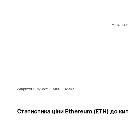
Нічого
-- ~ --
Закриття ETH/CNY: --
Мін.: --
Макс.: --
Статистика ціни Ethereum (ETH) до ки