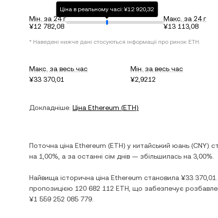
Ціна в реальному часі: ¥12 920,32
Мін. за 24 г
Макс. за 24 г
¥12 782,08
¥13 113,08
* Наведені нижче дані стосуються інформації про ринок
ETH
.
Макс. за весь час
Мін. за весь час
¥33 370,01
¥2,9212
Докладніше:
Ціна
Ethereum
(
ETH
)
Поточна ціна
Ethereum
(
ETH
) у
китайський юань
(
CNY
) с
на
1,00%
, а за останні сім днів —
збільшилась
на
3,00%
.
Найвища історична ціна
Ethereum
становила
¥33 370,01
пропозицією
120 682 112 ETH
, що забезпечує розбавлен
¥1 559 252 085 779
.