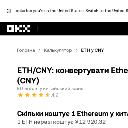
Looks like you're in the United States. Switch to the United S
Перейти до основного вмісту
Головна
Калькулятор
ETH у CNY
ETH/CNY: конвертувати Ethe
(CNY)
Ethereum у китайський юань
4,7
Скільки коштує 1 Ethereum у ки
1 ETH наразі коштує ¥12 920,32