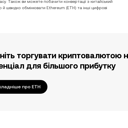
асу. Також ви можете побачити конвертації з
китайський
ко й швидко обмінювати
Ethereum
(
ETH
) та інші цифрові
ніть торгувати криптовалютою н
енціал для більшого прибутку
кладніше про ETH