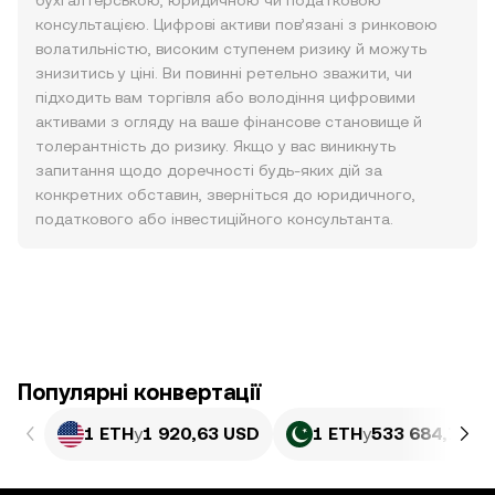
бухгалтерською, юридичною чи податковою
консультацією. Цифрові активи пов’язані з ринковою
волатильністю, високим ступенем ризику й можуть
знизитись у ціні. Ви повинні ретельно зважити, чи
підходить вам торгівля або володіння цифровими
активами з огляду на ваше фінансове становище й
толерантність до ризику. Якщо у вас виникнуть
запитання щодо доречності будь-яких дій за
конкретних обставин, зверніться до юридичного,
податкового або інвестиційного консультанта.
Популярні конвертації
1 ETH
у
1 920,63 USD
1 ETH
у
533 684,74 P