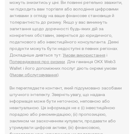
можуть знизитись у ціні. Ви повинні ретельно зважити,
чи підходить вам торгівля або володіння цифровими
активами з огляду на ваше фінансове становище й
толерантність до ризику. Якщо у вас виникнуть
запитання щодо доречності будь-яких дій за
конкретних обставин, зверніться до юридичного,
податкового або інвестиційного консультанта. Деякі
продукти можуть бути недоступні в певних регіонах.
Докладніше дивіться тут:
Умови використання
і
Попередження про ризики
. Для гаманця OKX Web3
Wallet і його допоміжних послуг діють окремі умови
(
Умови обслуговування
).
Ви переглядаєте контент, який підсумовано засобами
штучного інтелекту. Зверніть увагу, що надана
інформація може бути неточною, неповною або
неактуальною. Ця інформація не є (i) інвестиційною
порадою або рекомендацією; (ii) пропозицією,
закликом чи заохоченням купувати, продавати або
утримувати цифрові активи; (iii) фінансовою,