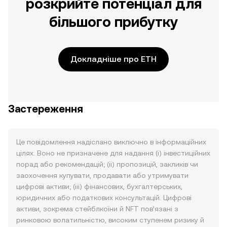
розкрийте потенціал для
більшого прибутку
Докладніше про ETH
Застереження
Це повідомлення надіслано виключно в інформаційних
цілях. Воно не призначене для надання (i) інвестиційних
порад або рекомендацій; (ii) пропозицій, закликів чи
заохочення купувати, продавати або утримувати
цифрові активи; (iii) фінансових, бухгалтерських,
юридичних або податкових консультацій. Цифрові
активи, зокрема стейблкоїни й NFT пов’язані з
ринковою волатильністю, високим ступенем ризику й