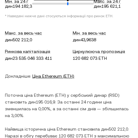
Мін. за 24 г
Макс. за 24 г
дин194 182,3
дин195 621,1
* Наведені нижче дані стосуються інформації про ринок
ETH
.
Макс. за весь час
Мін. за весь час
дин502 212,0
дин43,9638
Ринкова капіталізація
Циркулююча пропозиція
дин23 535 046 333 411
120 682 073 ETH
Докладніше:
Ціна
Ethereum
(
ETH
)
Поточна ціна
Ethereum
(
ETH
) у
сербський динар
(
RSD
)
становить
дин195 016,9
. За останні 24 години ціна
зменшилась
на
0,00%
, а за останні сім днів —
збільшилась
на
3,00%
.
Найвища історична ціна
Ethereum
становила
дин502 212,0
.
Наразі в обігу перебуває
120 682 073 ETH
з максимальною