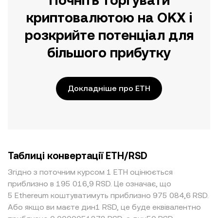
Почніть торгувати
криптовалютою на OKX і
розкрийте потенціал для
більшого прибутку
Докладніше про ETH
Таблиці конвертації ETH/RSD
Згідно з поточним курсом 1 ETH оцінюється
приблизно в 195 016,9 RSD. Це означає, що
5 Ethereum коштуватимуть приблизно 975 084,6 RSD.
Або якщо ви маєте дин1 RSD, це буде еквівалентно