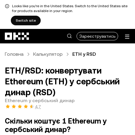
Looks like you're in the United States. Switch to the United States site
for products available in your region.
Switch site
Перейти до основного вмісту
Зареєструватись
Головна
Калькулятор
ETH у RSD
ETH/RSD: конвертувати
Ethereum (ETH) у сербський
динар (RSD)
Ethereum у сербський динар
4,7
Скільки коштує 1 Ethereum у
сербський динар?