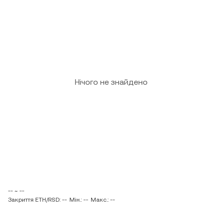
Нічого не знайдено
-- ~ --
Закриття ETH/RSD: --
Мін.: --
Макс.: --