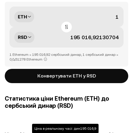
ETH
RSD
1 Ethereum = 195 016,92 сербський динар, 1 сербський динар =
0,0₅51278 Ethereum
Конвертувати ETH у RSD
Статистика ціни Ethereum (ETH) до
сербський динар (RSD)
Ціна в реальному часі: дин195 016,9