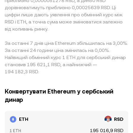
приблизно 0,0000051278 RSD, а дин50 RSD
дорівнюватимуть приблизно 0,00025639 RSD. Ці
цифри лише дають уявлення про обмінний курс між
RSD і ETH, а точна сума може змінюватися залежно
від коливань ринку.
За останні 7 днів ціна Ethereum збільшилась на 3,00%.
За останні 24 години ціна змінилась на 0,00%.
Найвищий обмінний курс 1 ETH для сербський динар
становив 195 621,1 RSD, а найнижчий —
194 182,3 RSD.
Конвертувати Ethereum у сербський
динар
ETH
RSD
195 016,9 RSD
1 ETH