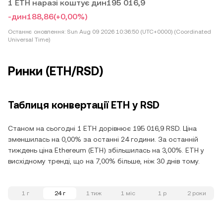
1 ETH наразі коштує дин195 016,9
-дин188,86
(+0,00%)
Останнє оновлення:
Sun Aug 09 2026 10:36:50 (UTC+0000) (Coordinated
Universal Time)
Ринки (ETH/RSD)
Таблиця конвертації ETH у RSD
Станом на сьогодні 1 ETH дорівнює 195 016,9 RSD. Ціна
зменшилась на 0,00% за останні 24 години. За останній
тиждень ціна Ethereum (ETH) збільшилась на 3,00%. ETH у
висхідному тренді, що на 7,00% більше, ніж 30 днів тому.
1 г
24 г
1 тиж
1 міс
1 р
2 роки