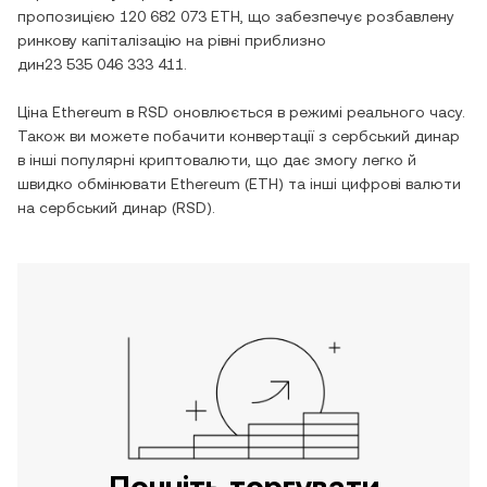
пропозицією
120 682 073 ETH
, що забезпечує розбавлену
ринкову капіталізацію на рівні приблизно
дин23 535 046 333 411
.
Ціна
Ethereum
в
RSD
оновлюється в режимі реального часу.
Також ви можете побачити конвертації з
сербський динар
в інші популярні криптовалюти, що дає змогу легко й
швидко обмінювати
Ethereum
(
ETH
) та інші цифрові валюти
на
сербський динар
(
RSD
).