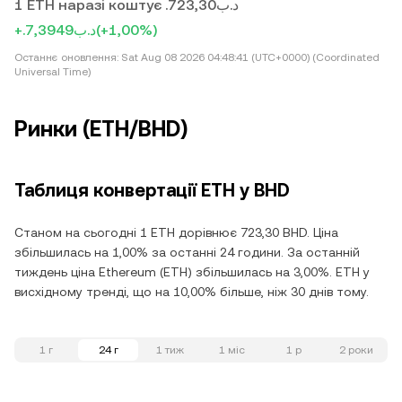
1 ETH наразі коштує .د.ب723,30
+.د.ب7,3949
(+1,00%)
Останнє оновлення:
Sat Aug 08 2026 04:48:41 (UTC+0000) (Coordinated
Universal Time)
Ринки (ETH/BHD)
Таблиця конвертації ETH у BHD
Станом на сьогодні 1 ETH дорівнює 723,30 BHD. Ціна
збільшилась на 1,00% за останні 24 години. За останній
тиждень ціна Ethereum (ETH) збільшилась на 3,00%. ETH у
висхідному тренді, що на 10,00% більше, ніж 30 днів тому.
1 г
24 г
1 тиж
1 міс
1 р
2 роки