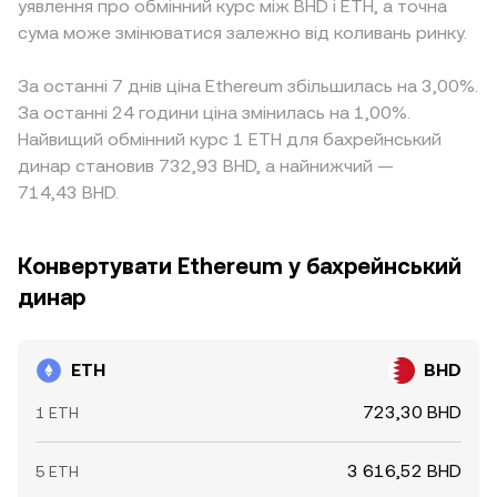
уявлення про обмінний курс між BHD і ETH, а точна
сума може змінюватися залежно від коливань ринку.
За останні 7 днів ціна Ethereum збільшилась на 3,00%.
За останні 24 години ціна змінилась на 1,00%.
Найвищий обмінний курс 1 ETH для бахрейнський
динар становив 732,93 BHD, а найнижчий —
714,43 BHD.
Конвертувати Ethereum у бахрейнський
динар
ETH
BHD
723,30 BHD
1 ETH
3 616,52 BHD
5 ETH