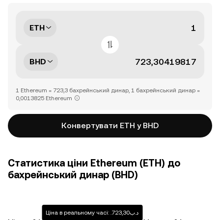
ETH
BHD
1 Ethereum = 723,3 бахрейнський динар, 1 бахрейнський динар =
0,0013825 Ethereum
Конвертувати ETH у BHD
Статистика ціни Ethereum (ETH) до
бахрейнський динар (BHD)
Ціна в реальному часі: .د.ب723,30