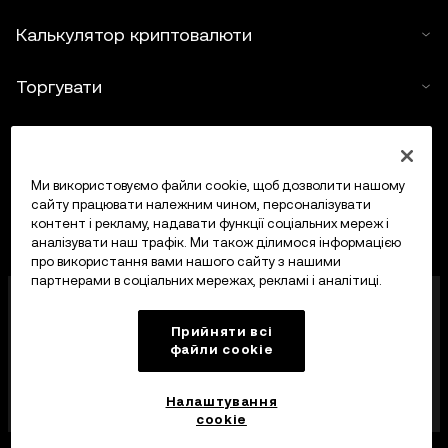
Калькулятор криптовалюти
Торгувати
Ми використовуємо файли cookie, щоб дозволити нашому
сайту працювати належним чином, персоналізувати
контент і рекламу, надавати функції соціальних мереж і
аналізувати наш трафік. Ми також ділимося інформацією
про використання вами нашого сайту з нашими
партнерами в соціальних мережах, рекламі і аналітиці.
OKX Europe Limited, що працює під торговою
назвою OKX, тепер є криптоактивною торгівельною
Прийняти всі
платформою, авторизованою Управлінням
файли сookie
фінансових послуг Мальти (MFSA) як постачальник
криптоактивних послуг відповідно до статті 28
Закону про криптоактиви (розділ 647
Налаштування
Законодавства Мальти).
cookie