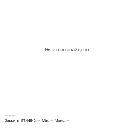
Нічого не знайдено
-- ~ --
Закриття ETH/BHD: --
Мін.: --
Макс.: --