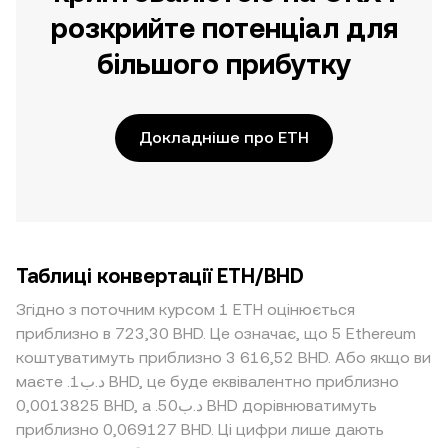
розкрийте потенціал для
більшого прибутку
Докладніше про ETH
Таблиці конвертації ETH/BHD
Згідно з поточним курсом 1 ETH оцінюється
приблизно в 723,30 BHD. Це означає, що 5 Ethereum
коштуватимуть приблизно 3 616,52 BHD. Або якщо ви
маєте .د.ب1 BHD, це буде еквівалентно приблизно
0,0013825 BHD, а .د.ب50 BHD дорівнюватимуть
приблизно 0,069127 BHD. Ці цифри лише дають