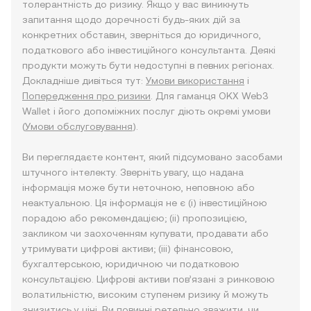
толерантність до ризику. Якщо у вас виникнуть
запитання щодо доречності будь-яких дій за
конкретних обставин, зверніться до юридичного,
податкового або інвестиційного консультанта. Деякі
продукти можуть бути недоступні в певних регіонах.
Докладніше дивіться тут:
Умови використання
і
Попередження про ризики
. Для гаманця OKX Web3
Wallet і його допоміжних послуг діють окремі умови
(
Умови обслуговування
).
Ви переглядаєте контент, який підсумовано засобами
штучного інтелекту. Зверніть увагу, що надана
інформація може бути неточною, неповною або
неактуальною. Ця інформація не є (i) інвестиційною
порадою або рекомендацією; (ii) пропозицією,
закликом чи заохоченням купувати, продавати або
утримувати цифрові активи; (iii) фінансовою,
бухгалтерською, юридичною чи податковою
консультацією. Цифрові активи пов’язані з ринковою
волатильністю, високим ступенем ризику й можуть
знизитись у ціні. Ви повинні ретельно зважити, чи