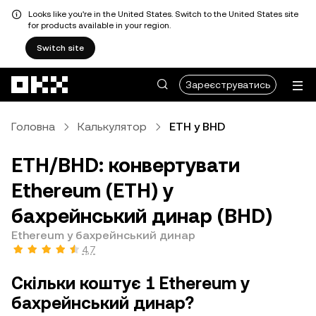
Looks like you're in the United States. Switch to the United States site
for products available in your region.
Switch site
Перейти до основного вмісту
Зареєструватись
Головна
Калькулятор
ETH у BHD
ETH/BHD: конвертувати
Ethereum (ETH) у
бахрейнський динар (BHD)
Ethereum у бахрейнський динар
4,7
Скільки коштує 1 Ethereum у
бахрейнський динар?