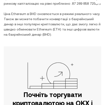
ринкову капіталізацію на рівні приблизно
.د.ب87 289 858 725
.
Ціна
Ethereum
в
BHD
оновлюється в режимі реального часу.
Також ви можете побачити конвертації з
бахрейнський
динар
в інші популярні криптовалюти, що дає змогу легко й
швидко обмінювати
Ethereum
(
ETH
) та інші цифрові валюти
на
бахрейнський динар
(
BHD
).
Почніть торгувати
криптовалютою на OKX і