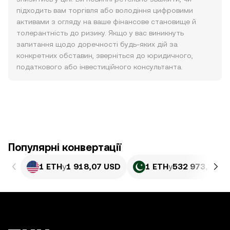
підходить вам торгівля або володіння цифровими
активами з огляду на ваше фінансове становище й
толерантність до ризику. Якщо у вас виникнуть
запитання щодо доречності будь-яких дій за
конкретних обставин, зверніться до юридичного,
податкового або інвестиційного консультанта.
Популярні конвертації
1 ETH
у
1 918,07 USD
1 ETH
у
532 973,39 P