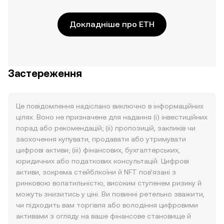
Докладніше про ETH
Застереження
Це повідомлення надіслано виключно в інформаційних
цілях. Воно не призначене для надання (i) інвестиційних
порад або рекомендацій; (ii) пропозицій, закликів чи
заохочення купувати, продавати або утримувати
цифрові активи; (iii) фінансових, бухгалтерських,
юридичних або податкових консультацій. Цифрові
активи, зокрема стейблкоїни й NFT пов’язані з
ринковою волатильністю, високим ступенем ризику й
можуть знизитись у ціні. Ви повинні ретельно зважити,
чи підходить вам торгівля або володіння цифровими
активами з огляду на ваше фінансове становище й