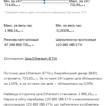
Мін. за 24 г
Макс. за 24 г
.د.ب732,93
.د.ب714,43
* Наведені нижче дані стосуються інформації про ринок
ETH
.
Макс. за весь час
Мін. за весь час
.د.ب0,16328
.د.ب1 865,16
Ринкова капіталізація
Циркулююча пропозиція
.د.ب87 289 858 725
120 682 085 ETH
Докладніше:
Ціна
Ethereum
(
ETH
)
Поточна ціна
Ethereum
(
ETH
) у
бахрейнський динар
(
BHD
)
становить
.د.ب723,30
. За останні 24 години ціна
збільшилась
на
1,00%
, а за останні сім днів —
збільшилась
на
3,00%
.
Найвища історична ціна
Ethereum
становила
.د.ب1 865,16
.
Наразі в обігу перебуває
120 682 085 ETH
з максимальною
пропозицією
120 682 085 ETH
, що забезпечує розбавлену