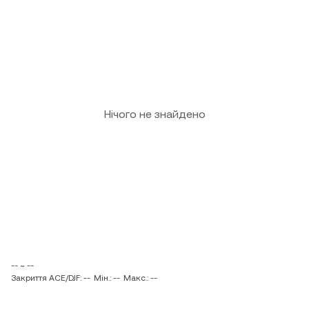
Нічого не знайдено
-- ~ --
Закриття ACE/DJF: --
Мін.: --
Макс.: --