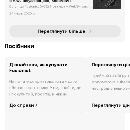
з AAA-візуалізацією, блокчейн-
інтеграцією та стратегією на основі
Вступ до Fusionist (ACE): Нова ера у Web3-іграх Ігр
штучного інтелекту
ова індустрія переживає революційні зміни завдя
24 черв. 2025 р.
ки інтеграції блокчейн-технологій та децентраліз
ованих екосистем. Fusionist (ACE), AAA-гра Web3,
очолю
Переглянути більше
Посібники
Дізнайтеся, як купувати
Переглянути цін
Fusionist
Приймайте обґрунт
На початках криптовалюта часто
допомогою знімків з
збиває з пантелику. Утім, знайти, де
настроїв спільноти
і як купити її, простіше, ніж ви
режимі реального 
думаєте. Розпочніть свою подорож
До справи
Переглянути цін
за допомогою застосунку OKX для
мобільних пристроїв або
безпосередньо на цьому вебсайті.