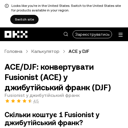
Looks like you're in the United States. Switch to the United States site
for products available in your region.
Switch site
Перейти до основного вмісту
Зареєструватись
Головна
Калькулятор
ACE у DJF
ACE/DJF: конвертувати
Fusionist (ACE) у
джибутійський франк (DJF)
Fusionist у джибутійський франк
4,5
Скільки коштує 1 Fusionist у
джибутійський франк?