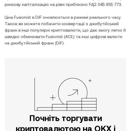
ринкову капіталізацію на рівні приблизно
Fdj2 045 935 773
.
Ціна
Fusionist
в
DJF
оновлюється в режимі реального часу.
Також ви можете побачити конвертації з
джибутійський
франк
в інші популярні криптовалюти, що дає змогу легко й
швидко обмінювати
Fusionist
(
ACE
) та інші цифрові валюти
на
джибутійський франк
(
DJF
).
Почніть торгувати
криптовалютою на OKX і