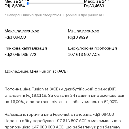
Мін. за 24 г
Макс. за 24 г
Fdj18,6984
Fdj30,4659
* Наведені нижче дані стосуються інформації про ринок
ACE
.
Макс. за весь час
Мін. за весь час
Fdj3 064,58
Fdj10,9929
Ринкова капіталізація
Циркулююча пропозиція
Fdj2 045 935 773
107 613 807 ACE
Докладніше:
Ціна
Fusionist
(
ACE
)
Поточна ціна
Fusionist
(
ACE
) у
джибутійський франк
(
DJF
)
становить
Fdj19,0118
. За останні 24 години ціна
зменшилась
на
16,00%
, а за останні сім днів —
збільшилась
на
62,00%
.
Найвища історична ціна
Fusionist
становила
Fdj3 064,58
.
Наразі в обігу перебуває
107 613 807 ACE
з максимальною
пропозицією
147 000 000 ACE
, що забезпечує розбавлену