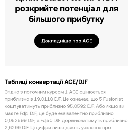
розкрийте потенціал для
більшого прибутку
Докладніше про ACE
Таблиці конвертації ACE/DJF
Згідно з поточним курсом 1 ACE оцінюється
приблизно в 19,0118 DJF. Це означає, що 5 Fusionist
коштуватимуть приблизно 95,0592 DJF. Або якщо ви
маєте Fdj1 DJF, це буде еквівалентно приблизно
0,052599 DJF, а Fdj50 DJF дорівнюватимуть приблизно
2,6299 DJF. Ці цифри лише дають уявлення про