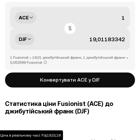
ACE
DJF
1 Fusionist = 19,01 джибутійський франк, 1 джибутійський франк =
0,052599 Fusionist
Конвертувати ACE у DJF
Статистика ціни Fusionist (ACE) до
джибутійський франк (DJF)
Ціна в реальному часі: Fdj19,0118