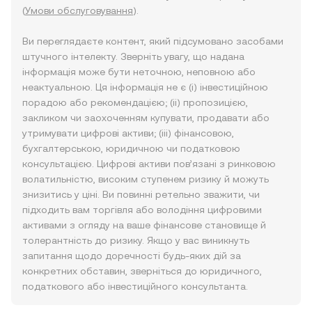
(
Умови обслуговування
).
Ви переглядаєте контент, який підсумовано засобами
штучного інтелекту. Зверніть увагу, що надана
інформація може бути неточною, неповною або
неактуальною. Ця інформація не є (i) інвестиційною
порадою або рекомендацією; (ii) пропозицією,
закликом чи заохоченням купувати, продавати або
утримувати цифрові активи; (iii) фінансовою,
бухгалтерською, юридичною чи податковою
консультацією. Цифрові активи пов’язані з ринковою
волатильністю, високим ступенем ризику й можуть
знизитись у ціні. Ви повинні ретельно зважити, чи
підходить вам торгівля або володіння цифровими
активами з огляду на ваше фінансове становище й
толерантність до ризику. Якщо у вас виникнуть
запитання щодо доречності будь-яких дій за
конкретних обставин, зверніться до юридичного,
податкового або інвестиційного консультанта.