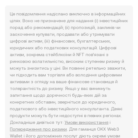
Це повідомлення надіслано виключно в інформаційних
цілях. Воно не призначене для надання (i) інвестиційних
порад або рекомендацій; (ii) пропозицій, закликів чи
заохочення купувати, продавати або утримувати
цифрові активи; (iii) фінансових, бухгалтерських,
юридичних або податкових консультацій. Цифрові
активи, зокрема стейблкоїни й NFT пов’язані з
ринковою волатильністю, високим ступенем ризику й
можуть знизитись у ціні. Ви повинні ретельно зважити,
чи підходить вам торгівля або володіння цифровими
активами з огляду на ваше фінансове становище й
толерантність до ризику. Якщо у вас виникнуть
запитання щодо доречності будь-яких дій за
конкретних обставин, зверніться до юридичного,
податкового або інвестиційного консультанта. Деякі
продукти можуть бути недоступні в певних регіонах.
Докладніше дивіться тут:
Умови використання
і
Попередження про ризики
. Для гаманця OKX Web3
Wallet і його допоміжних послуг діють окремі умови