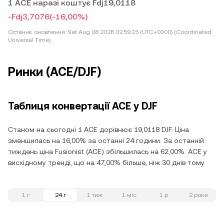
1 ACE наразі коштує Fdj19,0118
-Fdj3,7076
(-16,00%)
Останнє оновлення:
Sat Aug 08 2026 02:59:15 (UTC+0000) (Coordinated
Universal Time)
Ринки (ACE/DJF)
Таблиця конвертації ACE у DJF
Станом на сьогодні 1 ACE дорівнює 19,0118 DJF. Ціна
зменшилась на 16,00% за останні 24 години. За останній
тиждень ціна Fusionist (ACE) збільшилась на 62,00%. ACE у
висхідному тренді, що на 47,00% більше, ніж 30 днів тому.
1 г
24 г
1 тиж
1 міс
1 р
2 роки