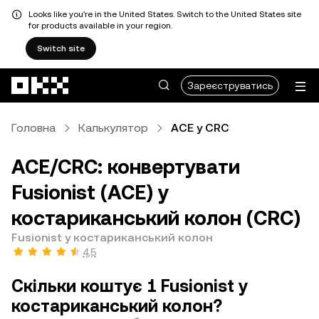
Looks like you're in the United States. Switch to the United States site
for products available in your region.
Switch site
Перейти до основного вмісту
Зареєструватись
Головна
Калькулятор
ACE у CRC
ACE/CRC: конвертувати
Fusionist (ACE) у
костариканський колон (CRC)
Fusionist у костариканський колон
4,5
Скільки коштує 1 Fusionist у
костариканський колон?