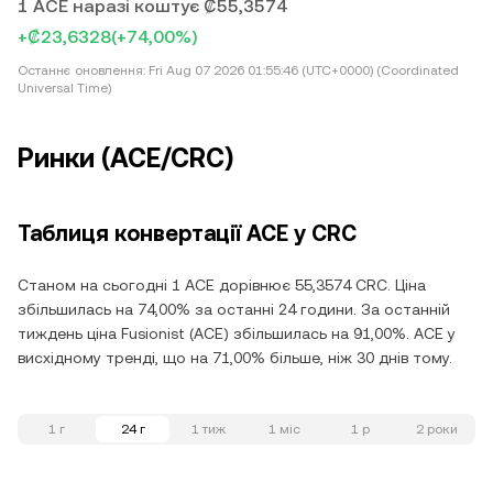
1 ACE наразі коштує ₡55,3574
+₡23,6328
(+74,00%)
Останнє оновлення:
Fri Aug 07 2026 01:55:46 (UTC+0000) (Coordinated
Universal Time)
Ринки (ACE/CRC)
Таблиця конвертації ACE у CRC
Станом на сьогодні 1 ACE дорівнює 55,3574 CRC. Ціна
збільшилась на 74,00% за останні 24 години. За останній
тиждень ціна Fusionist (ACE) збільшилась на 91,00%. ACE у
висхідному тренді, що на 71,00% більше, ніж 30 днів тому.
1 г
24 г
1 тиж
1 міс
1 р
2 роки