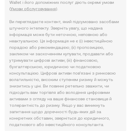
Wallet і його допоміжних послуг діють окремі умови
(
Умови обслуговування
).
Ви переглядаєте контент, який підсумовано засобами
штучного інтелекту. Зверніть увагу, що надана
інформація може бути неточною, неповною або
неактуальною. Ця інформація не є (i) інвестиційною
порадою або рекомендацією; (ii) пропозицією,
закликом чи заохоченням купувати, продавати або
утримувати цифрові активи; (iii) фінансовою,
бухгалтерською, юридичною чи податковою
консультацією. Цифрові активи пов’язані з ринковою
волатильністю, високим ступенем ризику й можуть
знизитись у ціні. Ви повинні ретельно зважити, чи
підходить вам торгівля або володіння цифровими
активами з огляду на ваше фінансове становище й
толерантність до ризику. Якщо у вас виникнуть
запитання щодо доречності будь-яких дій за
конкретних обставин, зверніться до юридичного,
податкового або інвестиційного консультанта.