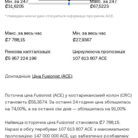
Мін. за 24 г
Макс. за 24 г
₡31,6205
₡67,5223
* Наведені нижче дані стосуються інформації про ринок
ACE
.
Макс. за весь час
Мін. за весь час
₡7 788,15
₡27,9367
Ринкова капіталізація
Циркулююча пропозиція
₡5 957 224 196
107 613 807 ACE
Докладніше:
Ціна
Fusionist
(
ACE
)
Поточна ціна
Fusionist
(
ACE
) у
костариканський колон
(
CRC
)
становить
₡55,3574
. За останні 24 години ціна
збільшилась
на
74,00%
, а за останні сім днів —
збільшилась
на
91,00%
.
Найвища історична ціна
Fusionist
становила
₡7 788,15
.
Наразі в обігу перебуває
107 613 807 ACE
з максимальною
пропозицією
147 000 000 ACE
, що забезпечує розбавлену