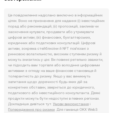
Це повідомлення надіслано виключно в інформаційних
цілях. Воно не призначене для надання (i) інвестиційних
порад або рекомендацій; (ii) пропозицій, закликів чи
заохочення купувати, продавати або утримувати
цифрові активи; (iii) фінансових, бухгалтерських,
юридичних або податкових консультацій. Цифрові
активи, зокрема стейблкоїни й NFT пов’язані з
ринковою волатильністю, високим ступенем ризику й
можуть знизитись у ціні. Ви повинні ретельно зважити,
чи підходить вам торгівля або володіння цифровими
активами з огляду на ваше фінансове становище й
толерантність до ризику. Якщо у вас виникнуть
запитання щодо доречності будь-яких дій за
конкретних обставин, зверніться до юридичного,
податкового або інвестиційного консультанта. Деякі
продукти можуть бути недоступні в певних регіонах.
Докладніше дивіться тут:
Умови використання
і
Попередження про ризики
. Для гаманця OKX Web3