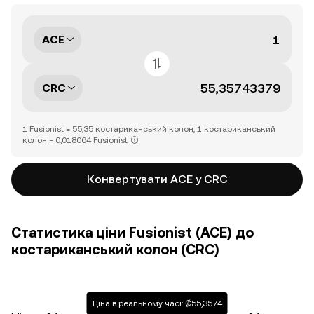
ACE
CRC
1 Fusionist = 55,35 костариканський колон, 1 костариканський
колон = 0,018064 Fusionist
Конвертувати ACE у CRC
Статистика ціни Fusionist (ACE) до
костариканський колон (CRC)
Ціна в реальному часі: ₡55,3574