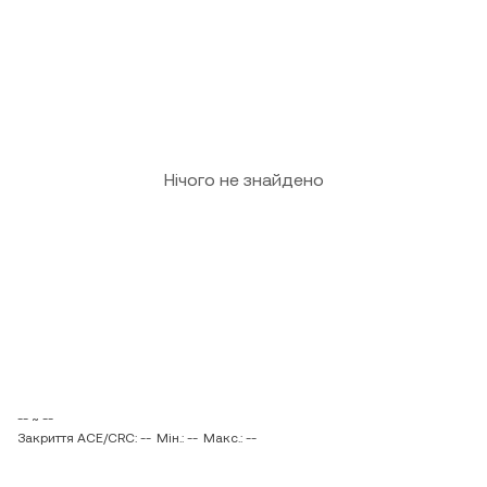
Нічого не знайдено
-- ~ --
Закриття ACE/CRC: --
Мін.: --
Макс.: --