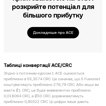
розкрийте потенціал для
більшого прибутку
Докладніше про ACE
Таблиці конвертації ACE/CRC
Згідно з поточним курсом 1 ACE оцінюється
приблизно в 55,3574 CRC. Це означає, що 5 Fusionist
коштуватимуть приблизно 276,79 CRC. Або якщо ви
маєте ₡1 CRC, це буде еквівалентно приблизно
0,018064 CRC, а ₡50 CRC дорівнюватимуть
приблизно 0,90322 CRC. Ці цифри лише дають