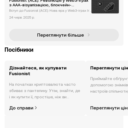
Fusionist (ACE): Революція у Web3-іграх
з AAA-візуалізацією, блокчейн-
інтеграцією та стратегією на основі
Вступ до Fusionist (ACE): Нова ера у Web3-іграх Ігр
штучного інтелекту
ова індустрія переживає революційні зміни завдя
24 черв. 2025 р.
ки інтеграції блокчейн-технологій та децентраліз
ованих екосистем. Fusionist (ACE), AAA-гра Web3,
очолю
Переглянути більше
Посібники
Дізнайтеся, як купувати
Переглянути цін
Fusionist
Приймайте обґрунт
На початках криптовалюта часто
допомогою знімків з
збиває з пантелику. Утім, знайти, де
настроїв спільноти
і як купити її, простіше, ніж ви
режимі реального 
думаєте. Розпочніть свою подорож
До справи
Переглянути цін
за допомогою застосунку OKX для
мобільних пристроїв або
безпосередньо на цьому вебсайті.