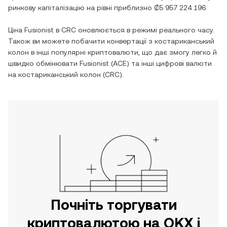
ринкову капіталізацію на рівні приблизно
₡5 957 224 196
.
Ціна
Fusionist
в
CRC
оновлюється в режимі реального часу.
Також ви можете побачити конвертації з
костариканський
колон
в інші популярні криптовалюти, що дає змогу легко й
швидко обмінювати
Fusionist
(
ACE
) та інші цифрові валюти
на
костариканський колон
(
CRC
).
Почніть торгувати
криптовалютою на OKX і