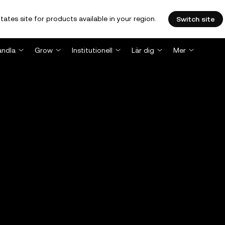
tates site for products available in your region.
Switch site
andla
Grow
Institutionell
Lär dig
Mer