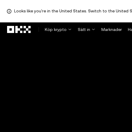
Looks like you're in the United States. Switch to the United S
Hoppa till huvudinnehåll
Köp krypto
Sätt in
Marknader
H