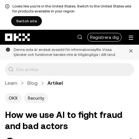
Looks like you're in the United States. Switch to the United States site
for products available in your region.
Switch site
Hoppa till huvudinnehåll
Registrera dig
Denna sida är endast avsedd för informationssyfte. Vissa
tjänster och funktioner kanske inte är tillgängliga i ditt land.
Learn
Blog
Artikel
OKX
Security
How we use AI to fight fraud
and bad actors