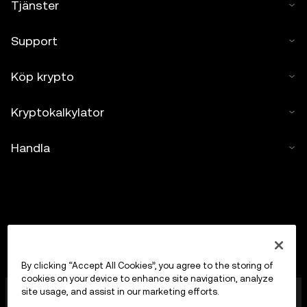
Tjänster
Support
Köp krypto
Kryptokalkylator
Handla
By clicking “Accept All Cookies”, you agree to the storing of
cookies on your device to enhance site navigation, analyze
OKX Europe Limited, som verkar under handelsnamnet
site usage, and assist in our marketing efforts.
OKX, är nu en handelsplattform för kryptotillgångar