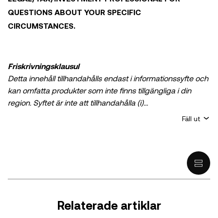
QUESTIONS ABOUT YOUR SPECIFIC
CIRCUMSTANCES.
Friskrivningsklausul
Detta innehåll tillhandahålls endast i informationssyfte och
kan omfatta produkter som inte finns tillgängliga i din
region. Syftet är inte att tillhandahålla (i)
investeringsrådgivning eller en
Fäll ut
investeringsrekommendation; (ii) ett erbjudande eller en
uppmaning att köpa, sälja eller inneha krypto/digitala
tillgångar, eller (iii) finansiell, redovisningsmässig, juridisk
eller skattemässig rådgivning. Innehav av krypto-/digitala
tillgångar, inklusive stabila kryptovalutor, innebär en hög
grad av risk och kan fluktuera kraftigt. Du bör noga
överväga om handel med eller innehav av krypto/digitala
Relaterade artiklar
tillgångar är lämpligt för dig mot bakgrund av din