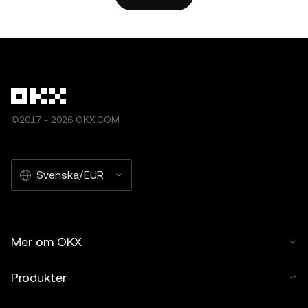
OKX.” En del innehåll kan genereras eller assisteras av
verktyg med artificiell intelligens (AI). Inga härledda verk
eller annan användning av denna artikel är tillåten.
©2017 - 2026 OKX.COM
Svenska/EUR
Mer om OKX
Produkter