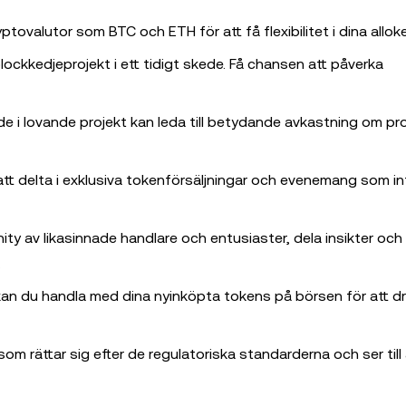
ptovalutor som BTC och ETH för att få flexibilitet i dina alloke
blockkedjeprojekt i ett tidigt skede. Få chansen att påverka
e i lovande projekt kan leda till betydande avkastning om pr
tt delta i exklusiva tokenförsäljningar och evenemang som in
y av likasinnade handlare och entusiaster, dela insikter och h
.
kan du handla med dina nyinköpta tokens på börsen för att dr
m rättar sig efter de regulatoriska standarderna och ser till a