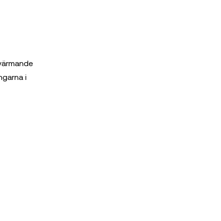
pvärmande
ngarna i