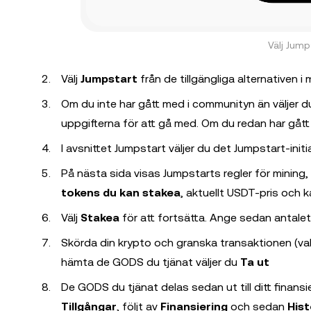
Välj Jump
Välj
Jumpstart
från de tillgängliga alternativen i
Om du inte har gått med i communityn än väljer d
uppgifterna för att gå med. Om du redan har gått
I avsnittet Jumpstart väljer du det Jumpstart-initi
På nästa sida visas Jumpstarts regler för mining
tokens du kan stakea
, aktuellt USDT-pris och 
Välj
Stakea
för att fortsätta. Ange sedan antalet 
Skörda din krypto och granska transaktionen (valf
hämta de GODS du tjänat väljer du
Ta ut
De GODS du tjänat delas sedan ut till ditt finansie
Tillgångar
, följt av
Finansiering
och sedan
Hist