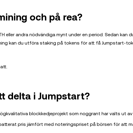
mining och på rea?
TH eller andra nödvändiga mynt under en period. Sedan kan d
ning kan du utföra staking på tokens för att få Jumpstart-to
att.
tt delta i Jumpstart?
 högkvalitativa blockkedjeprojekt som noggrant har valts ut av
abatterat pris jämfört med noteringspriset på börsen för att 