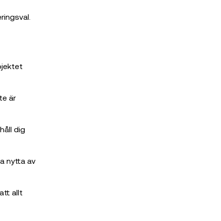
ringsval.
ojektet
te är
åll dig
a nytta av
tt allt