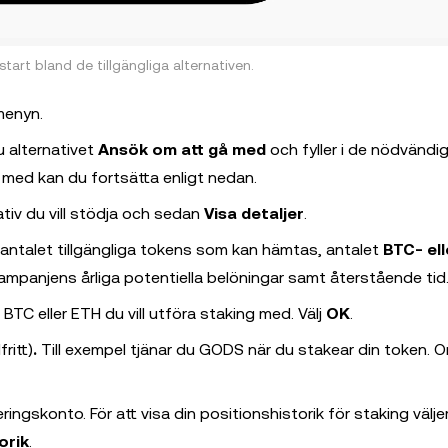
start bland de tillgängliga alternativen.
 menyn.
u alternativet
Ansök om att gå med
och fyller i de nödvändi
 med kan du fortsätta enligt nedan.
ativ du vill stödja och sedan
Visa detaljer
.
, antalet tillgängliga tokens som kan hämtas, antalet
BTC- el
kampanjens årliga potentiella belöningar samt återstående tid
BTC eller ETH du vill utföra staking med. Välj
OK
.
ritt)
.
Till exempel tjänar du GODS när du stakear din token. Om
ringskonto. För att visa din positionshistorik för staking välje
orik
.