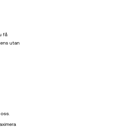
u få
kens utan
 oss.
maximera