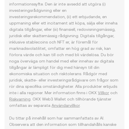
informationssyfte. Den är inte avsedd att utgöra (i)
investeringsrådgivning eller en
investeringsrekommendation, (ii) ett erbjudande, en
uppmaning eller ett incitament att köpa, sälja eller inneha
digitala tillgångar, eller (iii) finansiell, redovisningsmässig,
juridisk eller skattemässig rådgivning. Digitala tillgångar,
inklusive stablecoins och NFT:er, är föremål för
marknadsvolatilitet, omfattar en hög grad av risk, kan
förlora värde och kan till och med bli värdelösa. Du bör
noga överväga om handel med eller innehav av digitala
tillgångar är lämpligt för dig med hänsyn till din
ekonomiska situation och risktolerans. Rådgör med
juridisk, skatte- eller investeringsrådgivare om frågor som
rör dina specifika omständigheter. Alla produkter erbjuds
inte i alla regioner. Mer information finns i OKX
Villkor
och
Riskvarning
. OKX Web3 Wallet och tillhörande tjänster
omfattas av separata
Användarvillkor
.
Du tittar på innehåll som har sammanfattats av AI.
Observera att den information som tillhandahålls kanske