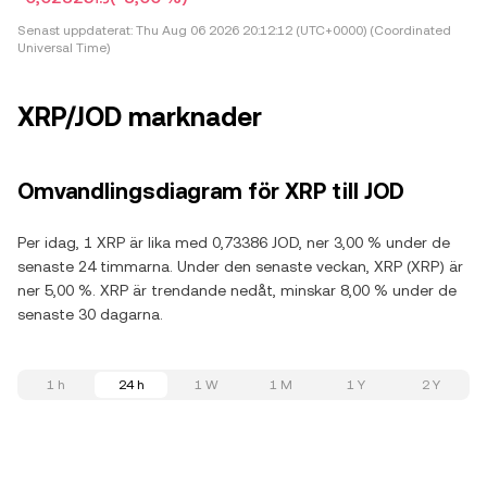
Senast uppdaterat:
Thu Aug 06 2026 20:12:12 (UTC+0000) (Coordinated
Universal Time)
XRP/JOD marknader
Omvandlingsdiagram för XRP till JOD
Per idag, 1 XRP är lika med 0,73386 JOD, ner 3,00 % under de
senaste 24 timmarna. Under den senaste veckan, XRP (XRP) är
ner 5,00 %. XRP är trendande nedåt, minskar 8,00 % under de
senaste 30 dagarna.
1 h
24 h
1 W
1 M
1 Y
2 Y