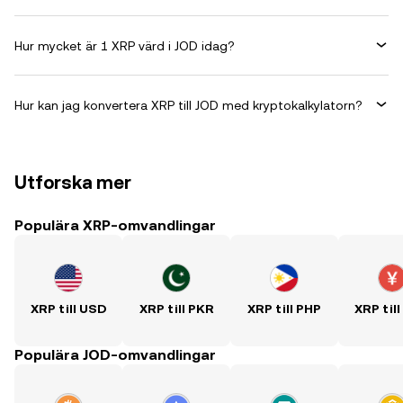
Hur mycket är 1 XRP värd i JOD idag?
Hur kan jag konvertera XRP till JOD med kryptokalkylatorn?
Utforska mer
Populära XRP-omvandlingar
XRP till USD
XRP till PKR
XRP till PHP
XRP til
Populära JOD-omvandlingar