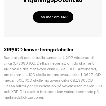
Läs mer om XRP
XRP/JOD konverteringstabeller
Baserat på den aktuella kursen är 1 XRP värderad till
cirka 0,73386 JOD. Detta innebär att om du skaffar 5
XRP skulle det motsvara cirka 3,6693 JOD. Alternativt,
om du har د.ا1 JOD skulle det motsvara cirka 1,3627 JOD
medan د.ا50 JOD skulle motsvara cirka 68,1330 JOD.
Dessa siffror ger en indikation på växelkursen mellan JOD
och XRP. Det exakta beloppet kan variera beroende på
marknadsfluktuationer.