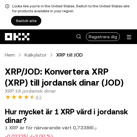
Looks like you're in the United States. Switch to the United States site
for products available in your region.
Switch site
Hoppa till huvudinnehåll
Registrera dig
Hem
Kalkylator
XRP till JOD
XRP/JOD: Konvertera XRP
(XRP) till jordansk dinar (JOD)
XRP till jordansk dinar
4,3
Hur mycket är 1 XRP värd i jordansk
dinar?
1 XRP är för närvarande värt د.ا0,73386
-د.ا0,02325
(−3,00 %)