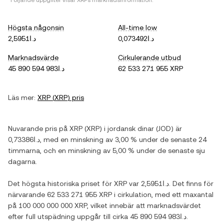
*Följande uppgifter visar
XRP
s marknadsinformation.
Högsta någonsin
All-time low
د.ا0,073492
د.ا2,5951
Marknadsvärde
Cirkulerande utbud
د.ا45 890 594 983
62 533 271 955 XRP
Läs mer:
XRP
(
XRP
) pris
Nuvarande pris på
XRP
(
XRP
) i
jordansk dinar
(
JOD
) är
د.ا0,73386
, med
en minskning
av
3,00 %
under de senaste 24
timmarna, och
en minskning
av
5,00 %
under de senaste sju
dagarna.
Det högsta historiska priset för
XRP
var
د.ا2,5951
. Det finns för
närvarande
62 533 271 955 XRP
i cirkulation, med ett maxantal
på
100 000 000 000 XRP
, vilket innebär att marknadsvärdet
efter full utspädning uppgår till cirka
د.ا45 890 594 983
.