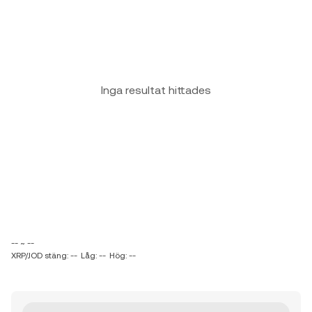
Inga resultat hittades
-- ~ --
XRP/JOD stäng: --
Låg: --
Hög: --