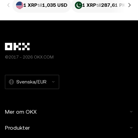
1 XRP
till
1,035 USD
1 XRP
till
287,61 PKR
©2017 - 2026 OKX.COM
Svenska/EUR
Mer om OKX
Produkter