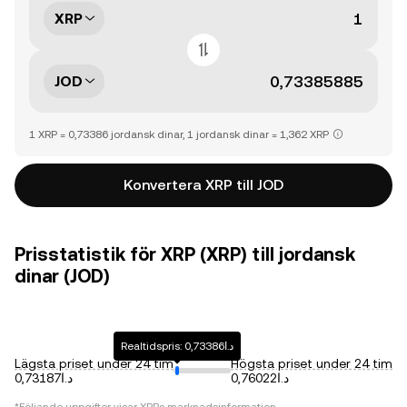
XRP
JOD
1 XRP = 0,73386 jordansk dinar, 1 jordansk dinar = 1,362 XRP
Konvertera XRP till JOD
Prisstatistik för XRP (XRP) till jordansk
dinar (JOD)
Realtidspris: د.ا0,73386
Lägsta priset under 24 tim
Högsta priset under 24 tim
د.ا0,76022
د.ا0,73187