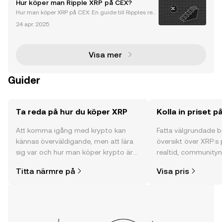
Hur köper man Ripple XRP på CEX?
l utforskar den senaste utvecklingen, tekniska
Hur man köper XRP på CEX: En guide till Ripples rev
olutionerande token Ripples XRP är en digital tillgån
24 apr. 2025
g som har förändrat det globala betalningslandska
pet. XRP är byggd på XRP Ledger som är en tills
Visa mer
Guider
Ta reda på hur du köper XRP
Kolla in priset p
Att komma igång med krypto kan
Fatta välgrundade 
kännas överväldigande, men att lära
översikt över XRP:s 
sig var och hur man köper krypto är
realtid, communityns
enklare än du kanske tror. Kickstarta
och mycket mer.
Titta närmre på
Visa pris
din resa på OKX mobilapp eller direkt
här på webben.