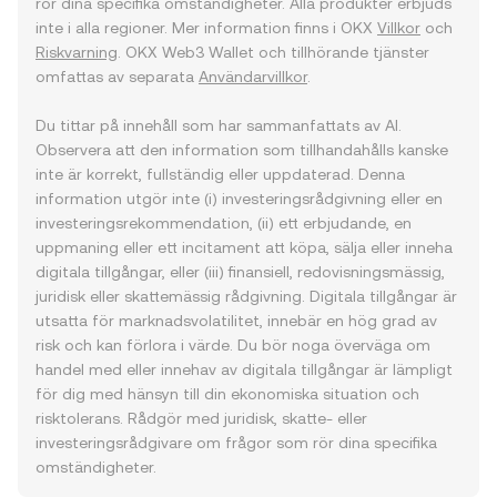
rör dina specifika omständigheter. Alla produkter erbjuds
inte i alla regioner. Mer information finns i OKX
Villkor
och
Riskvarning
. OKX Web3 Wallet och tillhörande tjänster
omfattas av separata
Användarvillkor
.
Du tittar på innehåll som har sammanfattats av AI.
Observera att den information som tillhandahålls kanske
inte är korrekt, fullständig eller uppdaterad. Denna
information utgör inte (i) investeringsrådgivning eller en
investeringsrekommendation, (ii) ett erbjudande, en
uppmaning eller ett incitament att köpa, sälja eller inneha
digitala tillgångar, eller (iii) finansiell, redovisningsmässig,
juridisk eller skattemässig rådgivning. Digitala tillgångar är
utsatta för marknadsvolatilitet, innebär en hög grad av
risk och kan förlora i värde. Du bör noga överväga om
handel med eller innehav av digitala tillgångar är lämpligt
för dig med hänsyn till din ekonomiska situation och
risktolerans. Rådgör med juridisk, skatte- eller
investeringsrådgivare om frågor som rör dina specifika
omständigheter.