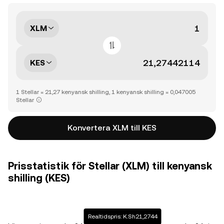
XLM
KES
1 Stellar = 21,27 kenyansk shilling, 1 kenyansk shilling = 0,047005
Stellar
Konvertera XLM till KES
Prisstatistik för Stellar (XLM) till kenyansk
shilling (KES)
Realtidspris: K.Sh21,2744