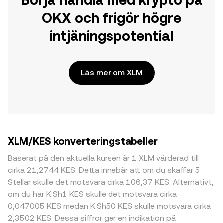
Börja handla med krypto på
OKX och frigör högre
intjäningspotential
Läs mer om XLM
XLM/KES konverteringstabeller
Baserat på den aktuella kursen är 1 XLM värderad till
cirka 21,2744 KES. Detta innebär att om du skaffar 5
Stellar skulle det motsvara cirka 106,37 KES. Alternativt,
om du har K.Sh1 KES skulle det motsvara cirka
0,047005 KES medan K.Sh50 KES skulle motsvara cirka
2,3502 KES. Dessa siffror ger en indikation på