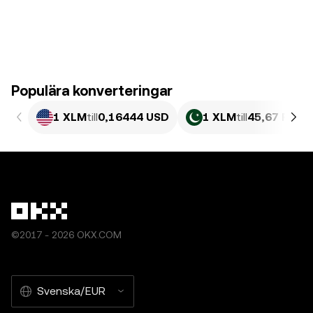
Populära konverteringar
1 XLM
till
0,16444 USD
1 XLM
till
45,67 PKR
©2017 - 2026 OKX.COM
Svenska/EUR