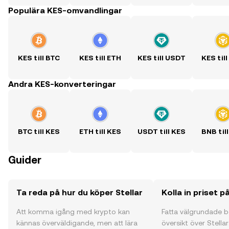
Populära KES-omvandlingar
KES till BTC
KES till ETH
KES till USDT
KES til
Andra KES-konverteringar
BTC till KES
ETH till KES
USDT till KES
BNB til
Guider
Ta reda på hur du köper Stellar
Kolla in priset p
Att komma igång med krypto kan
Fatta välgrundade 
kännas överväldigande, men att lära
översikt över Stella