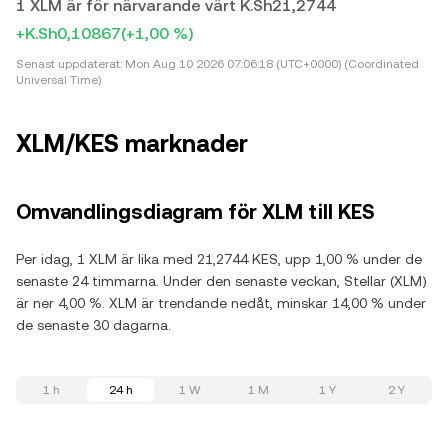
1 XLM är för närvarande värt K.Sh21,2744
+K.Sh0,10867
(+1,00 %)
Senast uppdaterat:
Mon Aug 10 2026 07:06:18 (UTC+0000) (Coordinated
Universal Time)
XLM/KES marknader
Omvandlingsdiagram för XLM till KES
Per idag, 1 XLM är lika med 21,2744 KES, upp 1,00 % under de
senaste 24 timmarna. Under den senaste veckan, Stellar (XLM)
är ner 4,00 %. XLM är trendande nedåt, minskar 14,00 % under
de senaste 30 dagarna.
1 h
24 h
1 W
1 M
1 Y
2 Y