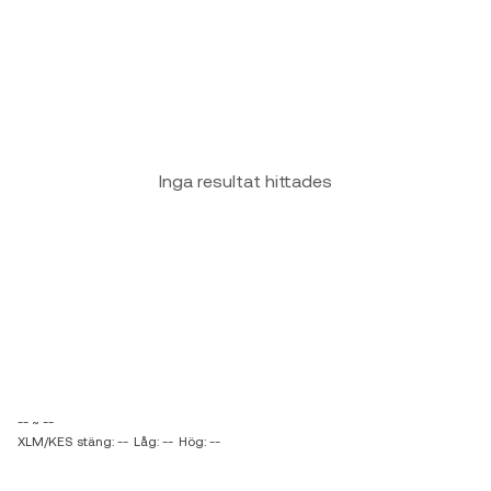
Inga resultat hittades
-- ~ --
XLM/KES stäng: --
Låg: --
Hög: --