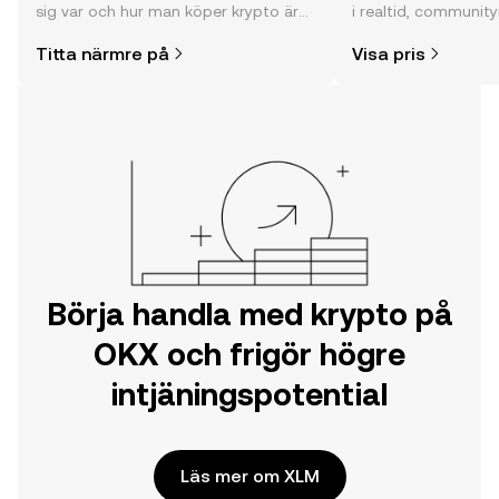
sig var och hur man köper krypto är
i realtid, community
enklare än du kanske tror. Kickstarta
och mycket mer.
Titta närmre på
Visa pris
din resa på OKX mobilapp eller direkt
här på webben.
Börja handla med krypto på
OKX och frigör högre
intjäningspotential
Läs mer om XLM