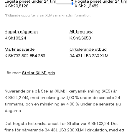
Lägsta priset under 24 tim
Högsta priset under 24 tim
K.Sh20,8126
K.Sh21,3482
*Följande uppgifter visar
XLM
s marknadsinformation.
Högsta någonsin
All-time low
K.Sh103,24
K.Sh3,3650
Marknadsvärde
Cirkulerande utbud
K.Sh732 502 854 289
34 431 153 230 XLM
Läs mer:
Stellar
(
XLM
) pris
Nuvarande pris på
Stellar
(
XLM
) i
kenyansk shilling
(
KES
) är
K.Sh21,2744
, med
en ökning
av
1,00 %
under de senaste 24
timmarna, och
en minskning
av
4,00 %
under de senaste sju
dagarna.
Det högsta historiska priset för
Stellar
var
K.Sh103,24
. Det
finns för närvarande
34 431 153 230 XLM
i cirkulation, med ett