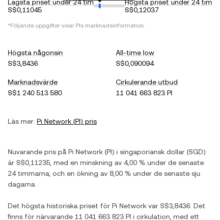
Lägsta priset under 24 tim
Högsta priset under 24 tim
S$0,11045
S$0,12037
*Följande uppgifter visar
PI
s marknadsinformation.
Högsta någonsin
All-time low
S$3,8436
S$0,090094
Marknadsvärde
Cirkulerande utbud
S$1 240 513 580
11 041 663 823 PI
Läs mer:
Pi Network
(
PI
) pris
Nuvarande pris på
Pi Network
(
PI
) i
singaporiansk dollar
(
SGD
)
är
S$0,11235
, med
en minskning
av
4,00 %
under de senaste
24 timmarna, och
en ökning
av
8,00 %
under de senaste sju
dagarna.
Det högsta historiska priset för
Pi Network
var
S$3,8436
. Det
finns för närvarande
11 041 663 823 PI
i cirkulation, med ett