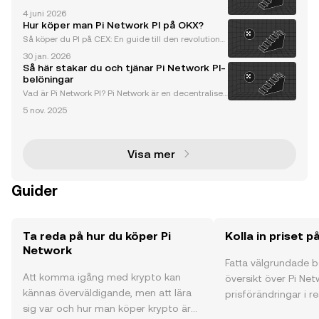
I den ständigt föränderliga världen av kryptovaluta
4 juni 2026
har Pi-nätverk dykt upp som en revolutionerande pl
Hur köper man Pi Network PI på OKX?
attform som demokratiserar tillgången till
Så köper du PI på CEX: En guide till den revolutioner
ande kryptovalutan från Pi Network Pi Network har u
30 jan. 2026
tvecklats till en banbrytande plattform inom kryptov
Så här stakar du och tjänar Pi Network PI-
alutabranschen och erbjuder en unik mobil mi
belöningar
Vad är Pi Network PI? Pi Network är en decentraliser
ad kryptovalutaplattform som har revolutionerat min
5 nov. 2025
ing av digitala tillgångar. Till skillnad från traditionel
la miningmetoder som kräver dyr hårdvar
Visa mer
Guider
Ta reda på hur du köper Pi
Kolla in priset p
Network
Fatta välgrundade 
Att komma igång med krypto kan
översikt över Pi Net
kännas överväldigande, men att lära
prisförändringar i re
sig var och hur man köper krypto är
communityns åsikte