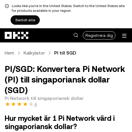
Looks like you're in the United States. Switch to the United States site
for products available in your region.
Switch site
Hoppa till huvudinnehåll
Registrera dig
Hem
Kalkylator
PI till SGD
PI/SGD: Konvertera Pi Network
(PI) till singaporiansk dollar
(SGD)
Pi Network till singaporiansk dollar
4
Hur mycket är 1 Pi Network värd i
singaporiansk dollar?