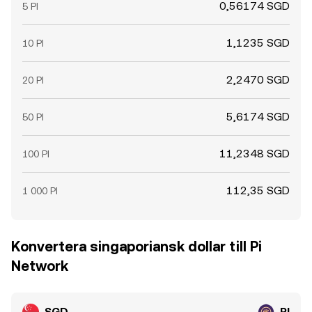
0,56174 SGD
5 PI
1,1235 SGD
10 PI
2,2470 SGD
20 PI
5,6174 SGD
50 PI
11,2348 SGD
100 PI
112,35 SGD
1 000 PI
Konvertera singaporiansk dollar till Pi
Network
SGD
PI