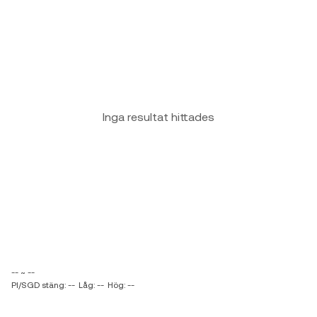
Inga resultat hittades
-- ~ --
PI/SGD stäng: --
Låg: --
Hög: --