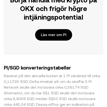
Börja handla med krypto på
OKX och frigör högre
intjäningspotential
Läs mer om PI
PI/SGD konverteringstabeller
Baserat på den aktuella kursen är 1 PI värderad till cirka
0,11235 SGD. Detta innebär att om du skaffar 5 Pi
Network skulle det motsvara cirka 0,56174 SGD.
Alternativt, om du har S$1 SGD skulle det motsvara
cirka 8,9009 SGD medan S$50 SGD skulle motsvara
cirka 445,04 SGD. Dessa siffror ger en indikation på