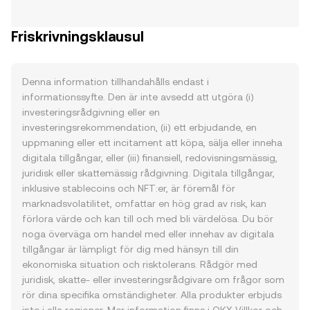
Friskrivningsklausul
Denna information tillhandahålls endast i
informationssyfte. Den är inte avsedd att utgöra (i)
investeringsrådgivning eller en
investeringsrekommendation, (ii) ett erbjudande, en
uppmaning eller ett incitament att köpa, sälja eller inneha
digitala tillgångar, eller (iii) finansiell, redovisningsmässig,
juridisk eller skattemässig rådgivning. Digitala tillgångar,
inklusive stablecoins och NFT:er, är föremål för
marknadsvolatilitet, omfattar en hög grad av risk, kan
förlora värde och kan till och med bli värdelösa. Du bör
noga överväga om handel med eller innehav av digitala
tillgångar är lämpligt för dig med hänsyn till din
ekonomiska situation och risktolerans. Rådgör med
juridisk, skatte- eller investeringsrådgivare om frågor som
rör dina specifika omständigheter. Alla produkter erbjuds