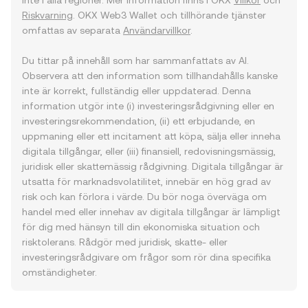
inte i alla regioner. Mer information finns i OKX
Villkor
och
Riskvarning
. OKX Web3 Wallet och tillhörande tjänster
omfattas av separata
Användarvillkor
.
Du tittar på innehåll som har sammanfattats av AI.
Observera att den information som tillhandahålls kanske
inte är korrekt, fullständig eller uppdaterad. Denna
information utgör inte (i) investeringsrådgivning eller en
investeringsrekommendation, (ii) ett erbjudande, en
uppmaning eller ett incitament att köpa, sälja eller inneha
digitala tillgångar, eller (iii) finansiell, redovisningsmässig,
juridisk eller skattemässig rådgivning. Digitala tillgångar är
utsatta för marknadsvolatilitet, innebär en hög grad av
risk och kan förlora i värde. Du bör noga överväga om
handel med eller innehav av digitala tillgångar är lämpligt
för dig med hänsyn till din ekonomiska situation och
risktolerans. Rådgör med juridisk, skatte- eller
investeringsrådgivare om frågor som rör dina specifika
omständigheter.