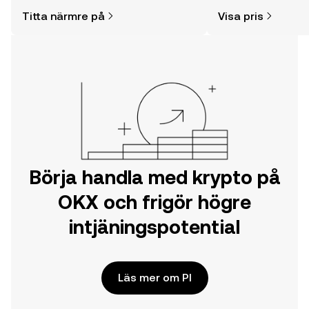
enklare än du kanske tror. Kickstarta
mycket mer.
Titta närmre på
Visa pris
din resa på OKX mobilapp eller direkt
här på webben.
Börja handla med krypto på
OKX och frigör högre
intjäningspotential
Läs mer om PI