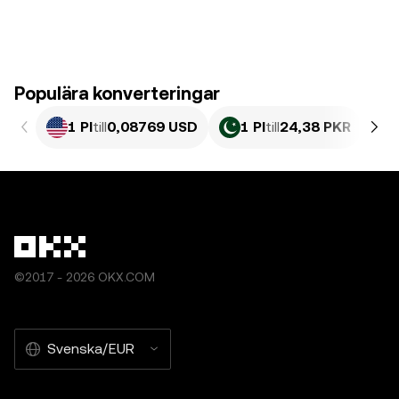
Populära konverteringar
1 PI
till
0,08769 USD
1 PI
till
24,38 PKR
©2017 - 2026 OKX.COM
Svenska/EUR