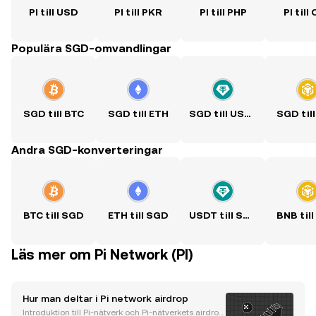
PI till USD
PI till PKR
PI till PHP
PI till
Populära SGD-omvandlingar
SGD till BTC
SGD till ETH
SGD till USDT
SGD til
Andra SGD-konverteringar
BTC till SGD
ETH till SGD
USDT till SGD
BNB til
Läs mer om Pi Network (PI)
Hur man deltar i Pi network airdrop
Introduktion till Pi-nätverk och Pi-nätverkets airdrop