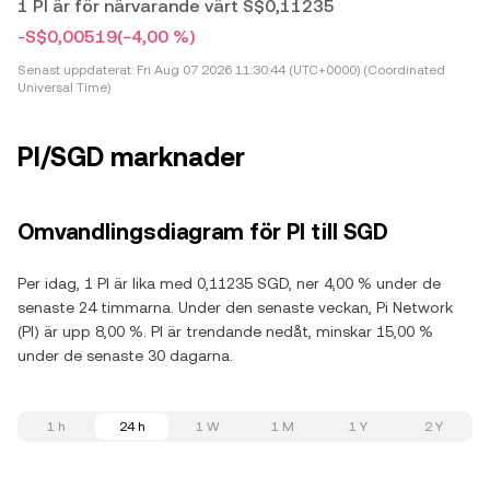
1 PI är för närvarande värt S$0,11235
-S$0,00519
(−4,00 %)
Senast uppdaterat:
Fri Aug 07 2026 11:30:44 (UTC+0000) (Coordinated
Universal Time)
PI/SGD marknader
Omvandlingsdiagram för PI till SGD
Per idag, 1 PI är lika med 0,11235 SGD, ner 4,00 % under de
senaste 24 timmarna. Under den senaste veckan, Pi Network
(PI) är upp 8,00 %. PI är trendande nedåt, minskar 15,00 %
under de senaste 30 dagarna.
1 h
24 h
1 W
1 M
1 Y
2 Y