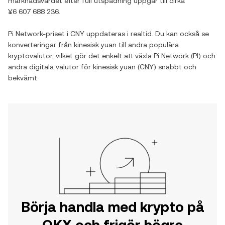
marknadsvärdet efter full utspädning uppgår till cirka
¥6 607 688 236
.
Pi Network
-priset i
CNY
uppdateras i realtid. Du kan också se
konverteringar från
kinesisk yuan
till andra populära
kryptovalutor, vilket gör det enkelt att växla
Pi Network
(
PI
) och
andra digitala valutor för
kinesisk yuan
(
CNY
) snabbt och
bekvämt.
Börja handla med krypto på