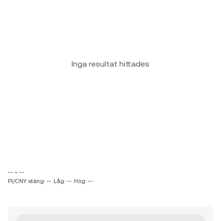
Inga resultat hittades
-- ~ --
PI/CNY stäng: --
Låg: --
Hög: --