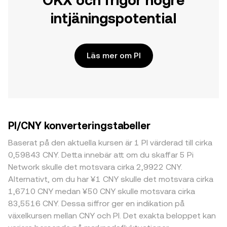
OKX och frigör högre
intjäningspotential
Läs mer om PI
PI/CNY konverteringstabeller
Baserat på den aktuella kursen är 1 PI värderad till cirka
0,59843 CNY. Detta innebär att om du skaffar 5 Pi
Network skulle det motsvara cirka 2,9922 CNY.
Alternativt, om du har ¥1 CNY skulle det motsvara cirka
1,6710 CNY medan ¥50 CNY skulle motsvara cirka
83,5516 CNY. Dessa siffror ger en indikation på
växelkursen mellan CNY och PI. Det exakta beloppet kan