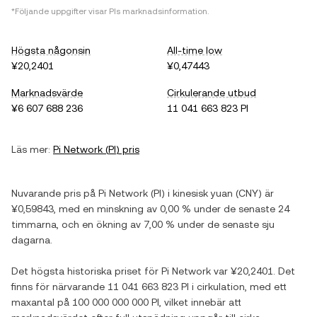
*Följande uppgifter visar
PI
s marknadsinformation.
Högsta någonsin
All-time low
¥20,2401
¥0,47443
Marknadsvärde
Cirkulerande utbud
¥6 607 688 236
11 041 663 823 PI
Läs mer:
Pi Network
(
PI
) pris
Nuvarande pris på
Pi Network
(
PI
) i
kinesisk yuan
(
CNY
) är
¥0,59843
, med
en minskning
av
0,00 %
under de senaste 24
timmarna, och
en ökning
av
7,00 %
under de senaste sju
dagarna.
Det högsta historiska priset för
Pi Network
var
¥20,2401
. Det
finns för närvarande
11 041 663 823 PI
i cirkulation, med ett
maxantal på
100 000 000 000 PI
, vilket innebär att