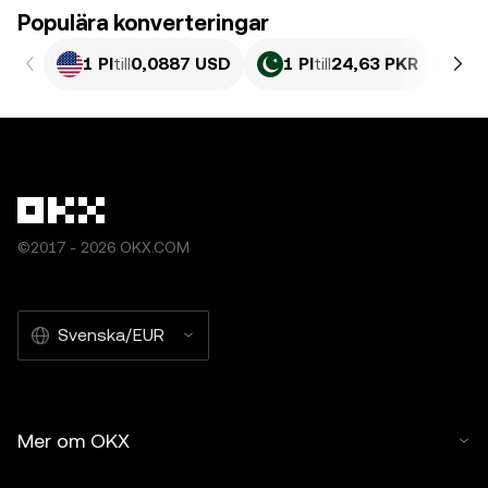
Populära konverteringar
1 PI
till
0,0887 USD
1 PI
till
24,63 PKR
1 
©2017 - 2026 OKX.COM
Svenska/EUR
Mer om OKX