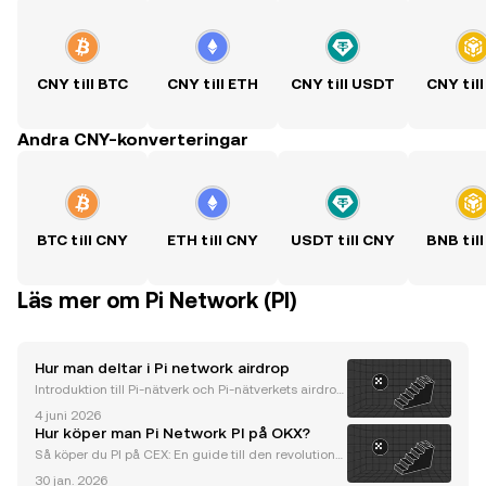
CNY till BTC
CNY till ETH
CNY till USDT
CNY til
Andra CNY-konverteringar
BTC till CNY
ETH till CNY
USDT till CNY
BNB til
Läs mer om Pi Network (PI)
Hur man deltar i Pi network airdrop
Introduktion till Pi-nätverk och Pi-nätverkets airdrop
I den ständigt föränderliga världen av kryptovaluta
4 juni 2026
har Pi-nätverk dykt upp som en revolutionerande pl
Hur köper man Pi Network PI på OKX?
attform som demokratiserar tillgången till
Så köper du PI på CEX: En guide till den revolutioner
ande kryptovalutan från Pi Network Pi Network har u
30 jan. 2026