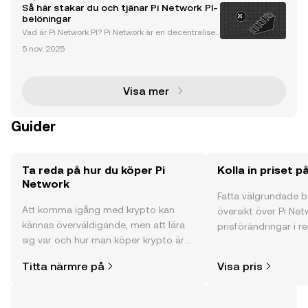
tvecklats till en banbrytande plattform inom kryptov
Så här stakar du och tjänar Pi Network PI-
alutabranschen och erbjuder en unik mobil mi
belöningar
Vad är Pi Network PI? Pi Network är en decentraliser
ad kryptovalutaplattform som har revolutionerat min
5 nov. 2025
ing av digitala tillgångar. Till skillnad från traditionel
la miningmetoder som kräver dyr hårdvar
Visa mer
Guider
Ta reda på hur du köper Pi
Kolla in priset p
Network
Fatta välgrundade 
Att komma igång med krypto kan
översikt över Pi Net
kännas överväldigande, men att lära
prisförändringar i re
sig var och hur man köper krypto är
communityns åsikte
enklare än du kanske tror. Kickstarta
mycket mer.
Titta närmre på
Visa pris
din resa på OKX mobilapp eller direkt
här på webben.