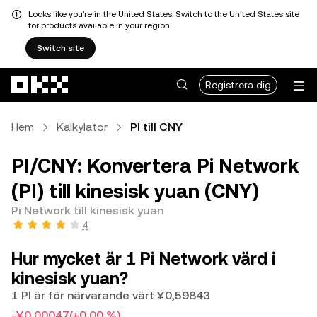
Looks like you're in the United States. Switch to the United States site
for products available in your region.
Switch site
Hoppa till huvudinnehåll
Registrera dig
Hem
Kalkylator
PI till CNY
PI/CNY: Konvertera Pi Network
(PI) till kinesisk yuan (CNY)
Pi Network till kinesisk yuan
4
Hur mycket är 1 Pi Network värd i
kinesisk yuan?
1 PI är för närvarande värt ¥0,59843
-¥0,00047
(+0,00 %)