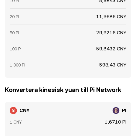
5,9843 CNY
10 PI
11,9686 CNY
20 PI
29,9216 CNY
50 PI
59,8432 CNY
100 PI
598,43 CNY
1 000 PI
Konvertera kinesisk yuan till Pi Network
CNY
PI
1,6710 PI
1 CNY