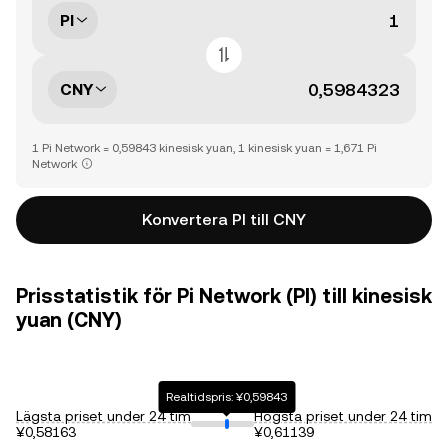
PI
CNY
1 Pi Network = 0,59843 kinesisk yuan, 1 kinesisk yuan = 1,671 Pi
Network
Konvertera PI till CNY
Prisstatistik för Pi Network (PI) till kinesisk
yuan (CNY)
Realtidspris: ¥0,59843
Lägsta priset under 24 tim
Högsta priset under 24 tim
¥0,58163
¥0,61139