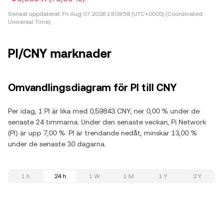
Senast uppdaterat:
Fri Aug 07 2026 19:09:59 (UTC+0000) (Coordinated
Universal Time)
PI/CNY marknader
Omvandlingsdiagram för PI till CNY
Per idag, 1 PI är lika med 0,59843 CNY, ner 0,00 % under de
senaste 24 timmarna. Under den senaste veckan, Pi Network
(PI) är upp 7,00 %. PI är trendande nedåt, minskar 13,00 %
under de senaste 30 dagarna.
1 h
24 h
1 W
1 M
1 Y
2 Y