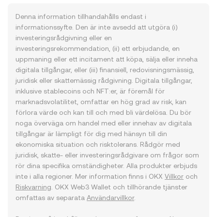
Denna information tillhandahålls endast i
informationssyfte. Den är inte avsedd att utgöra (i)
investeringsrådgivning eller en
investeringsrekommendation, (ii) ett erbjudande, en
uppmaning eller ett incitament att köpa, sälja eller inneha
digitala tillgångar, eller (iii) finansiell, redovisningsmässig,
juridisk eller skattemässig rådgivning. Digitala tillgångar,
inklusive stablecoins och NFT:er, är föremål för
marknadsvolatilitet, omfattar en hög grad av risk, kan
förlora värde och kan till och med bli värdelösa. Du bör
noga överväga om handel med eller innehav av digitala
tillgångar är lämpligt för dig med hänsyn till din
ekonomiska situation och risktolerans. Rådgör med
juridisk, skatte- eller investeringsrådgivare om frågor som
rör dina specifika omständigheter. Alla produkter erbjuds
inte i alla regioner. Mer information finns i OKX
Villkor
och
Riskvarning
. OKX Web3 Wallet och tillhörande tjänster
omfattas av separata
Användarvillkor
.