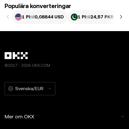
Populära konverteringar
1 PI
till
0,08844 USD
1 PI
till
24,57 PKR
©2017 - 2026 OKX.COM
Svenska/EUR
Mer om OKX