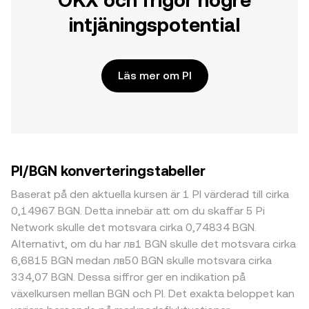
OKX och frigör högre
intjäningspotential
Läs mer om PI
PI/BGN konverteringstabeller
Baserat på den aktuella kursen är 1 PI värderad till cirka
0,14967 BGN. Detta innebär att om du skaffar 5 Pi
Network skulle det motsvara cirka 0,74834 BGN.
Alternativt, om du har лв1 BGN skulle det motsvara cirka
6,6815 BGN medan лв50 BGN skulle motsvara cirka
334,07 BGN. Dessa siffror ger en indikation på
växelkursen mellan BGN och PI. Det exakta beloppet kan