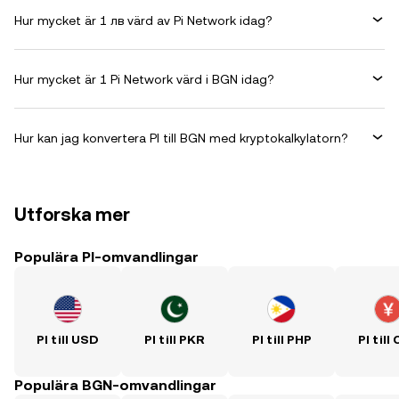
Hur mycket är 1 лв värd av Pi Network idag?
Hur mycket är 1 Pi Network värd i BGN idag?
Hur kan jag konvertera PI till BGN med kryptokalkylatorn?
Utforska mer
Populära PI-omvandlingar
PI till USD
PI till PKR
PI till PHP
PI till
Populära BGN-omvandlingar