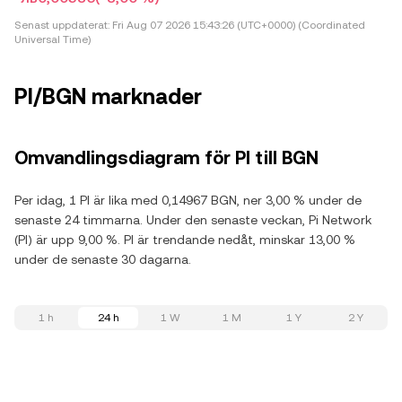
Senast uppdaterat:
Fri Aug 07 2026 15:43:26 (UTC+0000) (Coordinated
Universal Time)
PI/BGN marknader
Omvandlingsdiagram för PI till BGN
Per idag, 1 PI är lika med 0,14967 BGN, ner 3,00 % under de
senaste 24 timmarna. Under den senaste veckan, Pi Network
(PI) är upp 9,00 %. PI är trendande nedåt, minskar 13,00 %
under de senaste 30 dagarna.
1 h
24 h
1 W
1 M
1 Y
2 Y