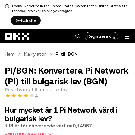
Looks like you're in the United States. Switch to the United States site
for products available in your region.
Switch site
Hoppa till huvudinnehåll
Registrera dig
Hem
Kalkylator
PI till BGN
PI/BGN: Konvertera Pi Network
(PI) till bulgarisk lev (BGN)
Pi Network till bulgarisk lev
4
Hur mycket är 1 Pi Network värd i
bulgarisk lev?
1 PI är för närvarande värt лв0,14967
-лв0,00536
(−3,00 %)