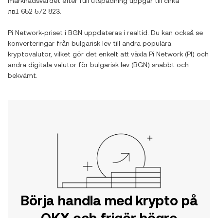
marknadsvärdet efter full utspädning uppgår till cirka
лв1 652 572 823
.
Pi Network
-priset i
BGN
uppdateras i realtid. Du kan också se
konverteringar från
bulgarisk lev
till andra populära
kryptovalutor, vilket gör det enkelt att växla
Pi Network
(
PI
) och
andra digitala valutor för
bulgarisk lev
(
BGN
) snabbt och
bekvämt.
Börja handla med krypto på