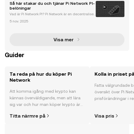
tvecklats till en banbrytande plattform inom kryptov
Så här stakar du och tjänar Pi Network PI-
alutabranschen och erbjuder en unik mobil mi
belöningar
Vad är Pi Network PI? Pi Network är en decentraliser
ad kryptovalutaplattform som har revolutionerat min
5 nov. 2025
ing av digitala tillgångar. Till skillnad från traditionel
la miningmetoder som kräver dyr hårdvar
Visa mer
Guider
Ta reda på hur du köper Pi
Kolla in priset p
Network
Fatta välgrundade 
Att komma igång med krypto kan
översikt över Pi Net
kännas överväldigande, men att lära
prisförändringar i re
sig var och hur man köper krypto är
communityns åsikte
enklare än du kanske tror. Kickstarta
mycket mer.
Titta närmre på
Visa pris
din resa på OKX mobilapp eller direkt
här på webben.