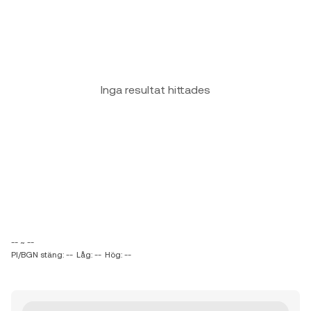
Inga resultat hittades
-- ~ --
PI/BGN stäng: --
Låg: --
Hög: --