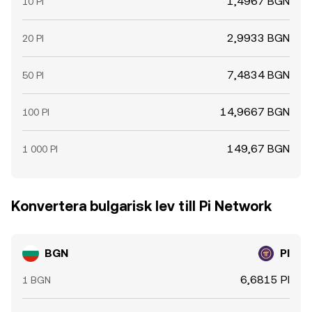
1,4967 BGN
10 PI
2,9933 BGN
20 PI
7,4834 BGN
50 PI
14,9667 BGN
100 PI
149,67 BGN
1 000 PI
Konvertera bulgarisk lev till Pi Network
BGN
PI
6,6815 PI
1 BGN