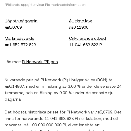
*Följande uppgifter visar
PI
s marknadsinformation.
Högsta någonsin
All-time low
лв5,0769
лв0,11900
Marknadsvärde
Cirkulerande utbud
лв1 652 572 823
11 041 663 823 PI
Läs mer:
Pi Network
(
PI
) pris
Nuvarande pris på
Pi Network
(
PI
) i
bulgarisk lev
(
BGN
) är
лв0,14967
, med
en minskning
av
3,00 %
under de senaste 24
timmarna, och
en ökning
av
9,00 %
under de senaste sju
dagarna.
Det högsta historiska priset för
Pi Network
var
лв5,0769
. Det
finns för närvarande
11 041 663 823 PI
i cirkulation, med ett
maxantal på
100 000 000 000 PI
, vilket innebär att