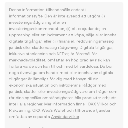
Denna information tillhandahålls endast i
informationssyfte. Den är inte avsedd att utgöra (i)
investeringsrådgivning eller en
investeringsrekommendation, (ii) ett erbjudande, en
uppmaning eller ett incitament att köpa, sälja eller inneha
digitala tillgångar, eller (iii) finansiell, redovisningsmässig,
juridisk eller skattemässig rådgivning. Digitala tillgångar,
inklusive stablecoins och NFT:er, är föremål för
marknadsvolatilitet, omfattar en hög grad av risk, kan
förlora värde och kan till och med bli värdelösa. Du bör
noga överväga om handel med eller innehav av digitala
tillgångar är lämpligt för dig med hänsyn till din
ekonomiska situation och risktolerans. Rådgör med
juridisk, skatte- eller investeringsrådgivare om frågor som
rör dina specifika omständigheter. Alla produkter erbjuds
inte i alla regioner. Mer information finns i OKX
Villkor
och
Riskvarning
. OKX Web3 Wallet och tillhörande tjänster
omfattas av separata
Användarvillkor
.