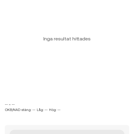
Inga resultat hittades
-- ~ --
OKB/NAD stäng: --
Låg: --
Hög: --