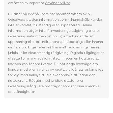
omfattas av separata
Användarvillkor
.
Du tittar på innehåll som har sammanfattats av AI.
Observera att den information som tillhandahålls kanske
inte är korrekt, fullständig eller uppdaterad. Denna
information utgör inte (i) investeringsrådgivning eller en
investeringsrekommendation, (ii) ett erbjudande, en
uppmaning eller ett incitament att köpa, sälja eller inneha
digitala tillgångar, eller (iii) finansiell, redovisningsmässig,
juridisk eller skattemässig rådgivning. Digitala tillgångar är
utsatta för marknadsvolatilitet, innebär en hög grad av
risk och kan förlora i värde. Du bör noga överväga om
handel med eller innehav av digitala tillgångar är lämpligt
för dig med hänsyn till din ekonomiska situation och
risktolerans. Rådgör med juridisk, skatte- eller
investeringsrådgivare om frågor som rör dina specifika
omständigheter.