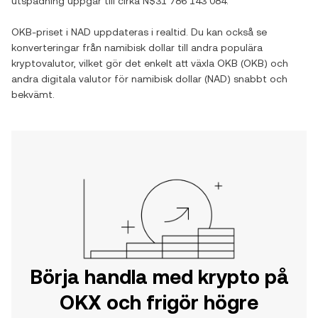
utspädning uppgår till cirka
N$31 786 143 084
.
OKB
-priset i
NAD
uppdateras i realtid. Du kan också se
konverteringar från
namibisk dollar
till andra populära
kryptovalutor, vilket gör det enkelt att växla
OKB
(
OKB
) och
andra digitala valutor för
namibisk dollar
(
NAD
) snabbt och
bekvämt.
Börja handla med krypto på
OKX och frigör högre