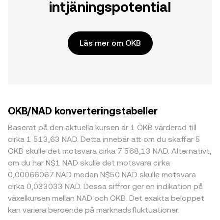
intjäningspotential
Läs mer om OKB
OKB/NAD konverteringstabeller
Baserat på den aktuella kursen är 1 OKB värderad till
cirka 1 513,63 NAD. Detta innebär att om du skaffar 5
OKB skulle det motsvara cirka 7 568,13 NAD. Alternativt,
om du har N$1 NAD skulle det motsvara cirka
0,00066067 NAD medan N$50 NAD skulle motsvara
cirka 0,033033 NAD. Dessa siffror ger en indikation på
växelkursen mellan NAD och OKB. Det exakta beloppet
kan variera beroende på marknadsfluktuationer.