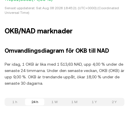
Senast uppdaterat:
Sat Aug 08 2026 18:45:21 (UTC+0000) (Coordinated
Universal Time)
OKB/NAD marknader
Omvandlingsdiagram för OKB till NAD
Per idag, 1 OKB är lika med 1 513,63 NAD, upp 4,00 % under de
senaste 24 timmarna. Under den senaste veckan, OKB (OKB) är
upp 9,00 %. OKB är trendande uppåt, ökar 18,00 % under de
senaste 30 dagarna.
1 h
24 h
1 W
1 M
1 Y
2 Y