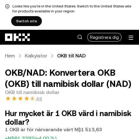
Looks like you're in the United States. Switch to the United States site
for products available in your region.
Switch site
Hoppa till huvudinnehåll
Registrera dig
Hem
Kalkylator
OKB till NAD
OKB/NAD: Konvertera OKB
(OKB) till namibisk dollar (NAD)
OKB till namibisk dollar
4,6
Hur mycket är 1 OKB värd i namibisk
dollar?
1 OKB är för närvarande värt N$1 513,63
+N$61,3392
(+4,00 %)