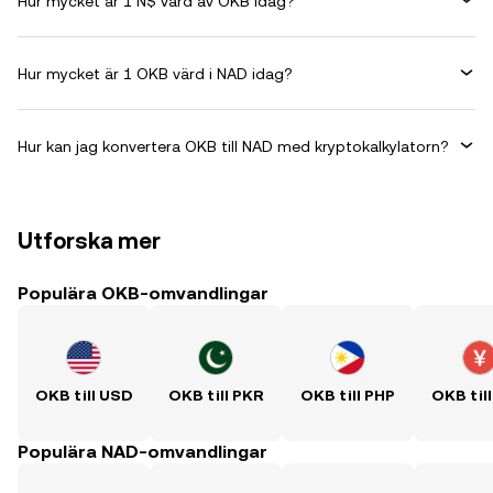
Hur mycket är 1 N$ värd av OKB idag?
Hur mycket är 1 OKB värd i NAD idag?
Hur kan jag konvertera OKB till NAD med kryptokalkylatorn?
Utforska mer
Populära OKB-omvandlingar
OKB till USD
OKB till PKR
OKB till PHP
OKB til
Populära NAD-omvandlingar