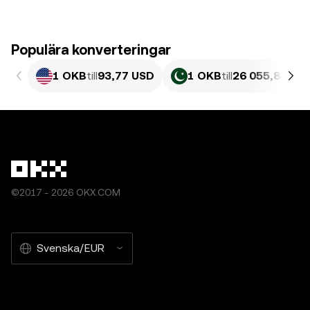
Populära konverteringar
1 OKB
till
93,77 USD
1 OKB
till
26 055,83 PK
©2017 - 2026 OKX.COM
Svenska/EUR