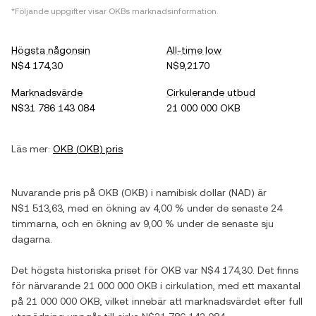
*Följande uppgifter visar
OKB
s marknadsinformation.
Högsta någonsin
All-time low
N$4 174,30
N$9,2170
Marknadsvärde
Cirkulerande utbud
N$31 786 143 084
21 000 000 OKB
Läs mer:
OKB
(
OKB
) pris
Nuvarande pris på
OKB
(
OKB
) i
namibisk dollar
(
NAD
) är
N$1 513,63
, med
en ökning
av
4,00 %
under de senaste 24
timmarna, och
en ökning
av
9,00 %
under de senaste sju
dagarna.
Det högsta historiska priset för
OKB
var
N$4 174,30
. Det finns
för närvarande
21 000 000 OKB
i cirkulation, med ett maxantal
på
21 000 000 OKB
, vilket innebär att marknadsvärdet efter full