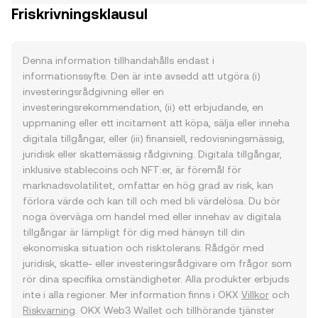
Friskrivningsklausul
Denna information tillhandahålls endast i
informationssyfte. Den är inte avsedd att utgöra (i)
investeringsrådgivning eller en
investeringsrekommendation, (ii) ett erbjudande, en
uppmaning eller ett incitament att köpa, sälja eller inneha
digitala tillgångar, eller (iii) finansiell, redovisningsmässig,
juridisk eller skattemässig rådgivning. Digitala tillgångar,
inklusive stablecoins och NFT:er, är föremål för
marknadsvolatilitet, omfattar en hög grad av risk, kan
förlora värde och kan till och med bli värdelösa. Du bör
noga överväga om handel med eller innehav av digitala
tillgångar är lämpligt för dig med hänsyn till din
ekonomiska situation och risktolerans. Rådgör med
juridisk, skatte- eller investeringsrådgivare om frågor som
rör dina specifika omständigheter. Alla produkter erbjuds
inte i alla regioner. Mer information finns i OKX
Villkor
och
Riskvarning
. OKX Web3 Wallet och tillhörande tjänster