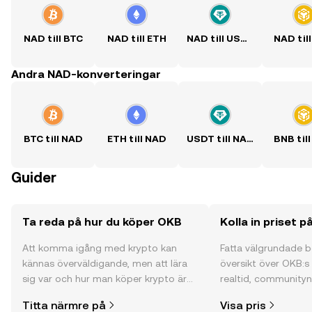
NAD till BTC
NAD till ETH
NAD till USDT
NAD til
Andra NAD-konverteringar
BTC till NAD
ETH till NAD
USDT till NAD
BNB til
Guider
Ta reda på hur du köper OKB
Kolla in priset 
Att komma igång med krypto kan
Fatta välgrundade 
kännas överväldigande, men att lära
översikt över OKB:s 
sig var och hur man köper krypto är
realtid, communityns
enklare än du kanske tror. Kickstarta
och mycket mer.
Titta närmre på
Visa pris
din resa på OKX mobilapp eller direkt