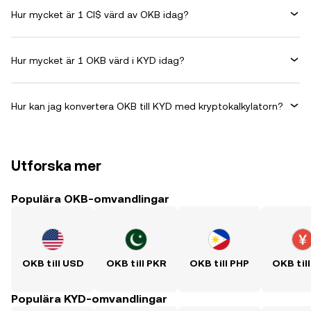
Hur mycket är 1 CI$ värd av OKB idag?
Hur mycket är 1 OKB värd i KYD idag?
Hur kan jag konvertera OKB till KYD med kryptokalkylatorn?
Utforska mer
Populära OKB-omvandlingar
OKB till USD
OKB till PKR
OKB till PHP
OKB til
Populära KYD-omvandlingar