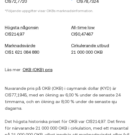
CI$72,7720
CI$78,7324
*Följande uppgifter visar
OKB
s marknadsinformation.
Högsta någonsin
All-time low
CI$214,97
CI$0,47467
Marknadsvärde
Cirkulerande utbud
CI$1 621 084 880
21 000 000 OKB
Läs mer:
OKB
(
OKB
) pris
Nuvarande pris på
OKB
(
OKB
) i
caymansk dollar
(
KYD
) är
CI$77,1945
, med
en ökning
av
6,00 %
under de senaste 24
timmarna, och
en ökning
av
8,00 %
under de senaste sju
dagarna.
Det högsta historiska priset för
OKB
var
CI$214,97
. Det finns
för närvarande
21 000 000 OKB
i cirkulation, med ett maxantal
på
21 000 000 OKB
, vilket innebär att marknadsvärdet efter full