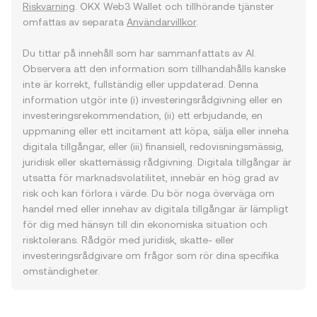
Riskvarning
. OKX Web3 Wallet och tillhörande tjänster
omfattas av separata
Användarvillkor
.
Du tittar på innehåll som har sammanfattats av AI.
Observera att den information som tillhandahålls kanske
inte är korrekt, fullständig eller uppdaterad. Denna
information utgör inte (i) investeringsrådgivning eller en
investeringsrekommendation, (ii) ett erbjudande, en
uppmaning eller ett incitament att köpa, sälja eller inneha
digitala tillgångar, eller (iii) finansiell, redovisningsmässig,
juridisk eller skattemässig rådgivning. Digitala tillgångar är
utsatta för marknadsvolatilitet, innebär en hög grad av
risk och kan förlora i värde. Du bör noga överväga om
handel med eller innehav av digitala tillgångar är lämpligt
för dig med hänsyn till din ekonomiska situation och
risktolerans. Rådgör med juridisk, skatte- eller
investeringsrådgivare om frågor som rör dina specifika
omständigheter.