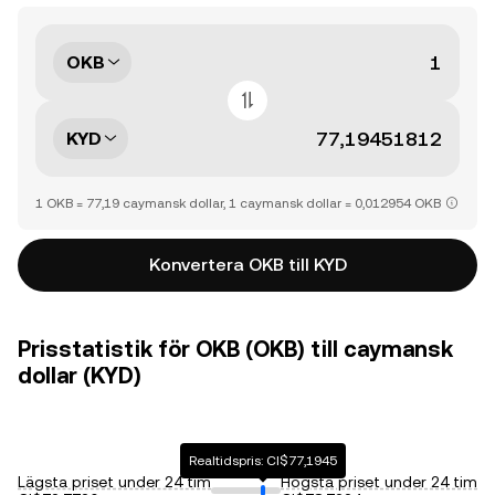
OKB
KYD
1 OKB = 77,19 caymansk dollar, 1 caymansk dollar = 0,012954 OKB
Konvertera OKB till KYD
Prisstatistik för OKB (OKB) till caymansk
dollar (KYD)
Realtidspris: CI$77,1945
Lägsta priset under 24 tim
Högsta priset under 24 tim