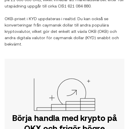
utspädning uppgår till cirka
CI$1 621 084 880
.
OKB
-priset i
KYD
uppdateras i realtid. Du kan också se
konverteringar från
caymansk dollar
till andra populära
kryptovalutor, vilket gör det enkelt att växla
OKB
(
OKB
) och
andra digitala valutor för
caymansk dollar
(
KYD
) snabbt och
bekvämt.
Börja handla med krypto på
OKX och frigör högre