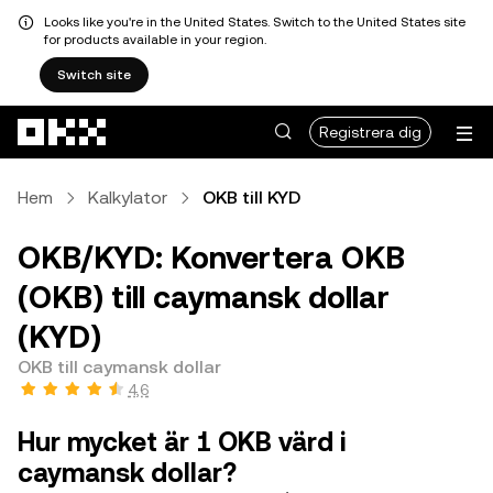
Looks like you're in the United States. Switch to the United States site
for products available in your region.
Switch site
Hoppa till huvudinnehåll
Registrera dig
Hem
Kalkylator
OKB till KYD
OKB/KYD: Konvertera OKB
(OKB) till caymansk dollar
(KYD)
OKB till caymansk dollar
4,6
Hur mycket är 1 OKB värd i
caymansk dollar?