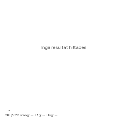
Inga resultat hittades
-- ~ --
OKB/KYD stäng: --
Låg: --
Hög: --