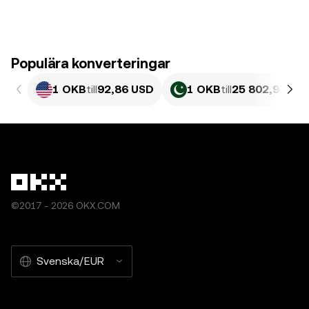
Populära konverteringar
1 OKB
till
92,86 USD
1 OKB
till
25 802,97 PK
©2017 - 2026 OKX.COM
Svenska/EUR