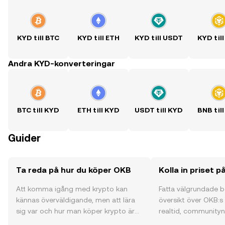
KYD till BTC
KYD till ETH
KYD till USDT
KYD til
Andra KYD-konverteringar
BTC till KYD
ETH till KYD
USDT till KYD
BNB til
Guider
Ta reda på hur du köper OKB
Kolla in priset 
Att komma igång med krypto kan
Fatta välgrundade 
kännas överväldigande, men att lära
översikt över OKB:s 
sig var och hur man köper krypto är
realtid, communityns
enklare än du kanske tror. Kickstarta
och mycket mer.