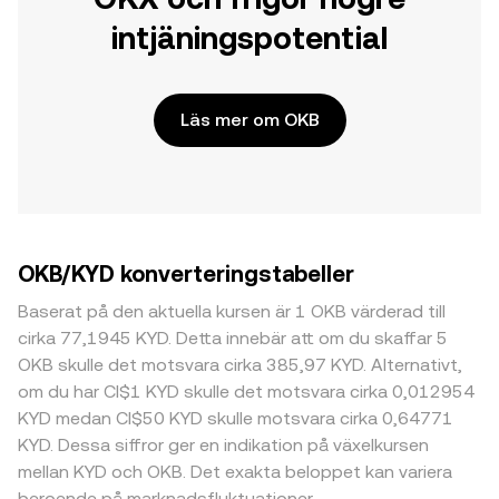
intjäningspotential
Läs mer om OKB
OKB/KYD konverteringstabeller
Baserat på den aktuella kursen är 1 OKB värderad till
cirka 77,1945 KYD. Detta innebär att om du skaffar 5
OKB skulle det motsvara cirka 385,97 KYD. Alternativt,
om du har CI$1 KYD skulle det motsvara cirka 0,012954
KYD medan CI$50 KYD skulle motsvara cirka 0,64771
KYD. Dessa siffror ger en indikation på växelkursen
mellan KYD och OKB. Det exakta beloppet kan variera
beroende på marknadsfluktuationer.