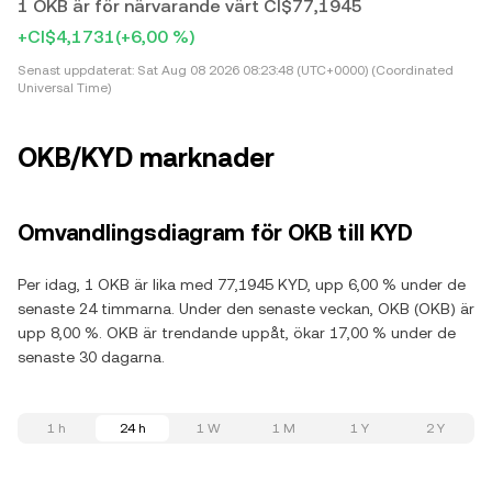
1 OKB är för närvarande värt CI$77,1945
+CI$4,1731
(+6,00 %)
Senast uppdaterat:
Sat Aug 08 2026 08:23:48 (UTC+0000) (Coordinated
Universal Time)
OKB/KYD marknader
Omvandlingsdiagram för OKB till KYD
Per idag, 1 OKB är lika med 77,1945 KYD, upp 6,00 % under de
senaste 24 timmarna. Under den senaste veckan, OKB (OKB) är
upp 8,00 %. OKB är trendande uppåt, ökar 17,00 % under de
senaste 30 dagarna.
1 h
24 h
1 W
1 M
1 Y
2 Y