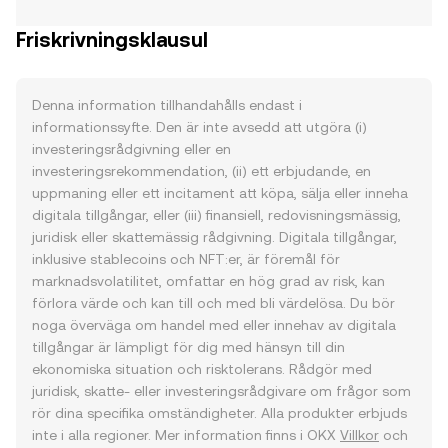
Friskrivningsklausul
Denna information tillhandahålls endast i
informationssyfte. Den är inte avsedd att utgöra (i)
investeringsrådgivning eller en
investeringsrekommendation, (ii) ett erbjudande, en
uppmaning eller ett incitament att köpa, sälja eller inneha
digitala tillgångar, eller (iii) finansiell, redovisningsmässig,
juridisk eller skattemässig rådgivning. Digitala tillgångar,
inklusive stablecoins och NFT:er, är föremål för
marknadsvolatilitet, omfattar en hög grad av risk, kan
förlora värde och kan till och med bli värdelösa. Du bör
noga överväga om handel med eller innehav av digitala
tillgångar är lämpligt för dig med hänsyn till din
ekonomiska situation och risktolerans. Rådgör med
juridisk, skatte- eller investeringsrådgivare om frågor som
rör dina specifika omständigheter. Alla produkter erbjuds
inte i alla regioner. Mer information finns i OKX
Villkor
och