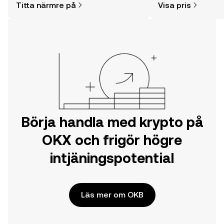
Titta närmre på
Visa pris
din resa på OKX mobilapp eller direkt
här på webben.
Börja handla med krypto på
OKX och frigör högre
intjäningspotential
Läs mer om OKB