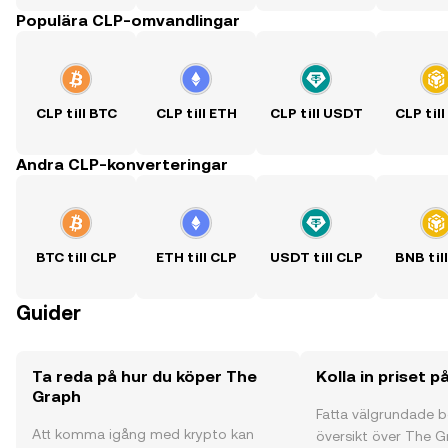
Populära CLP-omvandlingar
CLP till BTC
CLP till ETH
CLP till USDT
CLP til
Andra CLP-konverteringar
BTC till CLP
ETH till CLP
USDT till CLP
BNB til
Guider
Ta reda på hur du köper The
Kolla in priset 
Graph
Fatta välgrundade 
Att komma igång med krypto kan
översikt över The G