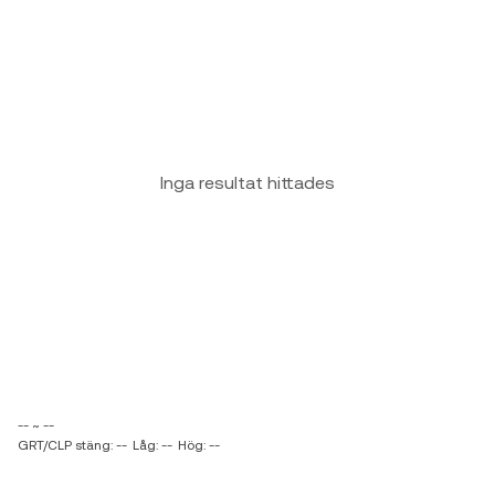
Inga resultat hittades
-- ~ --
GRT/CLP stäng: --
Låg: --
Hög: --