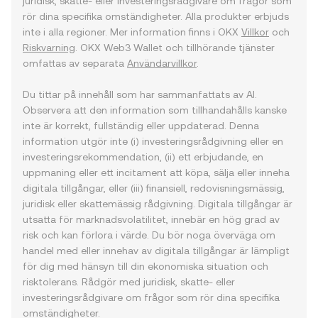
juridisk, skatte- eller investeringsrådgivare om frågor som
rör dina specifika omständigheter. Alla produkter erbjuds
inte i alla regioner. Mer information finns i OKX
Villkor
och
Riskvarning
. OKX Web3 Wallet och tillhörande tjänster
omfattas av separata
Användarvillkor
.
Du tittar på innehåll som har sammanfattats av AI.
Observera att den information som tillhandahålls kanske
inte är korrekt, fullständig eller uppdaterad. Denna
information utgör inte (i) investeringsrådgivning eller en
investeringsrekommendation, (ii) ett erbjudande, en
uppmaning eller ett incitament att köpa, sälja eller inneha
digitala tillgångar, eller (iii) finansiell, redovisningsmässig,
juridisk eller skattemässig rådgivning. Digitala tillgångar är
utsatta för marknadsvolatilitet, innebär en hög grad av
risk och kan förlora i värde. Du bör noga överväga om
handel med eller innehav av digitala tillgångar är lämpligt
för dig med hänsyn till din ekonomiska situation och
risktolerans. Rådgör med juridisk, skatte- eller
investeringsrådgivare om frågor som rör dina specifika
omständigheter.