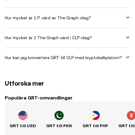
Hur mycket är 1 P. värd av The Graph idag?
Hur mycket är 1 The Graph värd i CLP idag?
Hur kan jag konvertera GRT till CLP med kryptokalkylatorn?
Utforska mer
Populära GRT-omvandlingar
GRT till USD
GRT till PKR
GRT till PHP
GRT til