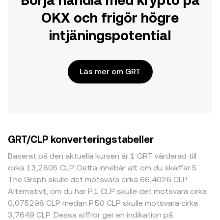
Börja handla med krypto på
OKX och frigör högre
intjäningspotential
Läs mer om GRT
GRT/CLP konverteringstabeller
Baserat på den aktuella kursen är 1 GRT värderad till
cirka 13,2805 CLP. Detta innebär att om du skaffar 5
The Graph skulle det motsvara cirka 66,4026 CLP.
Alternativt, om du har P.1 CLP skulle det motsvara cirka
0,075298 CLP medan P.50 CLP skulle motsvara cirka
3,7649 CLP. Dessa siffror ger en indikation på