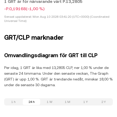
1 GRT är för närvarande värt P.13,2805
-P.0,19168
(−1,00 %)
Senast uppdaterat:
Mon Aug 10 2026 03:41:20 (UTC+0000) (Coordinated
Universal Time)
GRT/CLP marknader
Omvandlingsdiagram för GRT till CLP
Per idag, 1 GRT är lika med 13,2805 CLP, ner 1,00 % under de
senaste 24 timmarna. Under den senaste veckan, The Graph
(GRT) är upp 1,00 %. GRT är trendande nedåt, minskar 18,00 %
under de senaste 30 dagarna.
1 h
24 h
1 W
1 M
1 Y
2 Y