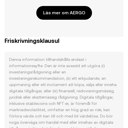
Läs mer om AERGO
Friskrivningsklausul
Denna information tillhandahålls endast i
informationssyfte. Den är inte avsedd att utgöra (i)
investeringsrådgivning eller en
investeringsrekommendation, (ii) ett erbjudande, en
uppmaning eller ett incitament att köpa, sälja eller inneha
digitala tillgångar, eller (iii) finansiell, redovisningsmässig,
juridisk eller skattemässig rådgivning. Digitala tillgångar,
inklusive stablecoins och NFT:er, är föremål för
marknadsvolatilitet, omfattar en hög grad av risk, kan
förlora värde och kan till och med bli värdelösa. Du bör
noga överväga om handel med eller innehav av digitala