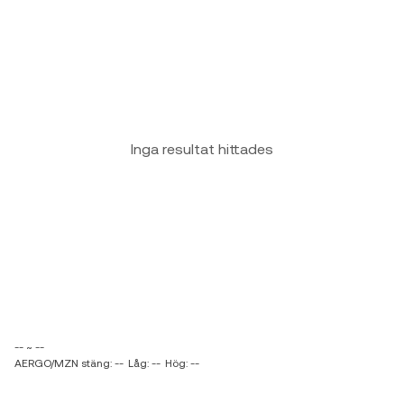
Inga resultat hittades
-- ~ --
AERGO/MZN stäng: --
Låg: --
Hög: --