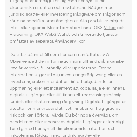
tillgångar är lämpligt för dig med hänsyn till din
ekonomiska situation och risktolerans. Rådgör med
juridisk, skatte- eller investeringsrådgivare om frågor som
rör dina specifika omständigheter. Alla produkter erbjuds
inte i alla regioner. Mer information finns i OKX
Villkor
och
Riskvarning
. OKX Web3 Wallet och tillhörande tjänster
omfattas av separata
Användarvillkor
.
Du tittar på innehåll som har sammanfattats av AI.
Observera att den information som tillhandahålls kanske
inte är korrekt, fullständig eller uppdaterad. Denna
information utgör inte (i) investeringsrådgivning eller en
investeringsrekommendation, (ii) ett erbjudande, en
uppmaning eller ett incitament att köpa, sälja eller inneha
digitala tillgångar, eller (iii) finansiell, redovisningsmässig,
juridisk eller skattemässig rådgivning. Digitala tillgångar är
utsatta för marknadsvolatilitet, innebär en hög grad av
risk och kan förlora i värde. Du bör noga överväga om
handel med eller innehav av digitala tillgångar är lämpligt
för dig med hänsyn till din ekonomiska situation och
risktolerans. Rådgör med juridisk, skatte- eller