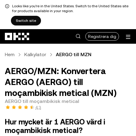
Looks like you're in the United States. Switch to the United States site
for products available in your region.
Switch site
Hoppa till huvudinnehåll
Registrera dig
Hem
Kalkylator
AERGO till MZN
AERGO/MZN: Konvertera
AERGO (AERGO) till
moçambikisk metical (MZN)
AERGO till moçambikisk metical
4,3
Hur mycket är 1 AERGO värd i
moçambikisk metical?