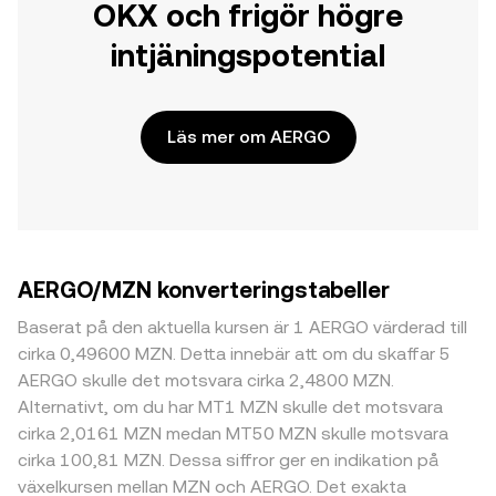
OKX och frigör högre
intjäningspotential
Läs mer om AERGO
AERGO/MZN konverteringstabeller
Baserat på den aktuella kursen är 1 AERGO värderad till
cirka 0,49600 MZN. Detta innebär att om du skaffar 5
AERGO skulle det motsvara cirka 2,4800 MZN.
Alternativt, om du har MT1 MZN skulle det motsvara
cirka 2,0161 MZN medan MT50 MZN skulle motsvara
cirka 100,81 MZN. Dessa siffror ger en indikation på
växelkursen mellan MZN och AERGO. Det exakta