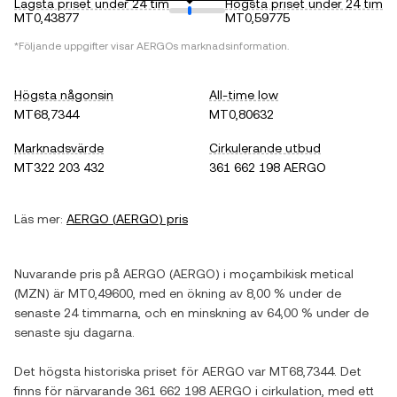
Lägsta priset under 24 tim
Högsta priset under 24 tim
MT0,43877
MT0,59775
*Följande uppgifter visar
AERGO
s marknadsinformation.
Högsta någonsin
All-time low
MT68,7344
MT0,80632
Marknadsvärde
Cirkulerande utbud
MT322 203 432
361 662 198 AERGO
Läs mer:
AERGO
(
AERGO
) pris
Nuvarande pris på
AERGO
(
AERGO
) i
moçambikisk metical
(
MZN
) är
MT0,49600
, med
en ökning
av
8,00 %
under de
senaste 24 timmarna, och
en minskning
av
64,00 %
under de
senaste sju dagarna.
Det högsta historiska priset för
AERGO
var
MT68,7344
. Det
finns för närvarande
361 662 198 AERGO
i cirkulation, med ett