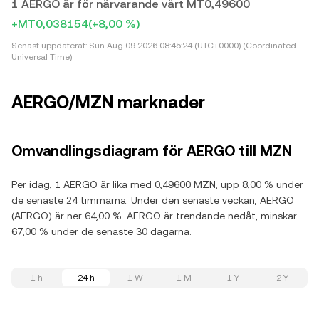
1 AERGO är för närvarande värt MT0,49600
+MT0,038154
(+8,00 %)
Senast uppdaterat:
Sun Aug 09 2026 08:45:24 (UTC+0000) (Coordinated
Universal Time)
AERGO/MZN marknader
Omvandlingsdiagram för AERGO till MZN
Per idag, 1 AERGO är lika med 0,49600 MZN, upp 8,00 % under
de senaste 24 timmarna. Under den senaste veckan, AERGO
(AERGO) är ner 64,00 %. AERGO är trendande nedåt, minskar
67,00 % under de senaste 30 dagarna.
1 h
24 h
1 W
1 M
1 Y
2 Y