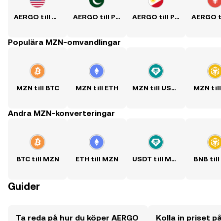
AERGO till USD
AERGO till PKR
AERGO till PHP
Populära MZN-omvandlingar
MZN till BTC
MZN till ETH
MZN till USDT
MZN til
Andra MZN-konverteringar
BTC till MZN
ETH till MZN
USDT till MZN
BNB til
Guider
Ta reda på hur du köper AERGO
Kolla in priset 