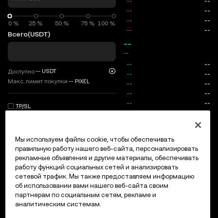
0 %
0 %
25 %
50 %
75 %
100 %
Всего
(USDT)
--
--
--
USDT
Доступно
Макс. лимит покупки
--
PIXEL
TP/SL
Вход/регистрация
Мы используем файлы cookie, чтобы обеспечивать
Макс. цена
0
правильную работу нашего веб-сайта, персонализировать
рекламные объявления и другие материалы, обеспечивать
Комиссии
работу функций социальных сетей и анализировать
сетевой трафик. Мы также предоставляем информацию
Открытые ордера
История ордеров
Открытые позици
об использовании вами нашего веб-сайта своим
партнерам по социальным сетям, рекламе и
аналитическим системам.