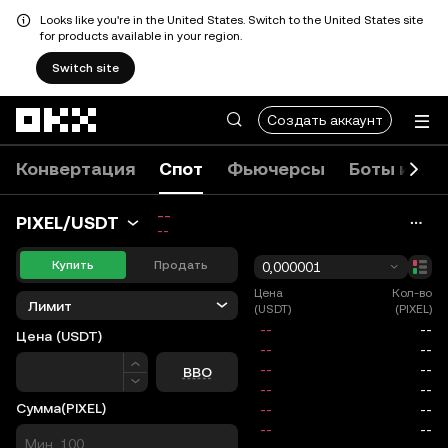
Looks like you're in the United States. Switch to the United States site
for products available in your region.
Switch site
Перейти к основному контенту
Создать аккаунт
Конвертация
Спот
Фьючерсы
Боты и ко
--
PIXEL/USDT
--
Купить
Продать
0,000001
Цена
Кол-во
Лимит
(USDT)
(PIXEL)
Цена
(USDT)
Цена
BBO
Сумма
(PIXEL)