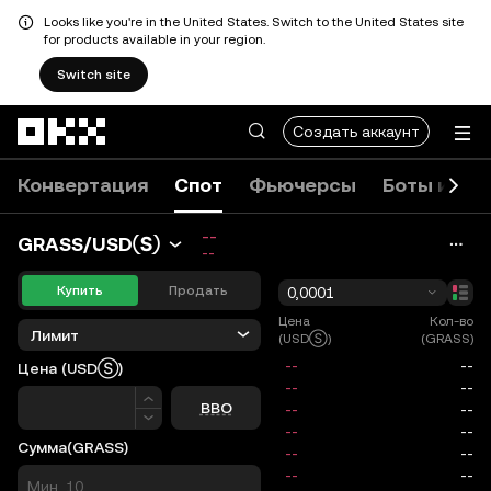
Looks like you're in the United States. Switch to the United States site
for products available in your region.
Switch site
Перейти к основному контенту
Создать аккаунт
Конвертация
Спот
Фьючерсы
Боты и ко
--
GRASS/USDⓈ
--
Купить
Продать
0,0001
Цена
Кол-во
Лимит
(USDⓈ)
(GRASS)
Цена
(USDⓈ)
Цена
BBO
Сумма
(GRASS)