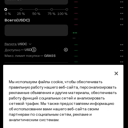
0 %
0 %
25 %
50 %
75 %
100 %
Всего
(USDC)
--
--
Валюта
USDC
--
USDⓈ
Доступно
Макс. лимит покупки
--
GRASS
TP/SL
Мы используем файлы cookie, чтобы обеспечивать
Вход/регистрация
правильную работу нашего веб-сайта, персонализировать
Макс. цена
0
рекламные объявления и другие материалы, обеспечивать
работу функций социальных сетей и анализировать
Комиссии
сетевой трафик. Мы также предоставляем информацию
об использовании вами нашего веб-сайта своим
партнерам по социальным сетям, рекламе и
Открытые ордера
История ордеров
Открытые позици
аналитическим системам.