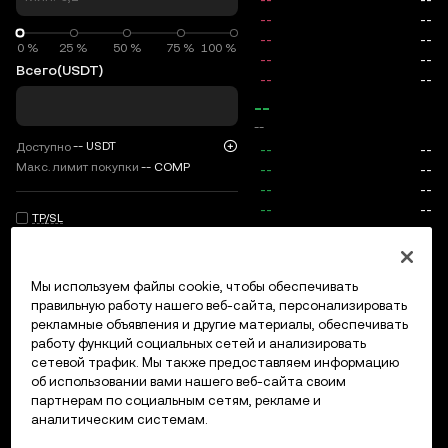
0 %
0 %
25 %
50 %
75 %
100 %
Всего
(USDT)
--
--
--
USDT
Доступно
Макс. лимит покупки
--
COMP
TP/SL
Вход/регистрация
Мы используем файлы cookie, чтобы обеспечивать
Макс. цена
0
правильную работу нашего веб-сайта, персонализировать
рекламные объявления и другие материалы, обеспечивать
Комиссии
работу функций социальных сетей и анализировать
сетевой трафик. Мы также предоставляем информацию
Открытые ордера
История ордеров
Открытые позици
об использовании вами нашего веб-сайта своим
партнерам по социальным сетям, рекламе и
аналитическим системам.