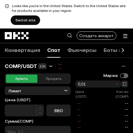
Looks like you're in the United States. Switch to the United States site
for products available in your region.
Switch site
Перейти к основному контенту
Создать аккаунт
Конвертация
Спот
Фьючерсы
Боты и ко
--
COMP/USDT
10x
--
Маржа
Купить
Продать
0,01
Лимит
Цена
Кол-во
(USDT)
(COMP)
Цена
(USDT)
Цена
BBO
Сумма
(COMP)