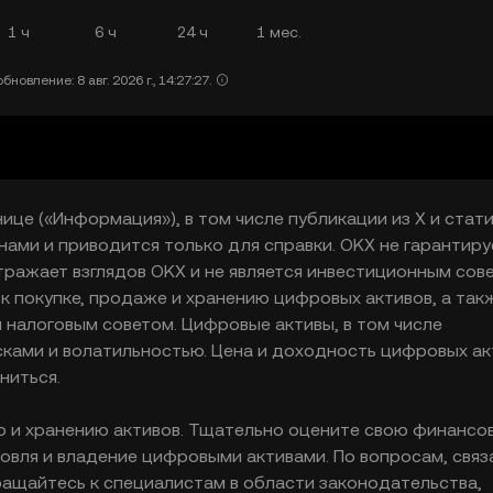
1 ч
6 ч
24 ч
1 мес.
новление: 8 авг. 2026 г., 14:27:27.
ице («Информация»), в том числе публикации из X и стат
нами и приводится только для справки. OKX не гарантиру
тражает взглядов OKX и не является инвестиционным сов
 покупке, продаже и хранению цифровых активов, а так
 налоговым советом. Цифровые активы, в том числе
сками и волатильностью. Цена и доходность цифровых ак
ниться.
ю и хранению активов. Тщательно оцените свою финансо
говля и владение цифровыми активами. По вопросам, свя
ащайтесь к специалистам в области законодательства,