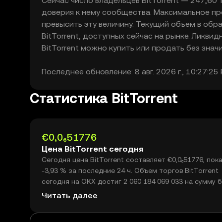
Сейчас число владельцев BitTorrent — 247,60 
доверия к нему сообщества. Максимальное пре
превысить эту величину. Текущий объем в обр
BitTorrent, доступных сейчас на рынке. Ликвид
BitTorrent можно купить или продать без значи
Последнее обновление: 8 авг. 2026 г., 10:27:25
Статистика BitTorrent
€0,0₆51776
Цена BitTorrent сегодня
Сегодня цена BitTorrent составляет €0,0₆51776, пок
-3,93 % за последние 24 ч. Объем торгов BitTorrent
сегодня на OKX достиг 2 060 184 069 033 на сумму 
€1,07 млн.
Читать далее