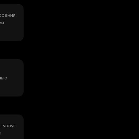
троения
ми
ные
ы услуг
е