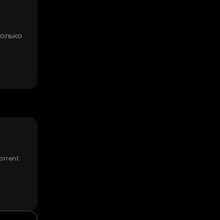
колько
orrent.