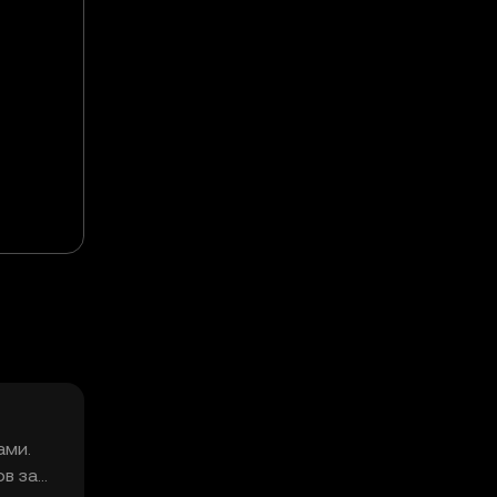
т
ами.
ов за