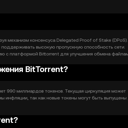
зуя механизм консенсуса Delegated Proof of Stake (DPoS)
и поддерживать высокую пропускную способность сети.
ю с платформой Bittorrent для улучшения обмена файлам
ения BitTorrent?
яет 990 миллиардов токенов. Текущая циркуляция может
мы инфляции, так как новые токены могут быть выпущены
rent?