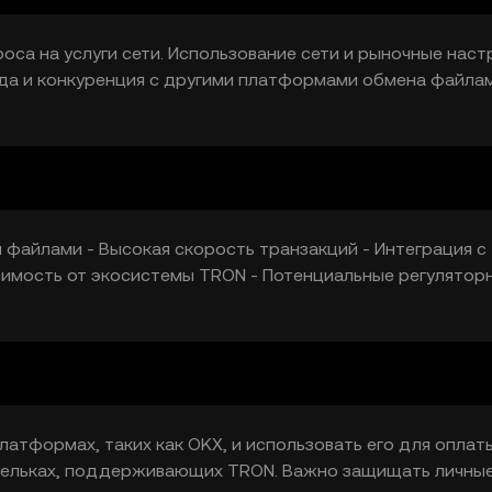
проса на услуги сети. Использование сети и рыночные нас
еда и конкуренция с другими платформами обмена файла
 файлами - Высокая скорость транзакций - Интеграция с
симость от экосистемы TRON - Потенциальные регулятор
платформах, таких как OKX, и использовать его для оплат
ошельках, поддерживающих TRON. Важно защищать личны