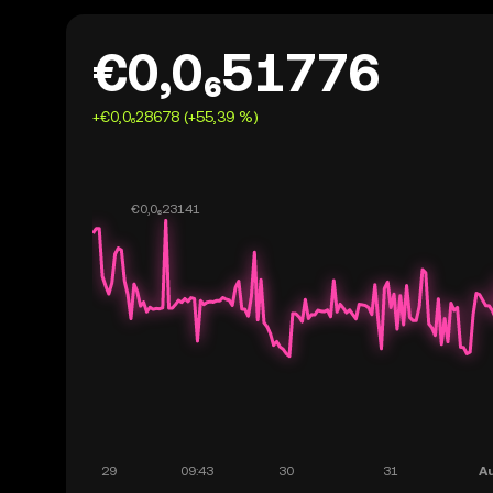
€0,0₆51776
+€0,0₆28678 (+55,39 %)