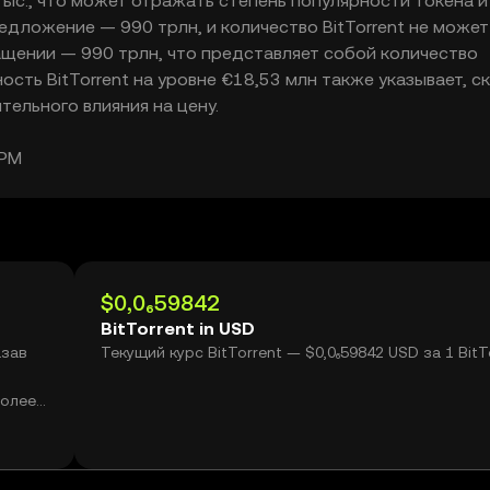
тыс., что может отражать степень популярности токена и
дложение — 990 трлн, и количество BitTorrent не может
ащении — 990 трлн, что представляет собой количество
ность BitTorrent на уровне €18,53 млн также указывает, с
тельного влияния на цену.
 PM
$0,0₆59842
BitTorrent in USD
азав
Текущий курс BitTorrent — $0,0₆59842 USD за 1 BitT
более