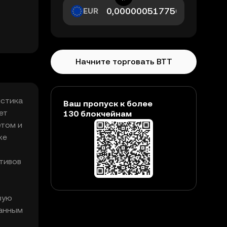
EUR
Начните торговать BTT
истика
Ваш пропуск к более
ет
130 блокчейнам
етом и
же
тивов
вую
занным