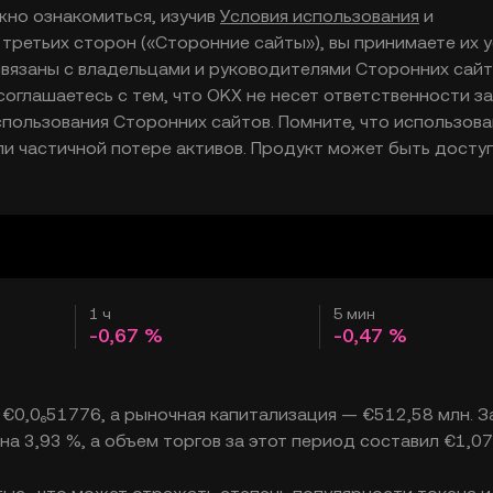
жно ознакомиться, изучив
Условия использования
и
 третьих сторон («Сторонние сайты»), вы принимаете их 
 связаны с владельцами и руководителями Сторонних сайт
соглашаетесь с тем, что OKX не несет ответственности за
пользования Сторонних сайтов. Помните, что использов
ли частичной потере активов. Продукт может быть досту
1 ч
5 мин
-0,67 %
-0,47 %
 €0,0₆51776, а рыночная капитализация — €512,58 млн. З
 на 3,93 %, а объем торгов за этот период составил €1,07