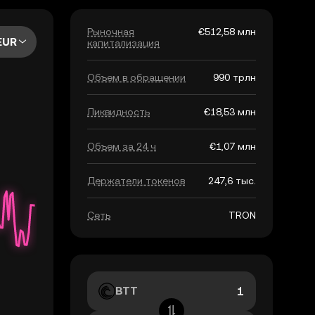
Рыночная
€512,58 млн
EUR
капитализация
Объем в обращении
990 трлн
Ликвидность
€18,53 млн
Объем за 24 ч
€1,07 млн
Держатели токенов
247,6 тыс.
Сеть
TRON
BTT