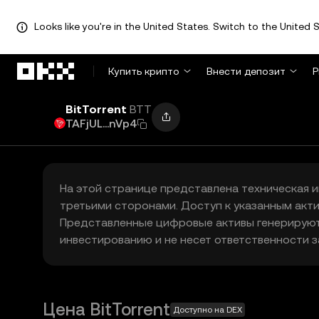
Looks like you're in the United States. Switch to the United S
Перейти к основному контенту
Купить крипто
Внести депозит
Р
BitTorrent
BTT
TAFjUL...nVp4
На этой странице представлена техническая
третьими сторонами. Доступ к указанным акт
Представленные цифровые активы генерируютс
инвестированию и не несет ответственности 
Цена BitTorrent
Доступно на DEX