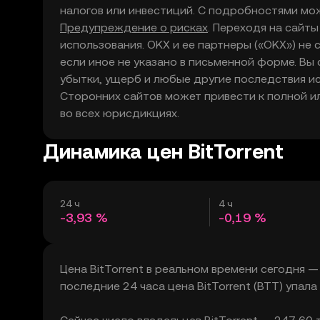
налогов или инвестиций. С подробностями мо
Предупреждение о рисках
. Переходя на сайты
использования. OKX и ее партнеры («OKX») не
если иное не указано в письменной форме. Вы 
убытки, ущерб и любые другие последствия ис
Сторонних сайтов может привести к полной и
во всех юрисдикциях.
Динамика цен BitTorrent
24 ч
4 ч
-3,93 %
-0,19 %
Цена BitTorrent в реальном времени сегодня —
последние 24 часа цена BitTorrent (BTT) упала