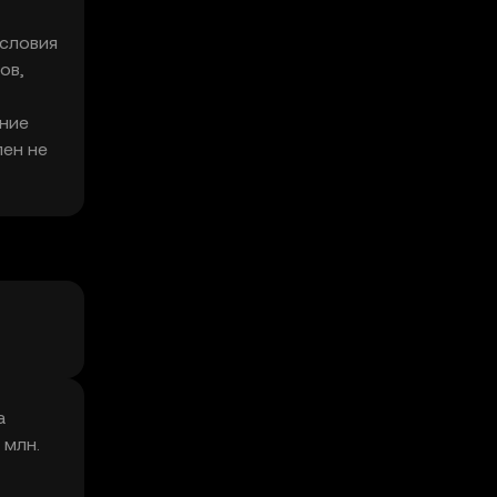
условия
ов,
ание
пен не
а
 млн.