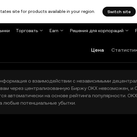
tates site for products available in your region.
Switch site
ынки
Торговать
Earn
Решения для корпораций
Цена
Статисти
 информация о взаимодействии с независимыми децентра
ивам через централизованную Биржу OKX невозможен, и O
я автоматически на основе рейтинга популярности. OK
за любые потенциальные убытки.