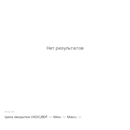
Нет результатов
-- ~ --
Цена закрытия USDC/BDT: --
Мин.: --
Макс.: --