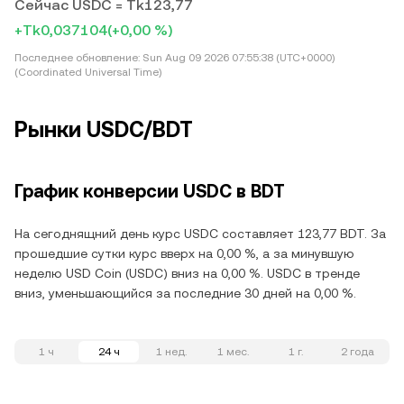
Сейчас USDC = Tk123,77
+Tk0,037104
(+0,00 %)
Последнее обновление:
Sun Aug 09 2026 07:55:38 (UTC+0000)
(Coordinated Universal Time)
Рынки USDC/BDT
График конверсии USDC в BDT
На сегоднящний день курс USDC составляет 123,77 BDT. За
прошедшие сутки курс вверх на 0,00 %, а за минувшую
неделю USD Coin (USDC) вниз на 0,00 %. USDC в тренде
вниз, уменьшающийся за последние 30 дней на 0,00 %.
1 ч
24 ч
1 нед.
1 мес.
1 г.
2 года