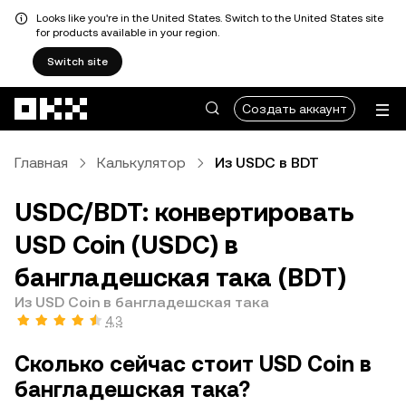
Looks like you're in the United States. Switch to the United States site
for products available in your region.
Switch site
Перейти к основному контенту
Создать аккаунт
Главная
Калькулятор
Из USDC в BDT
USDC/BDT: конвертировать
USD Coin (USDC) в
бангладешская така (BDT)
Из USD Coin в бангладешская така
4,3
Сколько сейчас стоит USD Coin в
бангладешская така?