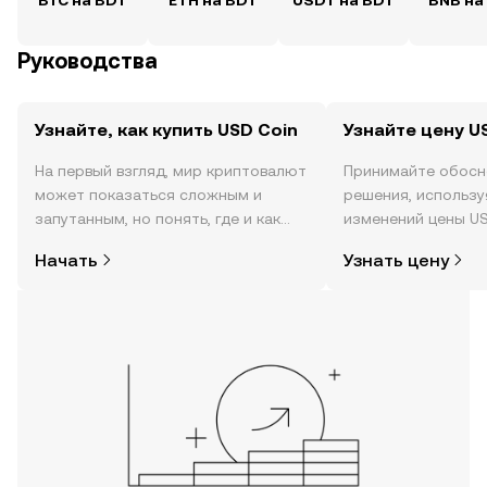
BTC на BDT
ETH на BDT
USDT на BDT
BNB на
Руководства
Узнайте, как купить USD Coin
Узнайте цену U
На первый взгляд, мир криптовалют
Принимайте обосн
может показаться сложным и
решения, использ
запутанным, но понять, где и как
изменений цены US
покупать криптовалюту, совсем не
реальном времени,
Начать
Узнать цену
так сложно. Начните исследовать
настроениях в соо
мир криптовалют в мобильном
новости и многое 
приложении OKX или прямо здесь,
на сайте.