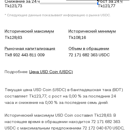
Снижение за 24 ч
Рост за 24 ч
Tk123,73
Tk123,77
* Следующие данные показывают информацию о рынке
USDC
.
Исторический максимум
Исторический минимум
Tk128,63
Tk108,16
Рыночная капитализация
Объем в обращении
Tk8 932 443 811 009
72 171 682 363 USDC
Подробнее:
Цена
USD Coin
(
USDC
)
Текущая цена
USD Coin
(
USDC
) в
бангладешская така
(
BDT
)
составляет
Tk123,77
, c
рост
на
0,00 %
за последние 24
часа и
снижение
на
0,00 %
за последние семь дней.
Исторический максимум
USD Coin
составил
Tk128,63
. В
настоящее время в обращении находится
72 171 682 363
USDC
с максимальным предложением
72 172 040 670 USDC
,