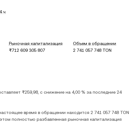
4 ч
Рыночная капитализация
Объем в обращении
₨712 609 305 807
2 741 057 748 TON
составляет
₨259,98
, c
снижение
на
4,00 %
за последние 24
 настоящее время в обращении находится
2 741 057 748 TON
и этом полностью разбавленная рыночная капитализация