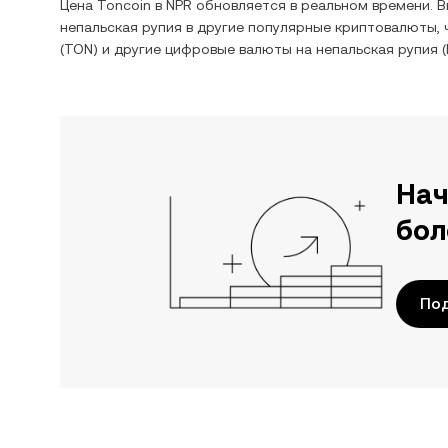
Цена
Toncoin
в
NPR
обновляется в реальном времени. 
непальская рупия
в другие популярные криптовалюты, 
(
TON
) и другие цифровые валюты на
непальская рупия
(
Нач
бол
По