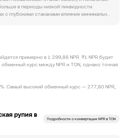
больше в периоды низкой ликвидности.
ах с глубокими стаканами влияние минимально,
нного уровня. Возможны и географические или
 KYC/AML и ограничения на криптооперации
ой для котировки выступает связка через
конто USDT к NPR на конкретной площадке
схождения, выкупая актив там, где он
ойдется примерно в 1 299,88 NPR. ₨1 NPR будет
контрагента мешают мгновенному
 обменный курс между NPR и TON, однако точная
.
0 %. Самый высокий обменный курс — 277,80 NPR,
кая рупия в
Подробности о конвертации NPR в TON