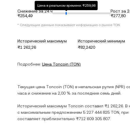
Цена в реальном времени: ₨259,98
Снижение за 24 ч
Рост за 2
₨254,49
₨277,80
* Следующие данные показывают информацию о рынке
TON
.
Исторический максимум
Исторический минимум
₨1 262,26
₨82,2420
Подробнее:
Цена
Toncoin
(
TON
)
Текущая цена
Toncoin
(
TON
) в
непальская рупия
(
NPR
) 
часа и
снижение
на
2,00 %
за последние семь дней.
Исторический максимум
Toncoin
составил
₨1 262,26
. В
с максимальным предложением
5 227 444 825 TON
, пр
составляет приблизительно
₨712 609 305 807
.