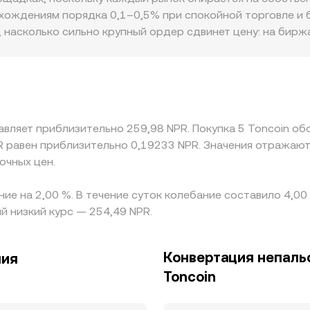
о курса TON/NPR.
хождениям порядка 0,1–0,5% при спокойной торговле и 
 насколько сильно крупный ордер сдвинет цену: на бирж
лнение способно заметно отклонить TON/NPR от усредне
 фиата для ввода/вывода в NPR, локальные требования к
бальным ценам TON, что отражается в TON/NPR. Часто баз
тем пересчитывается в NPR, то небольшая премия или дис
N/NPR. Арбитраж между биржами стремится выровнять ра
авляет приблизительно 259,98 NPR. Покупка 5 Toncoin об
о задержки перевода, комиссии, лимиты вывода и риски 
R равен приблизительно 0,19233 NPR. Значения отражают
ном курсе TON/NPR могут сохраняться в течение времени
очных цен.
ние на 2,00 %. В течение суток колебание составило 4,0
й низкий курс — 254,49 NPR.
Конвертация непальс
пия
Toncoin