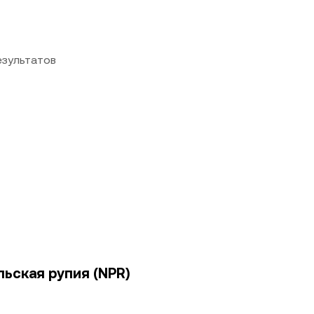
езультатов
льская рупия (NPR)