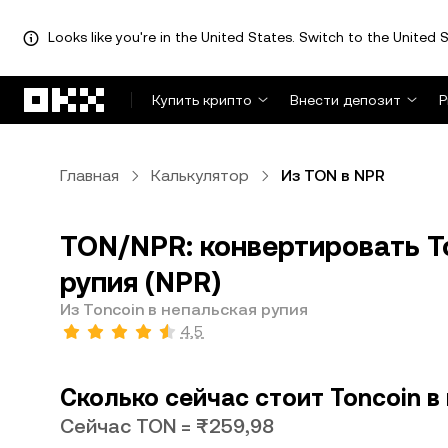
Looks like you're in the United States. Switch to the United S
Перейти к основному контенту
Купить крипто
Внести депозит
Р
Главная
Калькулятор
Из TON в NPR
TON/NPR: конвертировать To
рупия (NPR)
Из Toncoin в непальская рупия
4,5
Сколько сейчас стоит Toncoin в
Сейчас TON = ₨259,98