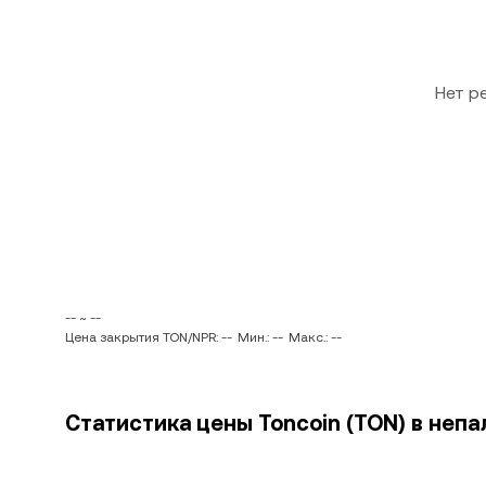
Нет р
-- ~ --
Цена закрытия TON/NPR: --
Мин.: --
Макс.: --
Статистика цены Toncoin (TON) в непа