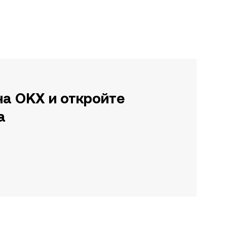
на OKX и откройте
а