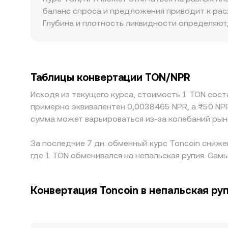
формируя общий ориентир для конверсионног
баланс спроса и предложения приводит к рас
Глубина и плотность ликвидности определяют,
тогда как на небольших площадках одно испо
регуляторные премии: различия в доступности
могут формировать надбавку или скидку к гло
стейблкоин: если TON торгуется к USDT, а за
Таблицы конвертации TON/NPR
напрямую попадает в итоговый котируемый TO
Исходя из текущего курса, стоимость 1 TON сост
дешевле, и продавая там, где дороже, однак
примерно эквивалентен 0,0038465 NPR, а ₨50 NP
выравниванию, поэтому различия в конверсион
сумма может варьироваться из-за колебаний рын
За последние 7 дн. обменный курс Toncoin сниже
где 1 TON обменивался на непальская рупия. Самы
Конвертация Toncoin в непальская ру