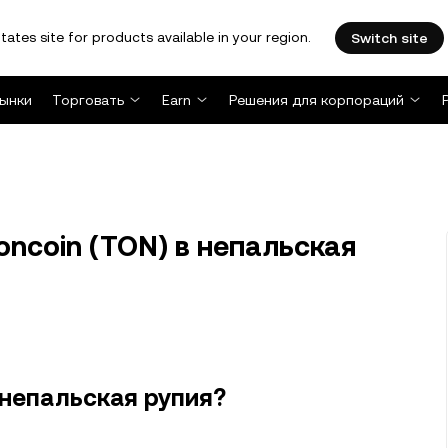
tates site for products available in your region.
Switch site
ынки
Торговать
Earn
Решения для корпораций
ncoin (TON) в непальская
 непальская рупия?