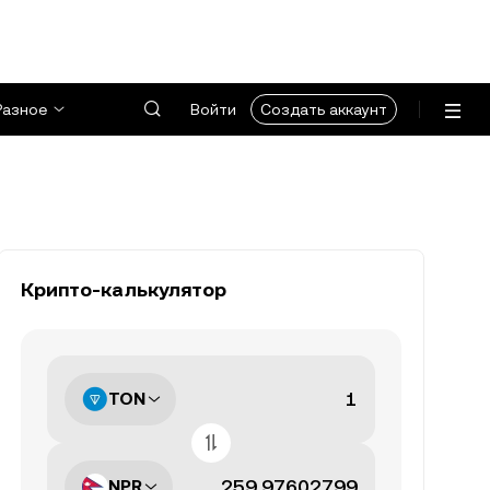
Разное
Войти
Создать аккаунт
Крипто-калькулятор
TON
NPR