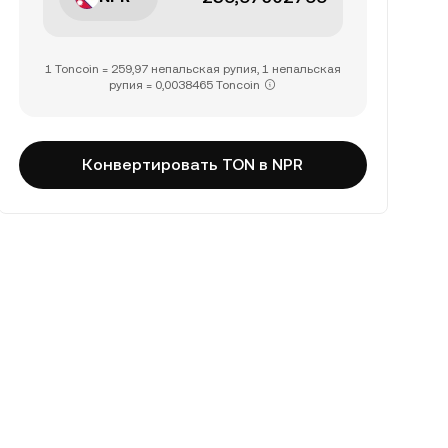
1 Toncoin = 259,97 непальская рупия, 1 непальская
рупия = 0,0038465 Toncoin
Конвертировать TON в NPR