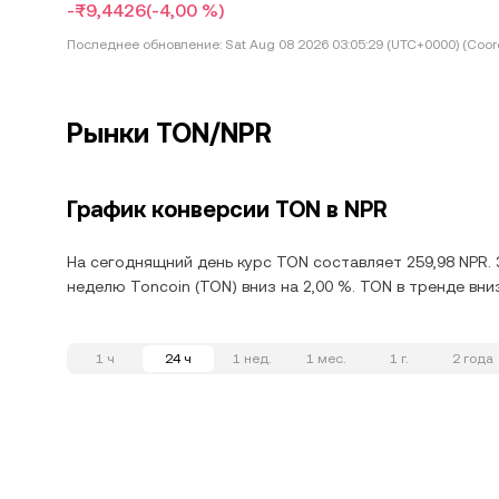
-₨9,4426
(-4,00 %)
Последнее обновление:
Sat Aug 08 2026 03:05:29 (UTC+0000) (Coord
Рынки TON/NPR
График конверсии TON в NPR
На сегоднящний день курс TON составляет 259,98 NPR. 
неделю Toncoin (TON) вниз на 2,00 %. TON в тренде вн
1 ч
24 ч
1 нед.
1 мес.
1 г.
2 года