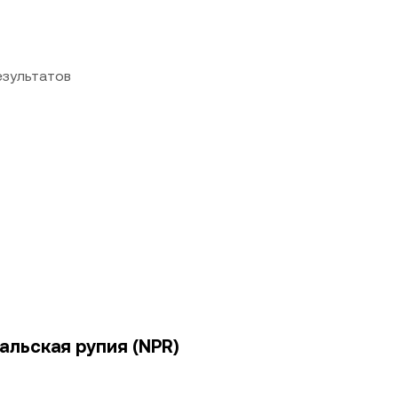
езультатов
альская рупия (NPR)