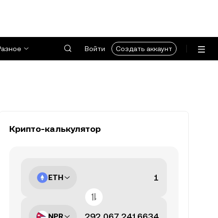
Разное
Войти
Создать аккаунт
Крипто-калькулятор
ETH
NPR