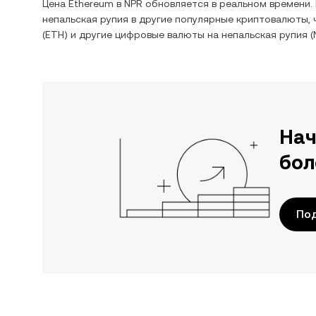
Цена
Ethereum
в
NPR
обновляется в реальном времени.
непальская рупия
в другие популярные криптовалюты, 
(
ETH
) и другие цифровые валюты на
непальская рупия
(
Нач
бол
По