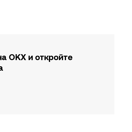
на OKX и откройте
а