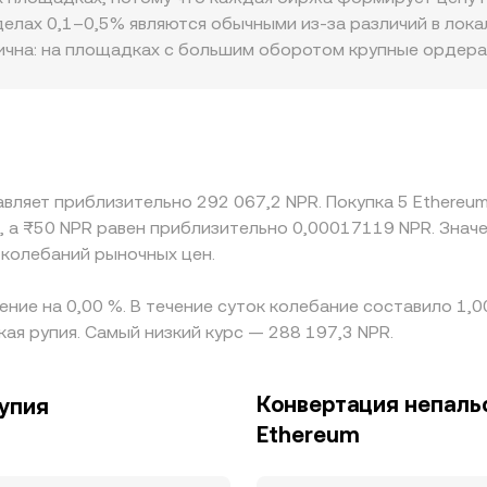
NPR: итоговый ETH/NPR conversion rate отражает как цен
еделах 0,1–0,5% являются обычными из‑за различий в ло
и или дисконты к официальным банковским котировкам.
тична: на площадках с большим оборотом крупные ордера
смещает цену сильнее, расширяя расхождение с «глобаль
и: ограничения на фиатные вводы/выводы в NPR, разная 
стников торговать ETH против NPR по тем же уровням, ч
: если USDT торгуется с премией или дисконтом к NPR н
 rate. Арбитраж между биржами стремится выравнивать ц
авляет приблизительно 292 067,2 NPR. Покупка 5 Ethereu
ния на фиатные операции в NPR и риск контрагента оста
 а ₨50 NPR равен приблизительно 0,00017119 NPR. Знач
 колебаний рыночных цен.
ение на 0,00 %. В течение суток колебание составило 1,
кая рупия. Самый низкий курс — 288 197,3 NPR.
Конвертация непальс
рупия
Ethereum