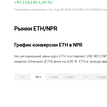
+₨3 119,14
(+1,00 %)
Последнее обновление:
Thu Aug 06 2026 16:44:39 (UTC+0000) (Coor
Рынки ETH/NPR
График конверсии ETH в NPR
На сегоднящний день курс ETH составляет 292 067,2 NP
неделю Ethereum (ETH) вниз на 0,00 %. ETH в тренде вв
1 ч
24 ч
1 нед.
1 мес.
1 г.
2 года