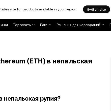
tates site for products available in your region.
Switch site
ынки
Торговать
Earn
Решения для корпораций
hereum (ETH) в непальская
в непальская рупия?