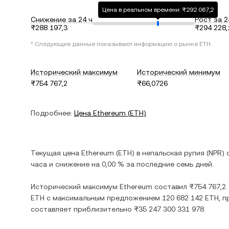
Цена в реальном времени: ₨292 067,2
Снижение за 24 ч
Рост за 2
₨288 197,3
₨294 228,
* Следующие данные показывают информацию о рынке
ETH
.
Исторический максимум
Исторический минимум
₨754 767,2
₨66,0726
Подробнее:
Цена
Ethereum
(
ETH
)
Текущая цена
Ethereum
(
ETH
) в
непальская рупия
(
NPR
)
часа и
снижение
на
0,00 %
за последние семь дней.
Исторический максимум
Ethereum
составил
₨754 767,2
ETH
с максимальным предложением
120 682 142 ETH
, 
составляет приблизительно
₨35 247 300 331 978
.