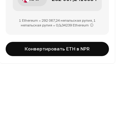
1 Ethereum = 292 067,24 непальская рупия, 1
непальская рупия = 0,0₅34239 Ethereum
Конвертировать ETH в NPR