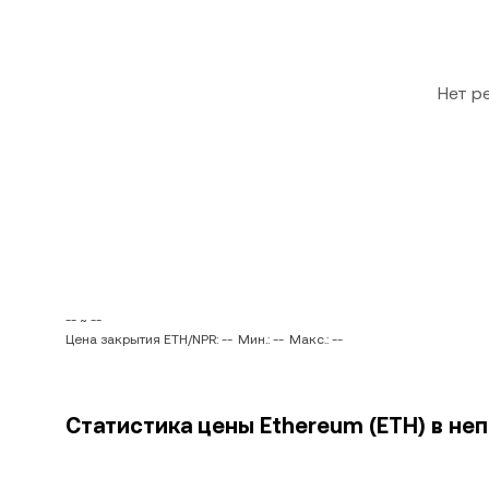
Нет р
-- ~ --
Цена закрытия ETH/NPR: --
Мин.: --
Макс.: --
Статистика цены Ethereum (ETH) в неп