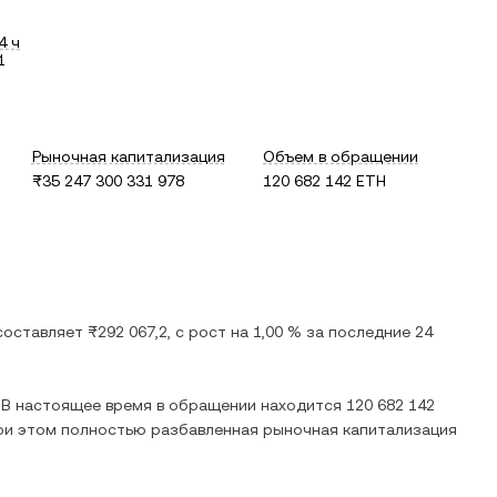
4 ч
1
Рыночная капитализация
Объем в обращении
₨35 247 300 331 978
120 682 142 ETH
 составляет
₨292 067,2
, c
рост
на
1,00 %
за последние 24
. В настоящее время в обращении находится
120 682 142
при этом полностью разбавленная рыночная капитализация