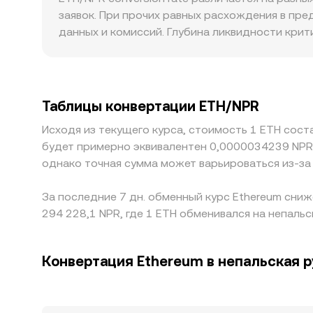
строится через связку ETH/USDT и затем USDT/
заявок. При прочих равных расхождения в пр
USDT относительно NPR, включая любые преми
данных и комиссий. Глубина ликвидности кри
как на менее ликвидных рынках та же сделка 
регуляторные факторы могут добавлять преми
требования KYC/AML влияют на готовность уча
случаях котировка строится через базис USDT
Таблицы конвертации ETH/NPR
переносится на итоговый ETH/NPR conversion
Исходя из текущего курса, стоимость 1 ETH сост
переводов, комиссии сети Ethereum, ограниче
будет примерно эквивалентен 0,0000034239 NPR,
расхождений.
однако точная сумма может варьироваться из-за
За последние 7 дн. обменный курс Ethereum сниж
294 228,1 NPR, где 1 ETH обменивался на непальс
Конвертация Ethereum в непальская 