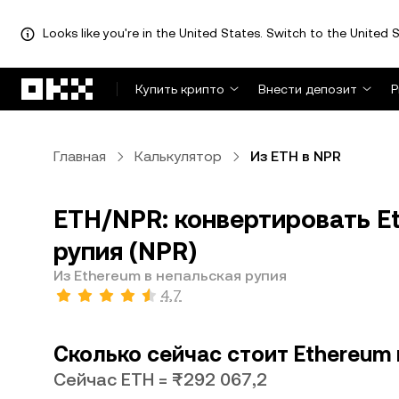
Looks like you're in the United States. Switch to the United S
Перейти к основному контенту
Купить крипто
Внести депозит
Р
Главная
Калькулятор
Из ETH в NPR
ETH/NPR: конвертировать Et
рупия (NPR)
Из Ethereum в непальская рупия
4,7
Сколько сейчас стоит Ethereum 
Сейчас ETH = ₨292 067,2