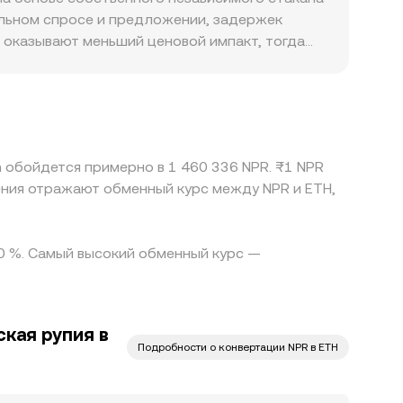
у ETH в стейблкоине, так и текущую стоимость
кальном спросе и предложении, задержек
 оказывают меньший ценовой импакт, тогда
ным» ориентиром. Географические и
доступность банковских каналов или
то и на международных платформах. Во многих
а конкретной платформе, это напрямую
ены, но работает не идеально: задержки
m обойдется примерно в 1 460 336 NPR. ₨1 NPR
вляют пространство для краткосрочных
ения отражают обменный курс между NPR и ETH,
00 %. Самый высокий обменный курс —
кая рупия в
Подробности о конвертации NPR в ETH