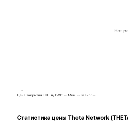
Нет р
-- ~ --
Цена закрытия THETA/TWD: --
Мин.: --
Макс.: --
Статистика цены Theta Network (THET