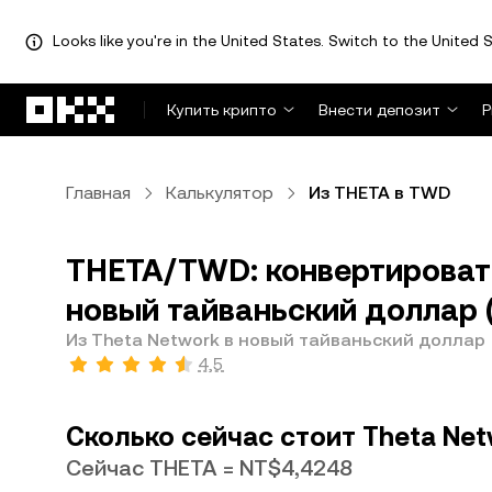
Looks like you're in the United States. Switch to the United S
Перейти к основному контенту
Купить крипто
Внести депозит
Р
Главная
Калькулятор
Из THETA в TWD
THETA/TWD: конвертировать
новый тайваньский доллар
Из Theta Network в новый тайваньский доллар
4,5
Сколько сейчас стоит Theta Ne
Сейчас THETA = NT$4,4248