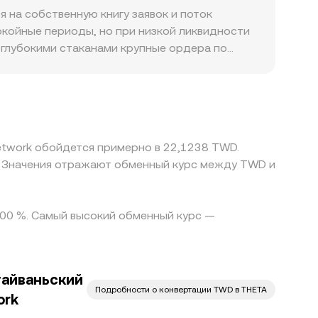
версии THETA торгуются на AMM-пуллах, где
 на собственную книгу заявок и поток
ые часто предшествуют повышенной
ствующих активов), а крупные свопы смещают
окойные периоды, но при низкой ликвидности
конкретной платформе отражает сочетание
 глубокими стаканами крупные ордера по
к через другие пары.
й ценовой импульс и заметно сдвинет
доступе к TWD-фиатным каналам, требования
тировках в TWD относительно глобального
ровку USDT/TWD; если USDT торгуется с
между площадками стремится выравнивать
etwork обойдется примерно в 22,1238 TWD.
 по TWD-каналам и нагрузка на сети могут
. Значения отражают обменный курс между TWD и
й волатильности.
1,00 %. Самый высокий обменный курс —
тайваньский
Подробности о конвертации TWD в THETA
ork