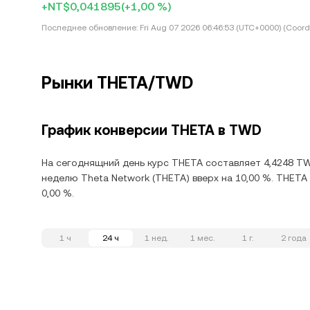
+NT$0,041895
(+1,00 %)
Последнее обновление:
Fri Aug 07 2026 06:46:53 (UTC+0000) (Coord
Рынки THETA/TWD
График конверсии THETA в TWD
На сегоднящний день курс THETA составляет 4,4248 TW
неделю Theta Network (THETA) вверх на 10,00 %. THETA
0,00 %.
1 ч
24 ч
1 нед.
1 мес.
1 г.
2 года