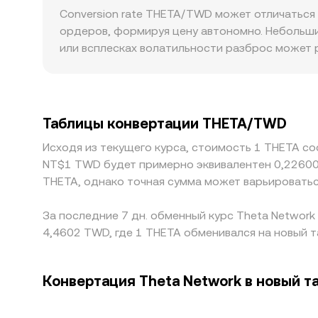
Помимо централизованных книг заявок, на цен
Conversion rate THETA/TWD может отличаться 
депозиты/выводы THETA на биржи, концентра
соотношение резервов задается формулой x × y
ордеров, формируя цену автономно. Небольши
волатильности conversion rate THETA/TWD.
это соотношение, создавая проскальзывание
или всплесках волатильности разброс может р
последних сделок в ее книге, справочных VWA
THETA влияют на цену меньше, тогда как на м
conversion rate THETA/TWD. Географические и
KYC/AML и местные комиссии у провайдеров п
уровня. Во многих случаях цена THETA к TWD
Таблицы конвертации THETA/TWD
премией или дисконтом к TWD, эта «база» п
Исходя из текущего курса, стоимость 1 THETA с
расхождения, но действует не мгновенно: изд
NT$1 TWD будет примерно эквивалентен 0,22600
удерживать различия дольше, чем того требу
THETA, однако точная сумма может варьироватьс
За последние 7 дн. обменный курс Theta Network
4,4602 TWD, где 1 THETA обменивался на новый т
Конвертация Theta Network в новый т