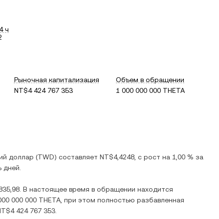
4 ч
2
Рыночная капитализация
Объем в обращении
NT$4 424 767 353
1 000 000 000 THETA
ий доллар
(
TWD
) составляет
NT$4,4248
, c
рост
на
1,00 %
за
 дней.
835,98
. В настоящее время в обращении находится
000 000 000 THETA
, при этом полностью разбавленная
NT$4 424 767 353
.