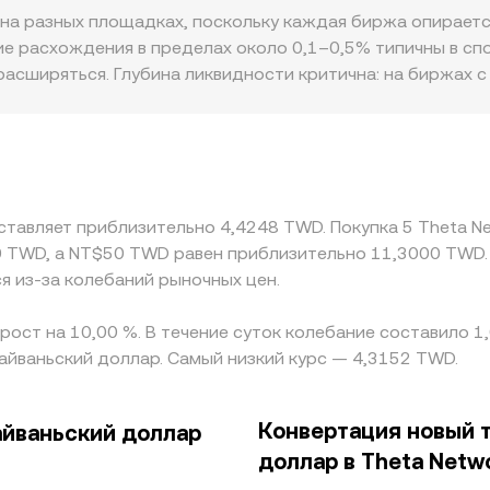
у влияет и децентрализованная ликвидность: обернутые 
на разных площадках, поскольку каждая биржа опирается
ция у стейк-нод и большие ончейн-перемещения, котор
 = k, и мгновенная цена равна y/x (в пересчете соответ
е расхождения в пределах около 0,1–0,5% типичны в сп
. Суммарно конвертационный уровень для THETA/TWD на 
асширяться. Глубина ликвидности критична: на биржах с
P по рынку и, при необходимости, перекрестных котирово
енее ликвидных платформах тот же объем вызовет больши
 регуляторные факторы также вносят вклад: различия в 
латежных услуг могут порождать премии или скидки в ко
 выводится через связку THETA/USDT и последующую коти
ереходит в итоговый уровень для THETA/TWD. Арбитраж 
оставляет приблизительно 4,4248 TWD. Покупка 5 Theta N
ержки на комиссии, задержки депозитов/выводов, лимиты
 TWD, а NT$50 TWD равен приблизительно 11,3000 TWD
ют классические модели, особенно в периоды повышенно
я из-за колебаний рыночных цен.
 рост на 10,00 %. В течение суток колебание составило 
айваньский доллар. Самый низкий курс — 4,3152 TWD.
Конвертация новый 
айваньский доллар
доллар в Theta Netw