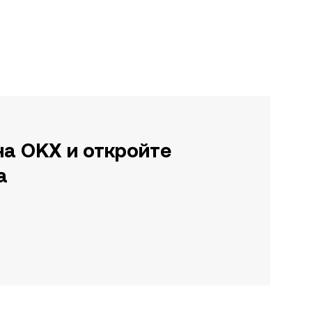
на OKX и откройте
а