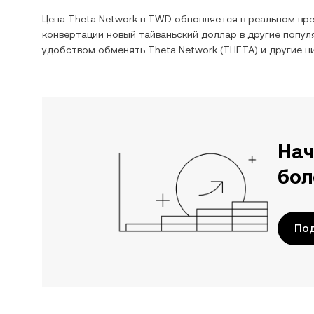
Цена
Theta Network
в
TWD
обновляется в реальном вр
конвертации
новый тайваньский доллар
в другие попул
удобством обменять
Theta Network
(
THETA
) и другие 
Нач
бол
По