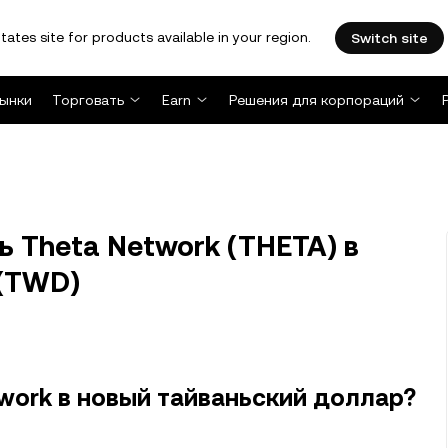
tates site for products available in your region.
Switch site
ынки
Торговать
Earn
Решения для корпораций
 Theta Network (THETA) в
 (TWD)
twork в новый тайваньский доллар?