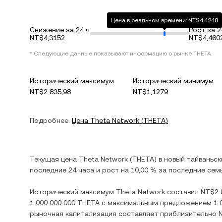
Цена в реальном времени: NT$4,4248
Снижение за 24 ч
Рост за 2
NT$4,3152
NT$4,460
* Следующие данные показывают информацию о рынке
THETA
.
Исторический максимум
Исторический минимум
NT$2 835,98
NT$1,1279
Подробнее:
Цена
Theta Network
(
THETA
)
Текущая цена
Theta Network
(
THETA
) в
новый тайваньск
последние 24 часа и
рост
на
10,00 %
за последние семь
Исторический максимум
Theta Network
составил
NT$2 
1 000 000 000 THETA
с максимальным предложением
1 
рыночная капитализация составляет приблизительно