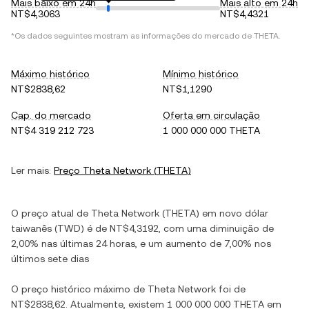
Mais baixo em 24h
Mais alto em 24h
NT$4,3063
NT$4,4321
*Os dados seguintes mostram as informações do mercado de
THETA
.
Máximo histórico
Mínimo histórico
NT$2838,62
NT$1,1290
Cap. do mercado
Oferta em circulação
NT$4 319 212 723
1 000 000 000 THETA
Ler mais:
Preço
Theta Network
(
THETA
)
O preço atual de
Theta Network
(
THETA
) em
novo dólar
taiwanês
(
TWD
) é de
NT$4,3192
, com
uma diminuição
de
2,00%
nas últimas 24 horas, e
um aumento
de
7,00%
nos
últimos sete dias
O preço histórico máximo de
Theta Network
foi de
NT$2838,62
. Atualmente, existem
1 000 000 000 THETA
em