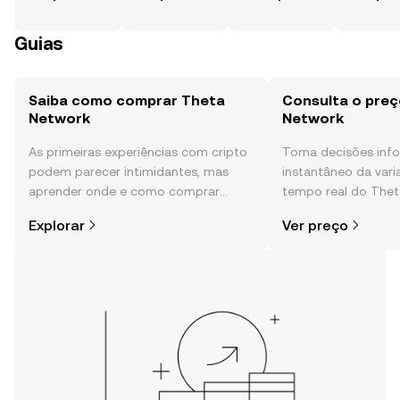
Guias
Saiba como comprar Theta
Consulta o preç
Network
Network
As primeiras experiências com cripto
Toma decisões in
podem parecer intimidantes, mas
instantâneo da var
aprender onde e como comprar
tempo real do Thet
cripto é mais simples do que pensas.
sentimento da comu
Explorar
Ver preço
Começa a tua viagem na aplicação
e muito mais.
móvel da OKX ou aqui mesmo na
Web.