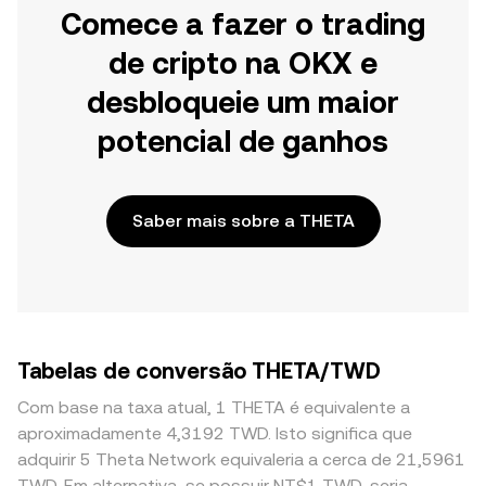
Comece a fazer o trading
de cripto na OKX e
desbloqueie um maior
potencial de ganhos
Saber mais sobre a THETA
Tabelas de conversão THETA/TWD
Com base na taxa atual, 1 THETA é equivalente a
aproximadamente 4,3192 TWD. Isto significa que
adquirir 5 Theta Network equivaleria a cerca de 21,5961
TWD. Em alternativa, se possuir NT$1 TWD, seria