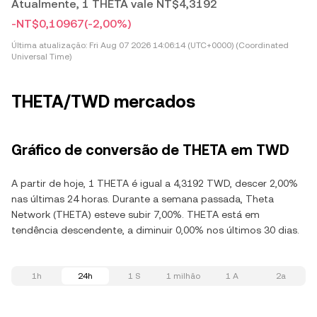
Atualmente, 1 THETA vale NT$4,3192
-NT$0,10967
(-2,00%)
Última atualização:
Fri Aug 07 2026 14:06:14 (UTC+0000) (Coordinated
Universal Time)
THETA/TWD mercados
Gráfico de conversão de THETA em TWD
A partir de hoje, 1 THETA é igual a 4,3192 TWD, descer 2,00%
nas últimas 24 horas. Durante a semana passada, Theta
Network (THETA) esteve subir 7,00%. THETA está em
tendência descendente, a diminuir 0,00% nos últimos 30 dias.
1h
24h
1 S
1 milhão
1 A
2a