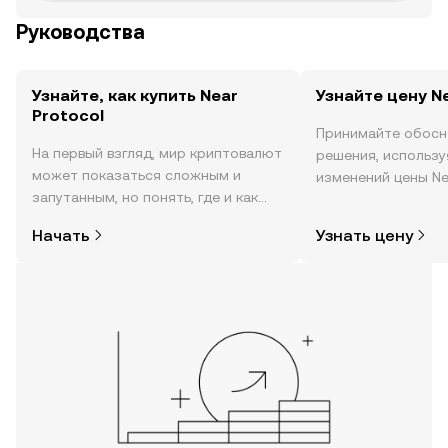
Руководства
Узнайте, как купить Near
Узнайте цену N
Protocol
Принимайте обосн
На первый взгляд, мир криптовалют
решения, использ
может показаться сложным и
изменений цены Nea
запутанным, но понять, где и как
реальном времени,
покупать криптовалюту, совсем не
настроениях в соо
Начать
Узнать цену
так сложно. Начните исследовать
новости и многое 
мир криптовалют в мобильном
приложении OKX или прямо здесь,
на сайте.