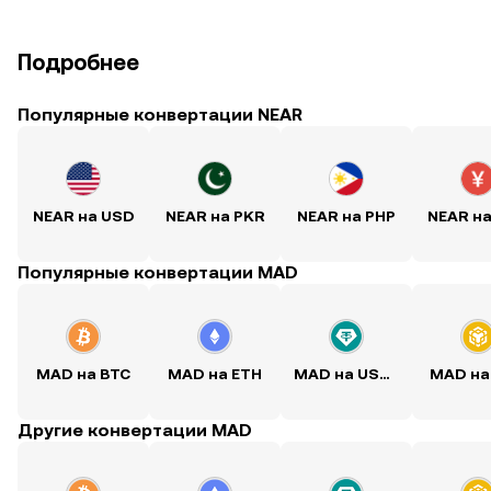
Подробнее
Популярные конвертации NEAR
NEAR на USD
NEAR на PKR
NEAR на PHP
NEAR н
Популярные конвертации MAD
MAD на BTC
MAD на ETH
MAD на USDT
MAD на
Другие конвертации MAD