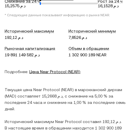
Снижение за 24 ч
Рост за 24 ч
د.م.16,1528
د.م.15,2575
* Следующие данные показывают информацию о рынке
NEAR
.
Исторический максимум
Исторический минимум
د.م.7,8526
د.م.192,12
Рыночная капитализация
Объем в обращении
د.م.19 891 149 582
1 302 900 189 NEAR
Подробнее:
Цена
Near Protocol
(
NEAR
)
Текущая цена
Near Protocol
(
NEAR
) в
марокканский дирхам
(
MAD
) составляет
د.م.15,2668
, c
снижение
на
5,00 %
за
последние 24 часа и
снижение
на
1,00 %
за последние семь
дней.
Исторический максимум
Near Protocol
составил
د.م.192,12
.
В настоящее время в обращении находится
1 302 900 189