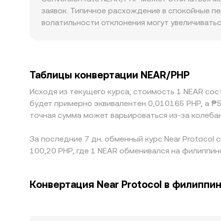
мгновенное значение conversion rate NEAR/PH
заявок. Типичное расхождение в спокойные п
глубина), а также усреднения цен по рынку че
волатильности отклонения могут увеличиватьс
меньше сдвигают котировку, тогда как на неб
также важны для пар с PHP: локальные требов
премиям или дисконту на рынках, ориентиров
NEAR сначала котируется к USDT, а затем че
Таблицы конвертации NEAR/PHP
USDT к PHP напрямую влияет на наблюдаемое 
Исходя из текущего курса, стоимость 1 NEAR сос
скорость переноса цен зависит от комиссий, 
будет примерно эквивалентен 0,010165 PHP, а ₱
краткосрочные различия в conversion rate NE
точная сумма может варьироваться из-за колеба
За последние 7 дн. обменный курс Near Protocol
100,20 PHP, где 1 NEAR обменивался на филиппин
Конвертация Near Protocol в филиппи