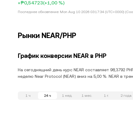
+₱0,54723
(+1,00 %)
Последнее обновление:
Mon Aug 10 2026 03:17:34 (UTC+0000) (Coor
Рынки NEAR/PHP
График конверсии NEAR в PHP
На сегоднящний день курс NEAR составляет 98,3792 PHP
неделю Near Protocol (NEAR) вниз на 5,00 %. NEAR в тр
1 ч
24 ч
1 нед.
1 мес.
1 г.
2 года