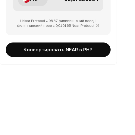
1 Near Protocol = 98,37 филиппинский песо, 1
филиппинский песо = 0,010165 Near Protocol
Конвертировать NEAR в PHP