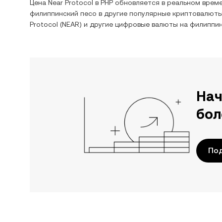
Цена
Near Protocol
в
PHP
обновляется в реальном време
филиппинский песо
в другие популярные криптовалюты
Protocol
(
NEAR
) и другие цифровые валюты на
филиппин
Нач
бол
По