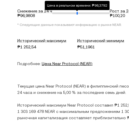
Цена в реальном времени: ₱98,3792
Снижение за 24 ч
Рост за 2
₱96,9808
₱100,20
* Следующие данные показывают информацию о рынке
NEAR
.
Исторический максимум
Исторический минимум
₱1 252,54
₱51,1961
Подробнее:
Цена
Near Protocol
(
NEAR
)
Текущая цена
Near Protocol
(
NEAR
) в
филиппинский песо
24 часа и
снижение
на
5,00 %
за последние семь дней.
Исторический максимум
Near Protocol
составил
₱1 252,
1 303 169 478 NEAR
с максимальным предложением
1 3
рыночная капитализация составляет приблизительно