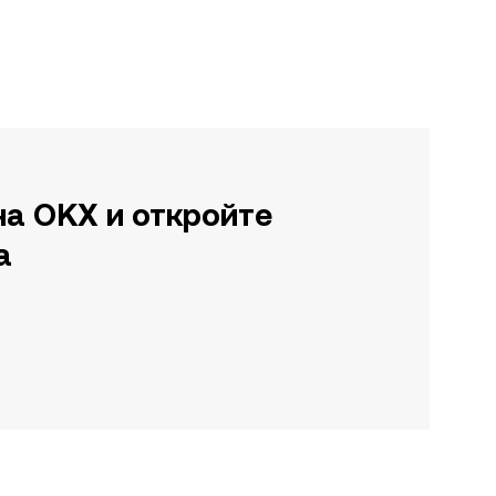
на OKX и откройте
а