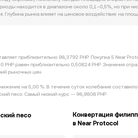
P — это результат взаимодействия последней исполненно
ериоды находится в диапазоне около 0,1–0,5%, но при н
рез VWAP и влияния цен из AMM‑пулов.
я. Глубина рынка влияет на ценовое воздействие: на пло
ольших рынках один ордер способен заметно изменить ц
ания к VASP, ограничения на фиатные каналы и комиссии
анных на PHP. Ещё один источник различий — посредниче
рез спот‑или OTC‑котировки USDT/PHP формируется итого
значение. Арбитраж между биржами стремится сглаживат
тавляет приблизительно 98,3792 PHP. Покупка 5 Near Prot
лимитов вывода/ввода, времени подтверждения в сети NE
50 PHP равен приблизительно 0,50824 PHP. Значения отр
AR/PHP сохраняются.
ний рыночных цен.
 снижение на 5,00 %. В течение суток колебание составил
ский песо. Самый низкий курс — 96,9808 PHP.
Конвертация филипп
нский песо
в Near Protocol