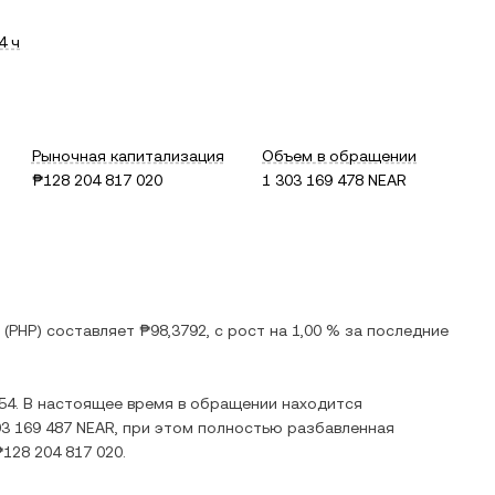
4 ч
Рыночная капитализация
Объем в обращении
₱128 204 817 020
1 303 169 478 NEAR
(
PHP
) составляет
₱98,3792
, c
рост
на
1,00 %
за последние
54
. В настоящее время в обращении находится
03 169 487 NEAR
, при этом полностью разбавленная
₱128 204 817 020
.