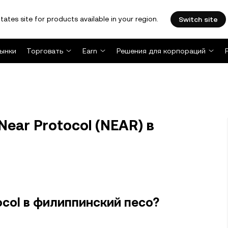
tates site for products available in your region.
Switch site
ынки
Торговать
Earn
Решения для корпораций
ear Protocol (NEAR) в
ocol в филиппинский песо?