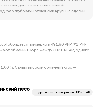
й сделки, состояния ордербуков (спред и
изкой ликвидности или повышенной
щадках с глубокими стаканами крупные сделки
ену. Географические и регуляторные факторы
 платежных провайдеров могут приводить к
ство через стейблкоины: на многих площадках
вый NEAR/PHP; небольшая премия или дисконт
ь эти расхождения, но он не совершенен:
ocol обойдется примерно в 491,90 PHP. ₱1 PHP
AR и ограничений для операций в PHP, поэтому
ажают обменный курс между PHP и NEAR, однако
о 1,00 %. Самый высокий обменный курс —
инский песо
Подробности о конвертации PHP в NEAR