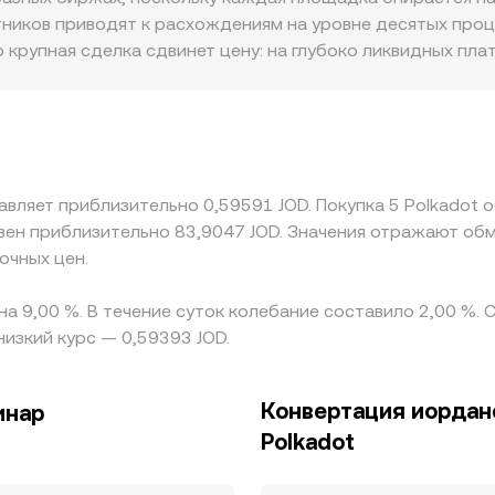
 котировках DOT/JOD зачастую складывается через связ
ников приводят к расхождениям на уровне десятых проце
жает как спотовую цену DOT, так и стоимость стейблкоин
о крупная сделка сдвинет цену: на глубоко ликвидных пл
яторные факторы тоже важны: различия в доступе к JOD,
тока могут приводить к премиям или дисконту относител
ромежуточный рынок DOT/USDT, поэтому базис USDT — ег
conversion rate. Арбитраж между биржами стремится выр
онные издержки поддерживают краткосрочные расхожде
т приблизительно 0,59591 JOD. Покупка 5 Polkadot обойдется п
очных цен.
на 9,00 %. В течение суток колебание составило 2,00 %.
изкий курс — 0,59393 JOD.
Конвертация иордан
инар
Polkadot