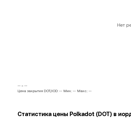
Нет р
-- ~ --
Цена закрытия DOT/JOD: --
Мин.: --
Макс.: --
Статистика цены Polkadot (DOT) в иор