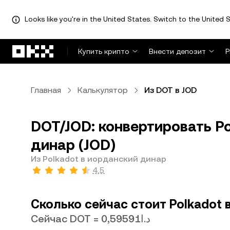
Looks like you're in the United States. Switch to the United S
Перейти к основному контенту
Купить крипто
Внести депозит
Р
Главная
Калькулятор
Из DOT в JOD
DOT/JOD: конвертировать Po
динар (JOD)
Из Polkadot в иорданский динар
4,5
Сколько сейчас стоит Polkadot 
Сейчас DOT = د.ا0,59591