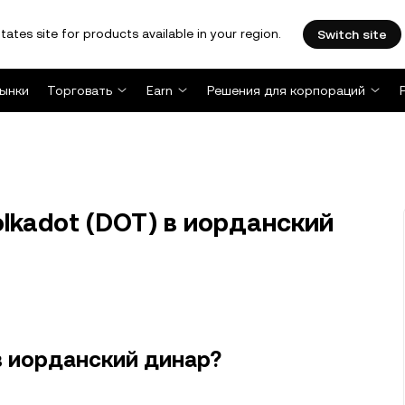
tates site for products available in your region.
Switch site
ынки
Торговать
Earn
Решения для корпораций
lkadot (DOT) в иорданский
в иорданский динар?