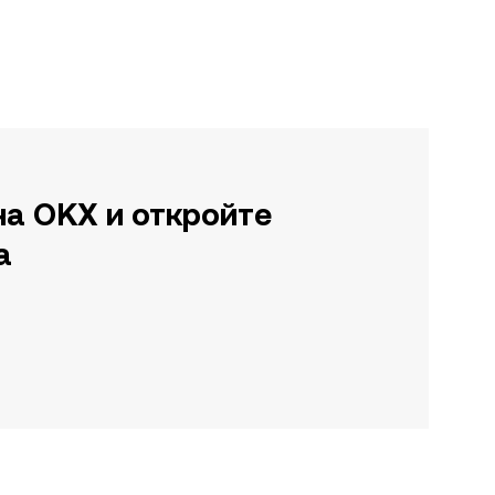
на OKX и откройте
а