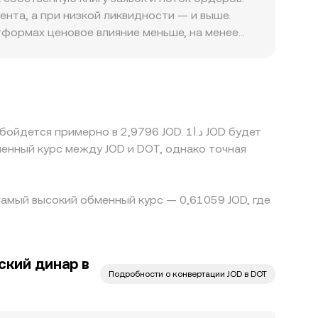
ку DOT/USDT и последующую переоценку USDT
нта, а при низкой ликвидности — и выше.
а относительно динара.
атформах ценовое влияние меньше, на менее
 локальные требования к фиатным шлюзам и
ьно глобальных котировок DOT. Во многих
о премия или дисконт к референтной
овнять цены, но он не совершенен: задержки в
ния.
римерно в 2,9796 JOD. د.ا1 JOD будет
 Самый высокий обменный курс — 0,61059 JOD, где
ский динар в
Подробности о конвертации JOD в DOT