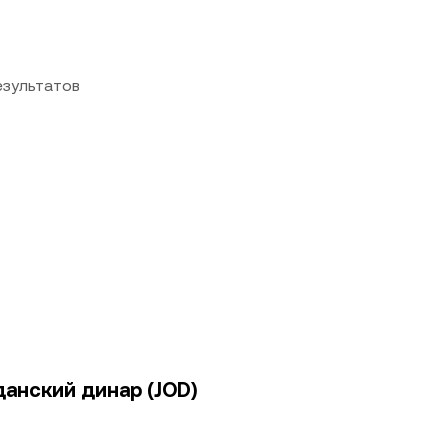
езультатов
данский динар (JOD)