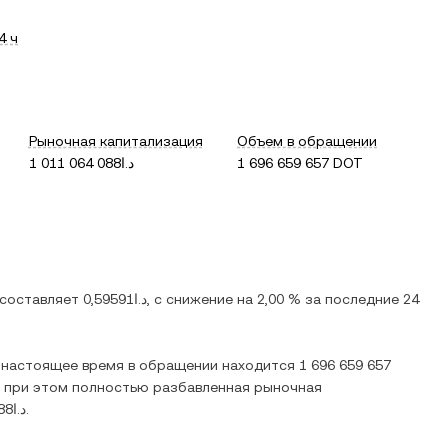
4 ч
Рыночная капитализация
Объем в обращении
د.ا1 011 064 088
1 696 659 657 DOT
 составляет
د.ا0,59591
, c
снижение
на
2,00 %
за последние 24
В настоящее время в обращении находится
1 696 659 657
, при этом полностью разбавленная рыночная
د.ا1 011 064 088
.