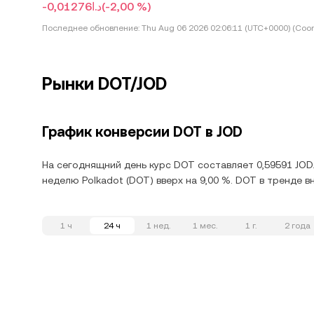
-د.ا0,01276
(-2,00 %)
Последнее обновление:
Thu Aug 06 2026 02:06:11 (UTC+0000) (Coor
Рынки DOT/JOD
График конверсии DOT в JOD
На сегоднящний день курс DOT составляет 0,59591 JOD.
неделю Polkadot (DOT) вверх на 9,00 %. DOT в тренде в
1 ч
24 ч
1 нед.
1 мес.
1 г.
2 года