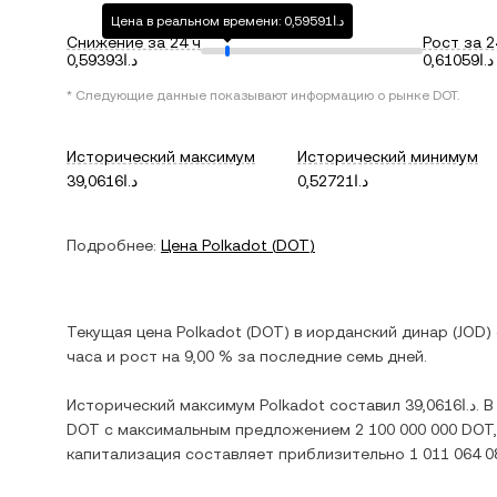
Цена в реальном времени: د.ا0,59591
Снижение за 24 ч
Рост за 2
د.ا0,61059
د.ا0,59393
* Следующие данные показывают информацию о рынке
DOT
.
Исторический максимум
Исторический минимум
د.ا0,52721
د.ا39,0616
Подробнее:
Цена
Polkadot
(
DOT
)
Текущая цена
Polkadot
(
DOT
) в
иорданский динар
(
JOD
)
часа и
рост
на
9,00 %
за последние семь дней.
Исторический максимум
Polkadot
составил
د.ا39,0616
. 
DOT
с максимальным предложением
2 100 000 000 DOT
капитализация составляет приблизительно