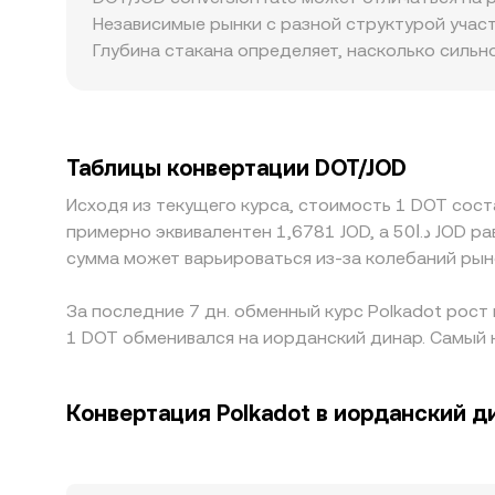
централизованных биржах и в агрегированных
Независимые рынки с разной структурой участ
к JOD, поэтому итоговый conversion rate отра
Глубина стакана определяет, насколько сильн
ликвидных — больше. Географические и регул
комиссии за операции в регионе Ближнего Вос
случаях котировка DOT/JOD строится через п
стоимости в JOD — транслируется в конечный 
Таблицы конвертации DOT/JOD
переводах, лимиты на ввод/вывод и операци
Исходя из текущего курса, стоимость 1 DOT составляе
примерно эквивалентен 1,6781 JOD, а د.ا50 JOD равен приблизительно 83,9047 JOD. Значения отражают обменный курс между JOD и DOT, однако точная
сумма может варьироваться из-за колебаний рын
За последние 7 дн. обменный курс Polkadot рост 
1 DOT обменивался на иорданский динар. Самый н
Конвертация Polkadot в иорданский д