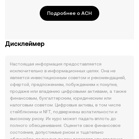
Подробнее о ACH
Дисклеймер
Настоящая информация предоставляется
исключительно в информационных целях. Она не
является инвестиционным советом и рекомендацией,
офертой, предложением, побуждением к покупке,
продаже или владению цифровыми активами, а также
финансовым, бухгалтерским, юридическим или
налоговым советом. Цифровые активы, в том числе
стейблкоины и NFT, подвержены волатильности и
высокому риску. Их курс может падать вплоть до
полного обесценивания. Оцените свое финансовое
состояние, допустимые риски и тщательно