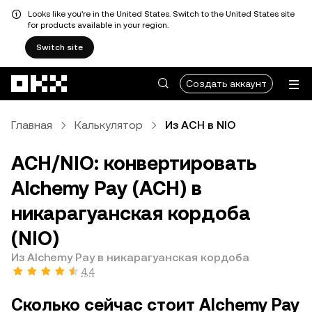
Looks like you're in the United States. Switch to the United States site
for products available in your region.
Switch site
Перейти к основному контенту
Создать аккаунт
Главная
Калькулятор
Из ACH в NIO
ACH/NIO: конвертировать
Alchemy Pay (ACH) в
никарагуанская кордоба
(NIO)
Из Alchemy Pay в никарагуанская кордоба
4,4
Сколько сейчас стоит Alchemy Pay