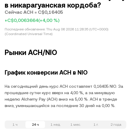
в никарагуанская кордоба?
Сейчас ACH = C$0,16405
+C$0,0063664
(+4,00 %)
Последнее обновление:
Thu Aug 06 2026 11:28:35 (UTC+0000)
(Coordinated Universal Time)
Рынки ACH/NIO
График конверсии ACH в NIO
На сегоднящний день курс ACH составляет 0,16405 NIO. За
прошедшие сутки курс вверх на 4,00 %, а за минувшую
неделю Alchemy Pay (ACH) вниз на 5,00 %. ACH в тренде
вниз, уменьшающийся за последние 30 дней на 0,00 %.
1 ч
24 ч
1 нед.
1 мес.
1 г.
2 года