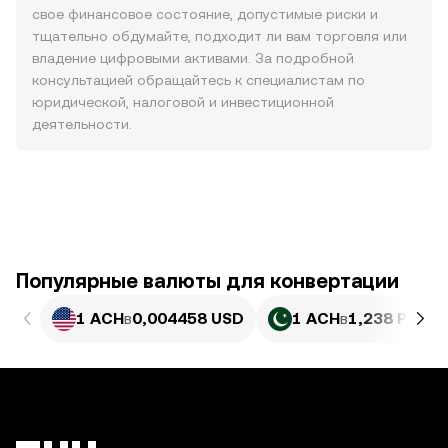
свое финансовое состояние, допустимые риски и
тщательно обдумайте, подходит ли вам торговля или
владение цифровыми активами. За подробной
консультацией обращайтесь к специалистам по
юридической, налоговой и инвестиционной
деятельности.
Популярные валюты для конвертации
1 ACH
в
0,004458 USD
1 ACH
в
1,238 PKR