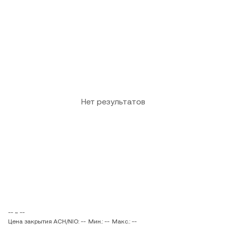
Нет результатов
-- ~ --
Цена закрытия ACH/NIO: --
Мин.: --
Макс.: --