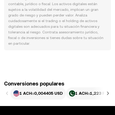
contable, jurídico o fiscal. Los activos digitales están
sujetos a la volatilidad del mercado, implican un gran
grado de riesgo y pueden perder valor. Analiza
cuidadosamente si el trading o el holding de activos
digitales son adecuados para tu situación financiera y
tolerancia al riesgo. Contrata asesoramiento jurídico,
fiscal o de inversiones si tienes dudas sobre tu situación
en particular.
Conversiones populares
1 ACH
a
0,004405 USD
1 ACH
a
1,223 PKR