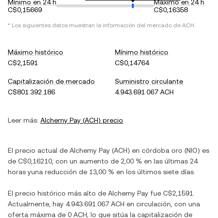
Mínimo en 24 h
Máximo en 24 h
C$0,15669
C$0,16358
* Los siguientes datos muestran la información del mercado de
ACH
.
Máximo histórico
Mínimo histórico
C$2,1591
C$0,14764
Capitalización de mercado
Suministro circulante
C$801.392.186
4.943.691.067 ACH
Leer más:
Alchemy Pay
(
ACH
) precio
El precio actual de
Alchemy Pay
(
ACH
) en
córdoba oro
(
NIO
) es
de
C$0,16210
, con
un aumento
de
2,00 %
en las últimas 24
horas y
una reducción
de
13,00 %
en los últimos siete días.
El precio histórico más alto de
Alchemy Pay
fue
C$2,1591
.
Actualmente, hay
4.943.691.067 ACH
en circulación, con una
oferta máxima de
0 ACH
, lo que sitúa la capitalización de