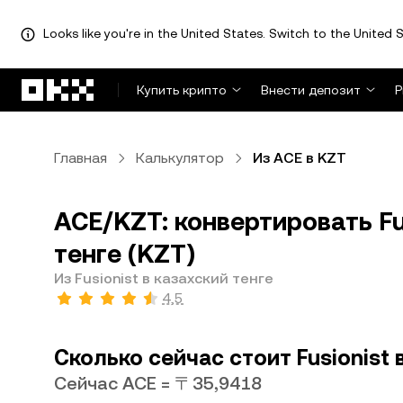
Looks like you're in the United States. Switch to the United S
Перейти к основному контенту
Купить крипто
Внести депозит
Р
Главная
Калькулятор
Из ACE в KZT
ACE/KZT: конвертировать Fus
тенге (KZT)
Из Fusionist в казахский тенге
4,5
Сколько сейчас стоит Fusionist 
Сейчас ACE = 〒35,9418