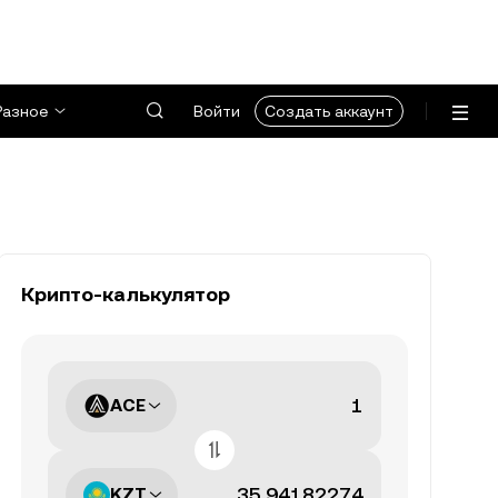
Разное
Войти
Создать аккаунт
Крипто-калькулятор
ACE
KZT