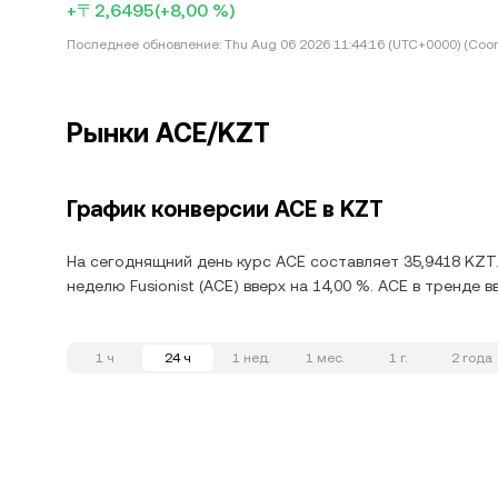
+〒2,6495
(+8,00 %)
Последнее обновление:
Thu Aug 06 2026 11:44:16 (UTC+0000) (Coor
Рынки ACE/KZT
График конверсии ACE в KZT
На сегоднящний день курс ACE составляет 35,9418 KZT.
неделю Fusionist (ACE) вверх на 14,00 %. ACE в тренде 
1 ч
24 ч
1 нед.
1 мес.
1 г.
2 года