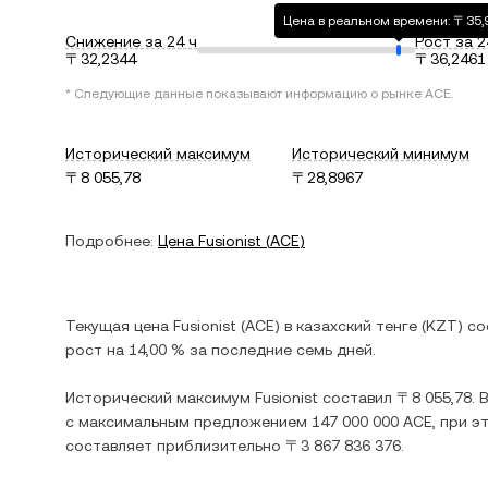
Цена в реальном времени: 〒35,
Снижение за 24 ч
Рост за 2
〒32,2344
〒36,2461
* Следующие данные показывают информацию о рынке
ACE
.
Исторический максимум
Исторический минимум
〒8 055,78
〒28,8967
Подробнее:
Цена
Fusionist
(
ACE
)
Текущая цена
Fusionist
(
ACE
) в
казахский тенге
(
KZT
) с
рост
на
14,00 %
за последние семь дней.
Исторический максимум
Fusionist
составил
〒8 055,78
.
с максимальным предложением
147 000 000 ACE
, при 
составляет приблизительно
〒3 867 836 376
.