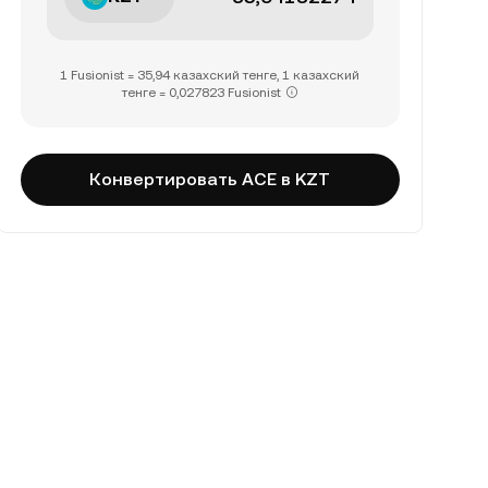
1 Fusionist = 35,94 казахский тенге, 1 казахский
тенге = 0,027823 Fusionist
Конвертировать ACE в KZT