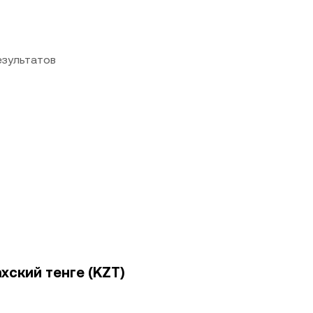
езультатов
ахский тенге (KZT)