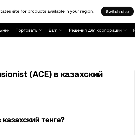
tates site for products available in your region.
Switch site
ынки
Торговать
Earn
Решения для корпораций
ionist (ACE) в казахский
в казахский тенге?