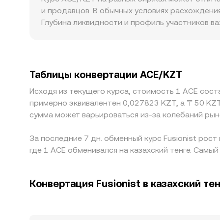
или отрицательные funding rates показывают 
сосредоточена на DEX, где пул работает по ав
и продавцов. В обычных условиях расхождения
деривативов иногда усиливают волатильност
и y — объёмы ACE и стейблкоина в пуле, а мгн
Глубина ликвидности и профиль участников в
всплескам ликвидности и волатильности. Все
транслируется в централизованные котировки
тогда как на менее ликвидных платформах д
нескольким источникам и AMM на DEX — дают 
структура связки через стейблкоины: часто б
премией или дисконтом к тенге на конкретной
регуляторные факторы тоже создают премии: 
Таблицы конвертации ACE/KZT
повышенный спрос со стороны локальных учас
Исходя из текущего курса, стоимость 1 ACE сост
стремится выравнивать расхождения, выкупая 
примерно эквивалентен 0,027823 KZT, а 〒50 KZT
переводов, лимитов на ввод‑вывод и различий
сумма может варьироваться из-за колебаний рын
конверсионном курсе ACE/KZT сохраняются.
За последние 7 дн. обменный курс Fusionist рост
где 1 ACE обменивался на казахский тенге. Самый
Конвертация Fusionist в казахский те