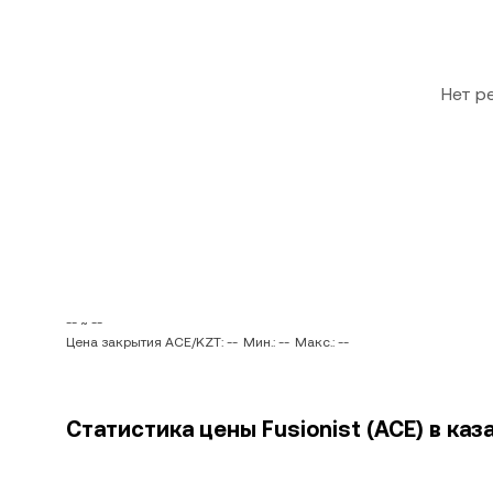
Нет р
-- ~ --
Цена закрытия ACE/KZT: --
Мин.: --
Макс.: --
Статистика цены Fusionist (ACE) в каз