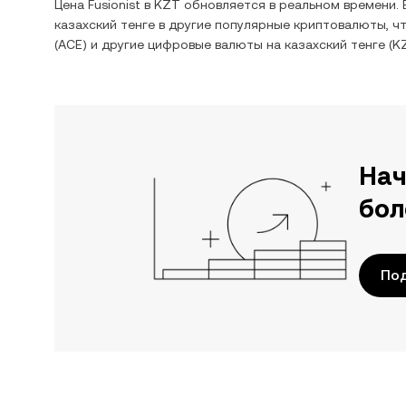
Цена
Fusionist
в
KZT
обновляется в реальном времени.
казахский тенге
в другие популярные криптовалюты, ч
(
ACE
) и другие цифровые валюты на
казахский тенге
(
K
Нач
бол
По