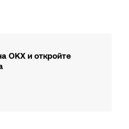
на OKX и откройте
а