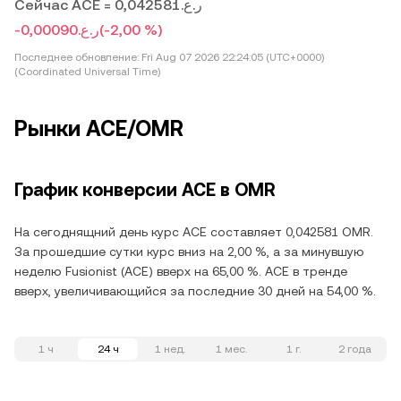
Сейчас ACE = ر.ع.0,042581
-ر.ع.0,00090
(-2,00 %)
Последнее обновление:
Fri Aug 07 2026 22:24:05 (UTC+0000)
(Coordinated Universal Time)
Рынки ACE/OMR
График конверсии ACE в OMR
На сегоднящний день курс ACE составляет 0,042581 OMR.
За прошедшие сутки курс вниз на 2,00 %, а за минувшую
неделю Fusionist (ACE) вверх на 65,00 %. ACE в тренде
вверх, увеличивающийся за последние 30 дней на 54,00 %.
1 ч
24 ч
1 нед.
1 мес.
1 г.
2 года