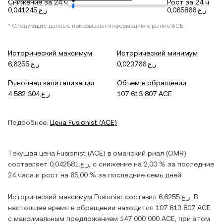
Снижение за 24 ч
Рост за 24 ч
ر.ع.0,065866
ر.ع.0,041245
* Следующие данные показывают информацию о рынке
ACE
.
Исторический максимум
Исторический минимум
ر.ع.0,023766
ر.ع.6,6255
Рыночная капитализация
Объем в обращении
ر.ع.4 582 304
107 613 807 ACE
Подробнее:
Цена
Fusionist
(
ACE
)
Текущая цена
Fusionist
(
ACE
) в
оманский риал
(
OMR
)
составляет
ر.ع.0,042581
, c
снижение
на
2,00 %
за последние
24 часа и
рост
на
65,00 %
за последние семь дней.
Исторический максимум
Fusionist
составил
ر.ع.6,6255
. В
настоящее время в обращении находится
107 613 807 ACE
с максимальным предложением
147 000 000 ACE
, при этом