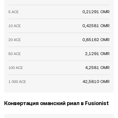
(«китов») и их перемещения между кошельками и
биржами, а также дисбалансы в пулах ликвидности на
0,21291 OMR
5 ACE
DEX, если значительная часть торгов ACE проходит
через AMM.
0,42581 OMR
10 ACE
0,85162 OMR
20 ACE
2,1291 OMR
50 ACE
4,2581 OMR
100 ACE
42,5810 OMR
1 000 ACE
Конвертация оманский риал в Fusionist