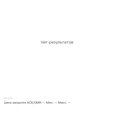
Нет результатов
-- ~ --
Цена закрытия ACE/OMR: --
Мин.: --
Макс.: --