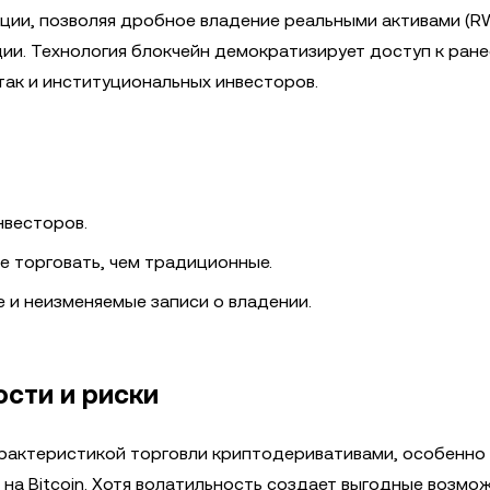
ции, позволяя дробное владение реальными активами (R
ции. Технология блокчейн демократизирует доступ к ране
так и институциональных инвесторов.
нвесторов.
е торговать, чем традиционные.
 и неизменяемые записи о владении.
сти и риски
рактеристикой торговли криптодеривативами, особенно 
 на Bitcoin. Хотя волатильность создает выгодные возмо