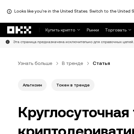
Looks like you're in the United States. Switch to the United S
Перейти к основному контенту
Купить крипто
Рынки
Торговать
Эта страница предназначена исключительно для справочных целей. 
Узнать больше
В тренде
Статья
Альткоин
Токен в тренде
Круглосуточная 
криптодеривати