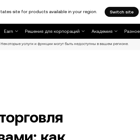
tates site for products available in your region.
Switch site
Earn
Решения для корпораций
Академия
Разное
Некоторые услуги и функции могут быть недоступны в вашем регионе.
торговля
вами: как