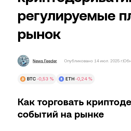
регулируемые 
рынок
News Feeder
Опубликовано
14 июл. 2025 г.
Обн
BTC
-0,53 %
ETH
-0,24 %
Как торговать криптод
событий на рынке