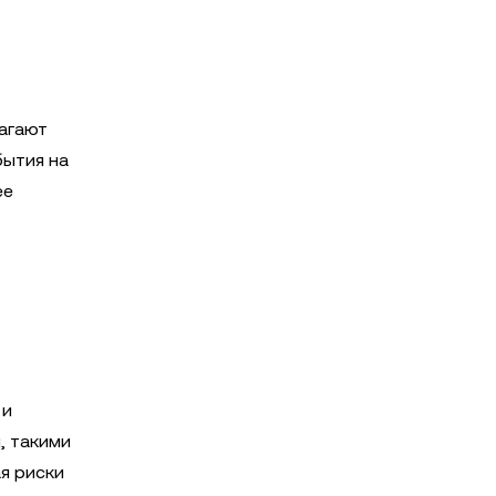
агают
бытия на
ее
 и
, такими
я риски