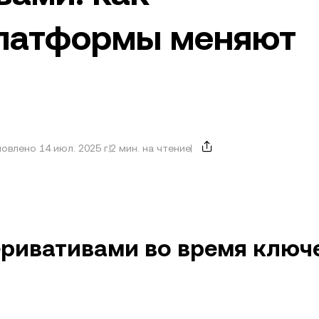
платформы меняют
овлено 14 июл. 2025 г.
2 мин. на чтение
еривативами во время ключ