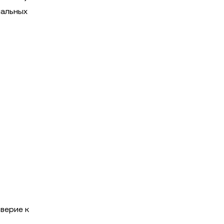
иальных
верие к