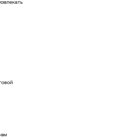
извлекать
говой
рам