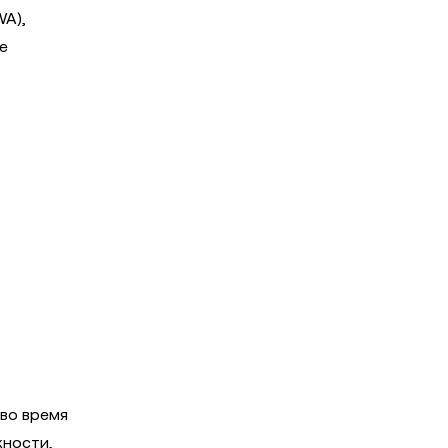
WA),
е
во время
жности,