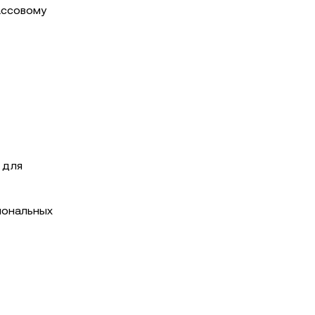
ассовому
 для
иональных