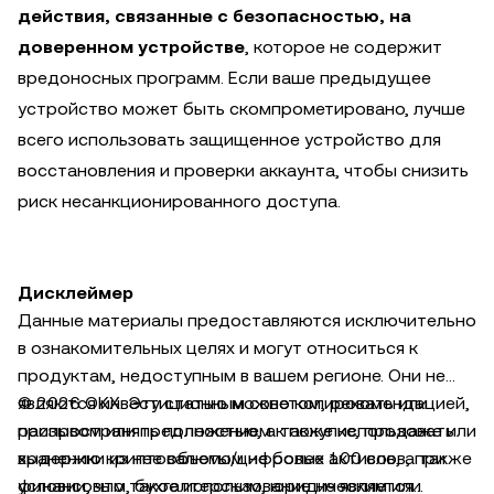
действия, связанные с безопасностью, на
доверенном устройстве
, которое не содержит
вредоносных программ. Если ваше предыдущее
устройство может быть скомпрометировано, лучше
всего использовать защищенное устройство для
восстановления и проверки аккаунта, чтобы снизить
риск несанкционированного доступа.
Дисклеймер
Данные материалы предоставляются исключительно
в ознакомительных целях и могут относиться к
продуктам, недоступным в вашем регионе. Они не
являются инвестиционным советом, рекомендацией,
© 2026 OKX. Эту статью можно копировать или
призывом или предложением к покупке, продаже или
распространять полностью, а также использовать
хранению криптовалюты/цифровых активов, а также
выдержки из нее объемом не более 100 слов, при
финансовым, бухгалтерским, юридическим или
условии, что такое использование не является