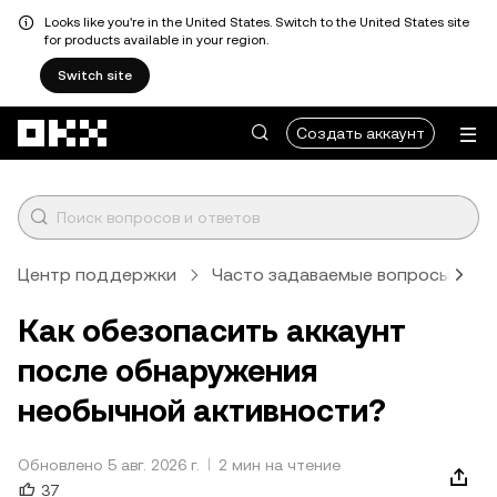
Looks like you're in the United States. Switch to the United States site
for products available in your region.
Switch site
Перейти к основному контенту
Создать аккаунт
Центр поддержки
Часто задаваемые вопросы
Р
Как обезопасить аккаунт
после обнаружения
необычной активности?
Обновлено 5 авг. 2026 г.
2 мин на чтение
37