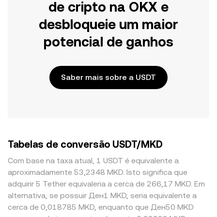
de cripto na OKX e
desbloqueie um maior
potencial de ganhos
Saber mais sobre a USDT
Tabelas de conversão USDT/MKD
Com base na taxa atual, 1 USDT é equivalente a
aproximadamente 53,2348 MKD. Isto significa que
adquirir 5 Tether equivaleria a cerca de 266,17 MKD. Em
alternativa, se possuir Ден1 MKD, seria equivalente a
cerca de 0,018785 MKD, enquanto que Ден50 MKD