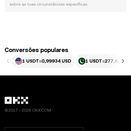
sobre as tuas circunstâncias específicas.
Conversões populares
1 USDT
a
0,99934 USD
1 USDT
a
277,68 PKR
©2017 - 2026 OKX.COM