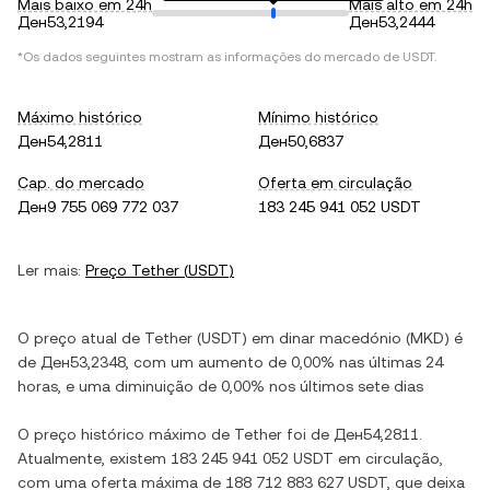
Mais baixo em 24h
Mais alto em 24h
Ден53,2194
Ден53,2444
*Os dados seguintes mostram as informações do mercado de
USDT
.
Máximo histórico
Mínimo histórico
Ден54,2811
Ден50,6837
Cap. do mercado
Oferta em circulação
Ден9 755 069 772 037
183 245 941 052 USDT
Ler mais:
Preço
Tether
(
USDT
)
O preço atual de
Tether
(
USDT
) em
dinar macedónio
(
MKD
) é
de
Ден53,2348
, com
um aumento
de
0,00%
nas últimas 24
horas, e
uma diminuição
de
0,00%
nos últimos sete dias
O preço histórico máximo de
Tether
foi de
Ден54,2811
.
Atualmente, existem
183 245 941 052 USDT
em circulação,
com uma oferta máxima de
188 712 883 627 USDT
, que deixa