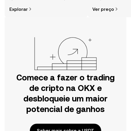
cripto é mais simples do que pensas.
comunidade, notícia
Explorar
Ver preço
Começa a tua viagem na aplicação
móvel da OKX ou aqui mesmo na
Web.
Comece a fazer o trading
de cripto na OKX e
desbloqueie um maior
potencial de ganhos
Saber mais sobre a USDT