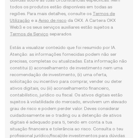
dúvidas sobre as tuas circunstâncias específicas. Nem
todos os produtos estão disponíveis em todas as
regiões. Para mais detalhes, consulte os
Termos de
Utilização
e a
Aviso de risco
da OKX. A Carteira OKX
Web3 e os seus serviços auxiliares estão sujeitos a
Termos de Serviço
separados.
Estás a visualizar conteúdo que foi resumido por IA.
Atenção: as informações fornecidas podem não ser
precisas, completas ou atualizadas. Esta informação não
constitui (i) aconselhamento de investimento nem uma
recomendação de investimento, (ii) uma oferta,
solicitação ou incentivo para comprar, vender ou deter
ativos digitais, ou (iii) aconselhamento financeiro,
contabilístico, jurídico ou fiscal. Os ativos digitais estão
sujeitos à volatilidade do mercado, envolvem um elevado
grau de risco e podem perder valor. Deves considerar
cuidadosamente se o trading ou a detenção de ativos
digitais é adequado para ti, tendo em conta a tua
situação financeira e tolerância ao risco. Consulta o teu
profissional jurídico/fiscal/de investimentos para dúvidas