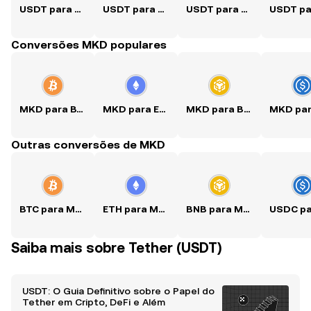
USDT para USD
USDT para PKR
USDT para PHP
Conversões MKD populares
MKD para BTC
MKD para ETH
MKD para BNB
Outras conversões de MKD
BTC para MKD
ETH para MKD
BNB para MKD
Saiba mais sobre Tether (USDT)
USDT: O Guia Definitivo sobre o Papel do
Tether em Cripto, DeFi e Além