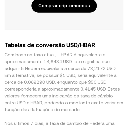
Comprar criptomoedas
Tabelas de conversão USD/HBAR
Com base na taxa atual, 1 HBAR é equivalente a
aproximadamente 14,6434 USD. Isto significa que
adquirir 5 Hedera equivaleria a cerca de 73,2172 USD.
Em alternativa, se possuir $1 USD, seria equivalente a
cerca de 0,068290 USD, enquanto que $50 USD
corresponderia a aproximadamente 3,4145 USD. Estes
valores fornecem uma indicação da taxa de câmbio
entre USD e HBAR, podendo o montante exato variar em
função das flutuações do mercado.
Nos últimos 7 dias, a taxa de câmbio de Hedera uma