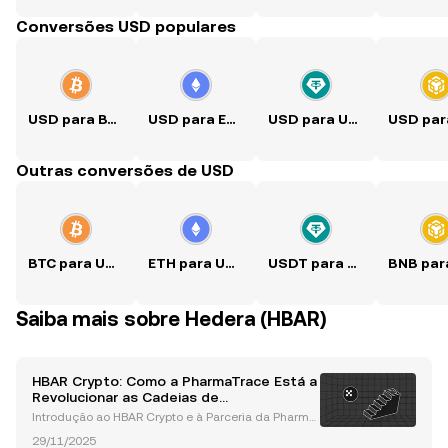
Conversões USD populares
USD para BTC
USD para ETH
USD para USDT
Outras conversões de USD
BTC para USD
ETH para USD
USDT para USD
Saiba mais sobre Hedera (HBAR)
HBAR Crypto: Como a PharmaTrace Está a
Revolucionar as Cadeias de
Abastecimento Farmacêuticas com a
Introdução ao HBAR Crypto e à Parceria da Pharma
Hedera
Trace A tecnologia blockchain continua a revolucio
29/11/2025