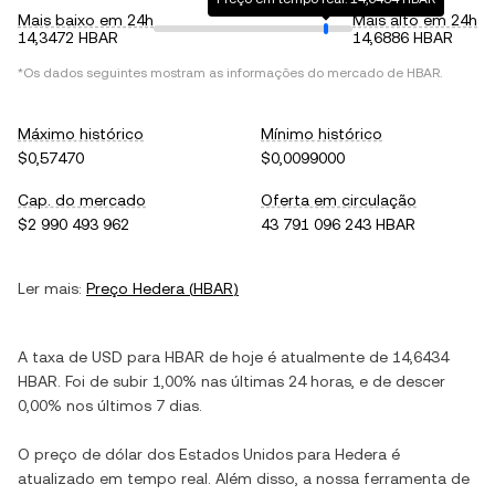
Mais baixo em 24h
Mais alto em 24h
14,3472 HBAR
14,6886 HBAR
*Os dados seguintes mostram as informações do mercado de
HBAR
.
Máximo histórico
Mínimo histórico
$0,57470
$0,0099000
Cap. do mercado
Oferta em circulação
$2 990 493 962
43 791 096 243 HBAR
Ler mais:
Preço
Hedera
(
HBAR
)
A taxa de
USD
para
HBAR
de hoje é atualmente de
14,6434
HBAR
. Foi de
subir
1,00%
nas últimas 24 horas, e de
descer
0,00%
nos últimos 7 dias.
O preço de
dólar dos Estados Unidos
para
Hedera
é
atualizado em tempo real. Além disso, a nossa ferramenta de