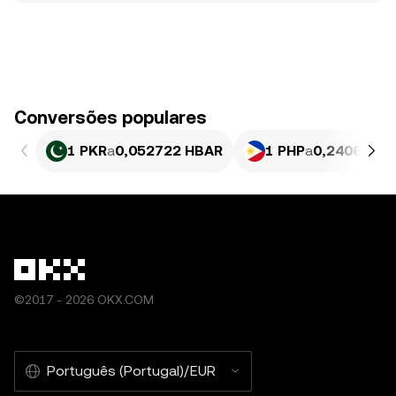
Conversões populares
1 PKR
a
0,052722 HBAR
1 PHP
a
0,24068 HB
©2017 - 2026 OKX.COM
Português (Portugal)/EUR