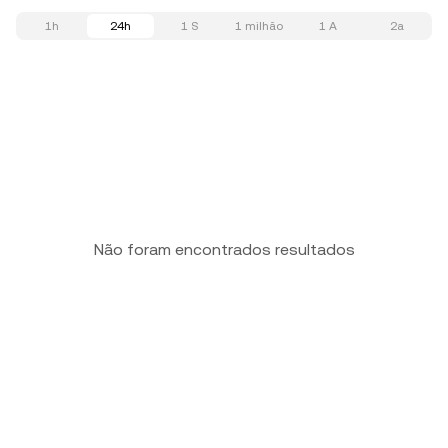
1h
24h
1 S
1 milhão
1 A
2a
Não foram encontrados resultados