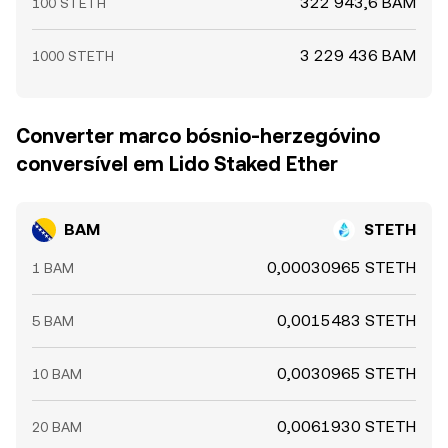
322 943,6 BAM
100 STETH
3 229 436 BAM
1000 STETH
Converter marco bósnio-herzegóvino
conversível em Lido Staked Ether
BAM
STETH
0,00030965 STETH
1 BAM
0,0015483 STETH
5 BAM
0,0030965 STETH
10 BAM
0,0061930 STETH
20 BAM