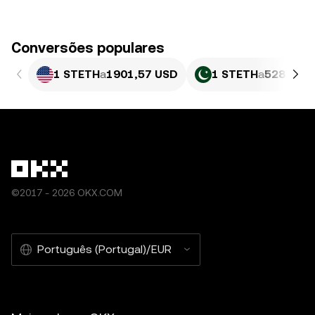
Conversões populares
1 STETH
a
1901,57 USD
1 STETH
a
528 199,
©2017 - 2026 OKX.COM
Português (Portugal)/EUR