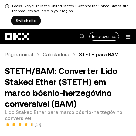
Looks like you're in the United States. Switch to the United States site
for products available in your region.
Switch site
Avançar para conteúdo principal
Inscrever-se
Página inicial
Calculadora
STETH para BAM
STETH/BAM: Converter Lido
Staked Ether (STETH) em
marco bósnio-herzegóvino
conversível (BAM)
Lido Staked Ether para marco bósnio-herzegóvino
conversível
4,3