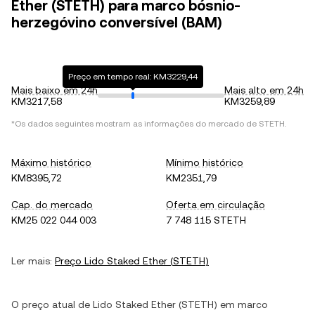
Ether (STETH) para marco bósnio-
herzegóvino conversível (BAM)
Preço em tempo real: KM3229,44
Mais baixo em 24h
Mais alto em 24h
KM3217,58
KM3259,89
*Os dados seguintes mostram as informações do mercado de
STETH
.
Máximo histórico
Mínimo histórico
KM8395,72
KM2351,79
Cap. do mercado
Oferta em circulação
KM25 022 044 003
7 748 115 STETH
Ler mais:
Preço
Lido Staked Ether
(
STETH
)
O preço atual de
Lido Staked Ether
(
STETH
) em
marco