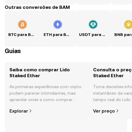
Outras conversões de BAM
BTC para BAM
ETH para BAM
USDT para BAM
Guias
Saiba como comprar Lido
Consulta o preç
Staked Ether
Staked Ether
As primeiras experiências com cripto
Toma decisões in
podem parecer intimidantes, mas
instantâneo da var
aprender onde e como comprar
tempo real do Lido 
cripto é mais simples do que pensas.
sentimento da comu
Explorar
Ver preço
Começa a tua viagem na aplicação
e muito mais.
móvel da OKX ou aqui mesmo na
Web.