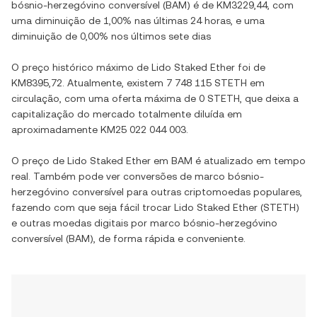
bósnio-herzegóvino conversível
(
BAM
) é de
KM3229,44
, com
uma diminuição
de
1,00%
nas últimas 24 horas, e
uma
diminuição
de
0,00%
nos últimos sete dias
O preço histórico máximo de
Lido Staked Ether
foi de
KM8395,72
. Atualmente, existem
7 748 115 STETH
em
circulação, com uma oferta máxima de
0 STETH
, que deixa a
capitalização do mercado totalmente diluída em
aproximadamente
KM25 022 044 003
.
O preço de
Lido Staked Ether
em
BAM
é atualizado em tempo
real. Também pode ver conversões de
marco bósnio-
herzegóvino conversível
para outras criptomoedas populares,
fazendo com que seja fácil trocar
Lido Staked Ether
(
STETH
)
e outras moedas digitais por
marco bósnio-herzegóvino
conversível
(
BAM
), de forma rápida e conveniente.