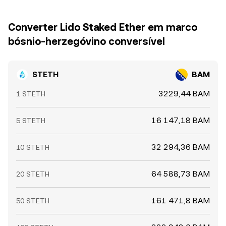
Converter Lido Staked Ether em marco
bósnio-herzegóvino conversível
STETH
BAM
3229,44 BAM
1 STETH
16 147,18 BAM
5 STETH
32 294,36 BAM
10 STETH
64 588,73 BAM
20 STETH
161 471,8 BAM
50 STETH