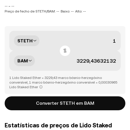
-- ~ --
Preço de fecho de STETH/BAM: --
Baixo: --
Alto: --
STETH
BAM
1 Lido Staked Ether = 3229,43 marco bósnio-herzegóvino
conversível, 1 marco bósnio-herzegóvino conversível = 0,00030965
Lido Staked Ether
Converter STETH em BAM
Estatísticas de preços de Lido Staked