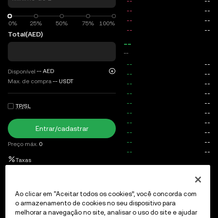
0%
0%
25%
50%
75%
100%
Total
(AED)
--
--
--
AED
Disponível
Max. de compra
--
USDT
TP/SL
Entrar/cadastrar
Preço máx.
0
Taxas
Ordens em aberto
Histórico de ordens
Posições abertas
Ao clicar em “Aceitar todos os cookies”, você concorda com
o armazenamento de cookies no seu dispositivo para
melhorar a navegação no site, analisar o uso do site e ajudar