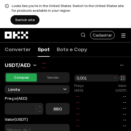
Looks like you're in the United States. Switch to the United States site
for products available in your region.
Switch site
Pular para o conteúdo principal
Cadastrar
Converter
Spot
Bots e Copy
--
USDT/AED
--
Comprar
Vender
0,001
Preço
Valor
Limite
(AED)
(USDT)
Preço
(AED)
Preço
BBO
Valor
(USDT)