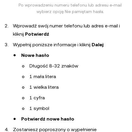
Po wprowadzeniu numeru telefonu lub adresu e-mail
wybierz opcję Nie pamiętam hasła.
Wprowadź swój numer telefonu lub adres e-mail i
kliknij
Potwierdź
Wypełnij poniższe informacje i kliknij
Dalej
:
Nowe hasło
Długość 8-32 znaków
1 mała litera
1 wielka litera
1 cyfra
1 symbol
Potwierdź nowe hasło
Zostaniesz poproszony o wypełnienie