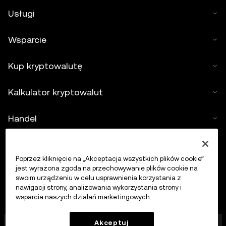
Usługi
Wsparcie
Kup kryptowalutę
Kalkulator kryptowalut
Handel
Poprzez kliknięcie na „Akceptacja wszystkich plików cookie”
jest wyrażona zgoda na przechowywanie plików cookie na
swoim urządzeniu w celu usprawnienia korzystania z
nawigacji strony, analizowania wykorzystania strony i
wsparcia naszych działań marketingowych.
Firma OKX Europe Limited działająca pod nazwą
Akceptuj