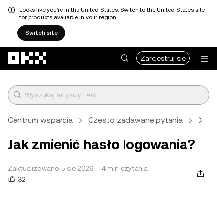
Looks like you're in the United States. Switch to the United States site
for products available in your region.
Switch site
Przejdź do głównej treści
Zarejestruj się
Centrum wsparcia
Często zadawane pytania
Konto
Jak zmienić hasło logowania?
Zaktualizowano 5 sie 2026
4 min czytania
32