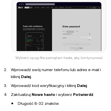
Wybierz opcję Nie pamiętam hasła, aby kontynuować
Wprowadź swój numer telefonu lub adres e-mail i
kliknij
Dalej
.
Wprowadź kod weryfikacyjny i kliknij
Dalej
.
Zaktualizuj
Nowe hasło
i wybierz
Potwierdź
.
Długość 8-32 znaków