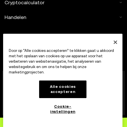
Cryptocalculator
Handelen
Door op “Alle cookies accepteren” te klikken gaat u akkoord
met het opslaan van cookies op uw apparaat voor het
verbeteren van websitenavigatie, het analyseren van
websitegebruik en om ons te helpen bij onze
marketingprojecten.
OKX Europe Limited, dat onder de handelsnaam OKX
opereert, is nu een handelsplatform voor crypto-
Alle cookies
bezittingen dat door de MFSA is geautoriseerd als
accepteren
aanbieder van diensten op het gebied van crypto-
bezittingen op grond van artikel 28 van de Markets in
Crypto-Assets Act (hoofdstuk 647 van de Maltese
Cookie-
wet).
instellingen
Aanmelden
bij OKX