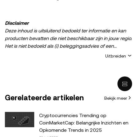
Disclaimer
Deze inhoud is uitsluitend bedoeld ter informatie en kan
producten bevatten die niet beschikbaar zijn in jouw regio.
Het is niet bedoeld als (i) beleggingsadvies of een
beleggingsaanbeveling; (ii) een aanbod of verzoek om
Uitbreiden
crypto-/digitale bezittingen te kopen, verkopen of aan te
houden; of (iii) financieel, boekhoudkundig, juridisch of
fiscaal advies. Het bezit van digitale bezittingen of crypto,
waaronder stablecoins, brengt een hoog risico met zich
mee en de waarde ervan kan sterk fluctueren. Overweeg
Gerelateerde artikelen
Bekijk meer
zorgvuldig of het, aan de hand van je financiële situatie,
verstandig is om crypto-/digitale bezittingen te
verhandelen of te bezitten. Raadpleeg je juridische, fiscale
Cryptocurrencies Trending op
of beleggingsadviseur als je vragen hebt over je
CoinMarketCap: Belangrijke Inzichten en
specifieke situatie. De informatie in dit bericht (inclusief
Opkomende Trends in 2025