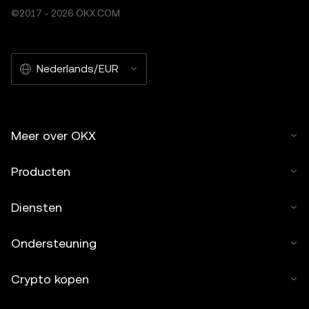
ondersteund door tools met kunstmatige intelligentie (AI).
©2017 - 2026 OKX.COM
Afgeleide werken of ander gebruik van dit artikel zijn niet
toegestaan.
Nederlands/EUR
Meer over OKX
Producten
Diensten
Ondersteuning
Crypto kopen