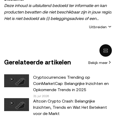
Deze inhoud is uitsluitend bedoeld ter informatie en kan
producten bevatten die niet beschikbaar zijn in jouw regio.
Het is niet bedoeld als (i) beleggingsadvies of een
beleggingsaanbeveling; (ii) een aanbod of verzoek om
Uitbreiden
crypto-/digitale bezittingen te kopen, verkopen of aan te
houden; of (iii) financieel, boekhoudkundig, juridisch of
fiscaal advies. Het bezit van digitale bezittingen of crypto,
waaronder stablecoins, brengt een hoog risico met zich
mee en de waarde ervan kan sterk fluctueren. Overweeg
Gerelateerde artikelen
Bekijk meer
zorgvuldig of het, aan de hand van je financiële situatie,
verstandig is om crypto-/digitale bezittingen te
verhandelen of te bezitten. Raadpleeg je juridische, fiscale
Cryptocurrencies Trending op
of beleggingsadviseur als je vragen hebt over je
CoinMarketCap: Belangrijke Inzichten en
specifieke situatie. De informatie in dit bericht (inclusief
Opkomende Trends in 2025
eventuele marktgegevens en statistieken) is uitsluitend
31 jul 2026
Altcoin Crypto Crash: Belangrijke
bedoeld als algemene informatie. Hoewel alle redelijke
Inzichten, Trends en Wat Het Betekent
zorg is besteed aan het voorbereiden van deze gegevens
voor de Markt
en grafieken, aanvaarden wij geen verantwoordelijkheid of