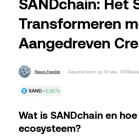
SANDchain: Het
Transformeren m
Aangedreven Cre
News Feeder
Gepubliceerd op
30 sep. 2025
Geüp
SAND
+0,92%
Wat is SANDchain en hoe 
ecosysteem?