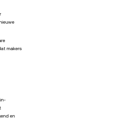
r
 nieuwe
are
dat makers
in-
t
gend en