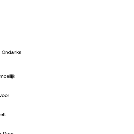
s. Ondanks
oeilijk
 voor
elt
. Door