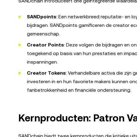
SANDchain introduceert drie geïntegreerde waardelag
SANDpoints
: Een netwerkbreed reputatie- en lo
bijdragen. SANDpoints gamificeren de creator e
gemeenschap.
Creator Points
: Deze volgen de bijdragen en o
toegekend op basis van hun prestaties en impact
inspanningen.
Creator Tokens
: Verhandelbare activa die zijn
investeren in en hun favoriete makers kunnen o
fanbetrokkenheid en financiële ondersteuning.
Kernproducten: Patron Va
SANDchain biedt twee kernproducten die kritieke ui