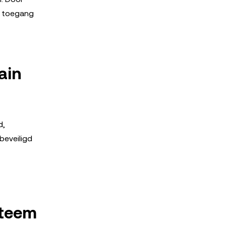
, toegang
ain
d,
beveiligd
steem