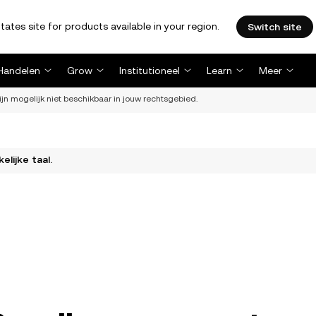
tates site for products available in your region.
Switch site
Handelen
Grow
Institutioneel
Learn
Meer
ijn mogelijk niet beschikbaar in jouw rechtsgebied.
elijke taal.