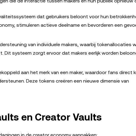
en die de interactie tussen makers en hun publiek opnieuw d
yaliteitssysteem dat gebruikers beloont voor hun betrokkenh
conomy, stimuleren actieve deelname en bevorderen een gevo
ndersteuning van individuele makers, waarbij tokenallocaties
. Dit systeem zorgt ervoor dat makers eerlijk worden beloon
 gekoppeld aan het merk van een maker, waardoor fans direct
ndersteunen. Deze tokens creëren een nieuwe dimensie van
ults en Creator Vaults
tdagingen in de creator economy aanpakken: