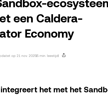
 Sandbox-ecosystee
et een Caldera-
ator Economy
datet op 21 nov. 2025
5 min. leestijd
integreert het met het Sandb