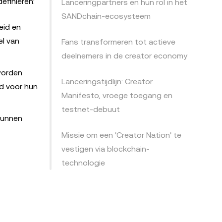
efiniëren:
Lanceringpartners en hun rol in het
SANDchain-ecosysteem
eid en
el van
Fans transformeren tot actieve
deelnemers in de creator economy
 worden
Lanceringstijdlijn: Creator
d voor hun
Manifesto, vroege toegang en
testnet-debuut
 kunnen
Missie om een 'Creator Nation' te
vestigen via blockchain-
technologie