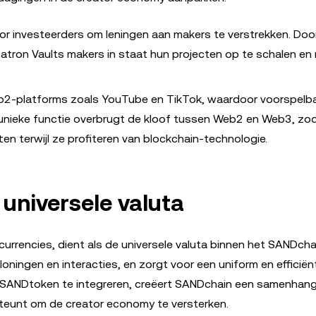
oor investeerders om leningen aan makers te verstrekken. Doo
 Patron Vaults makers in staat hun projecten op te schalen en
b2-platforms zoals YouTube en TikTok, waardoor voorspelb
e unieke functie overbrugt de kloof tussen Web2 en Web3, zo
 terwijl ze profiteren van blockchain-technologie.
universele valuta
urrencies, dient als de universele valuta binnen het SANDcha
oningen en interacties, en zorgt voor een uniform en efficiën
r SANDtoken te integreren, creëert SANDchain een samenhan
steunt om de creator economy te versterken.