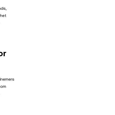
nds,
 het
e
or
elnemers
t om
n