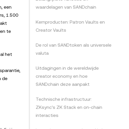
n, een
waardelagen van SANDchain
rs, 1.500
Kernproducten: Patron Vaults en
akt
Creator Vaults
en te
De rol van SANDtoken als universele
valuta
al het
Uitdagingen in de wereldwijde
sparantie,
creator economy en hoe
n de
SANDchain deze aanpakt
Technische infrastructuur:
ZKsync's ZK Stack en on-chain
interacties