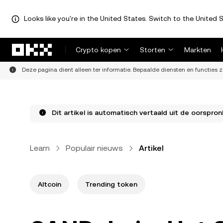
Looks like you're in the United States. Switch to the United S
Overslaan naar hoofdinhoud
Crypto kopen
Storten
Markten
Deze pagina dient alleen ter informatie. Bepaalde diensten en functies z
Dit artikel is automatisch vertaald uit de oorspronk
Learn
Populair nieuws
Artikel
Altcoin
Trending token