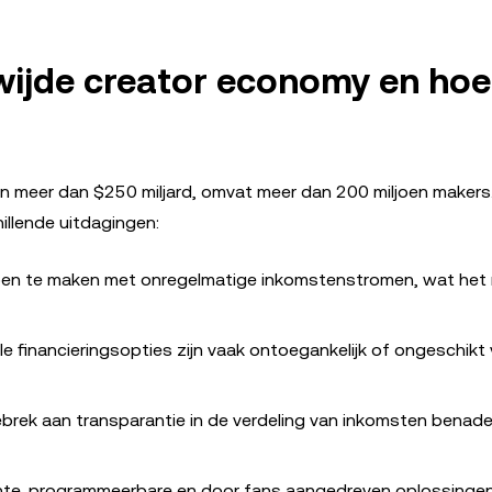
wijde creator economy en hoe
n meer dan $250 miljard, omvat meer dan 200 miljoen maker
illende uitdagingen:
ben te maken met onregelmatige inkomstenstromen, wat het m
ele financieringsopties zijn vaak ontoegankelijk of ongeschikt
ebrek aan transparantie in de verdeling van inkomsten benade
te, programmeerbare en door fans aangedreven oplossingen