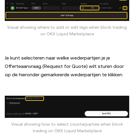
Visual showing where to add or edit legs when block trading
on OKX Liquid Marketplace
Je kunt selecteren naar welke wederpartijen je je
Offerteaanvraag (Request for Quote) wilt sturen door
op de hieronder gemarkeerde wederpartijen te klikken.
Visual showing how to select counterparties when block
trading on OKX Liquid Marketplace