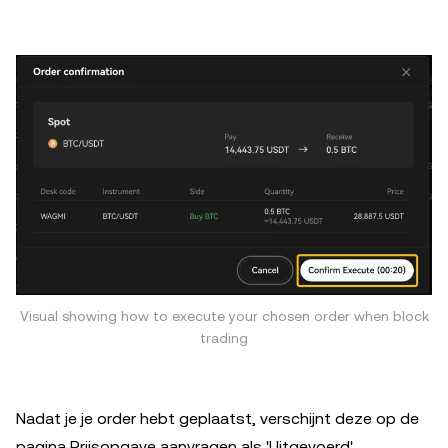
Visual showing how to execute your chosen order when block
trading
Nadat je je order hebt geplaatst, verschijnt deze op de
pagina Prijsopgave aanvragen als 'Uitgevoerd'.