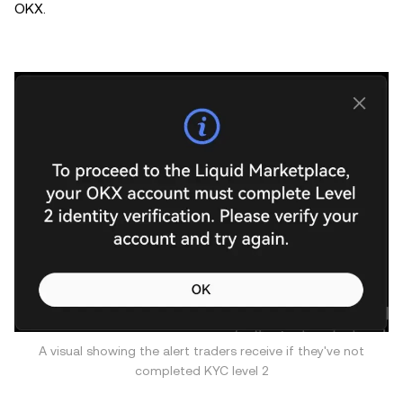
OKX.
A visual showing the alert traders receive if they've not
completed KYC level 2