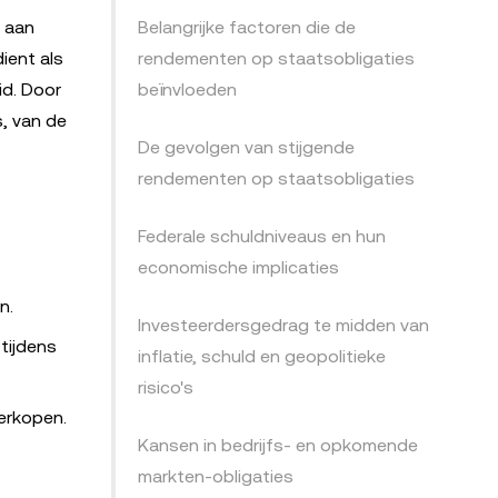
n aan
Belangrijke factoren die de
ient als
rendementen op staatsobligaties
id. Door
beïnvloeden
s, van de
De gevolgen van stijgende
rendementen op staatsobligaties
Federale schuldniveaus en hun
economische implicaties
n.
Investeerdersgedrag te midden van
tijdens
inflatie, schuld en geopolitieke
risico's
erkopen.
Kansen in bedrijfs- en opkomende
markten-obligaties