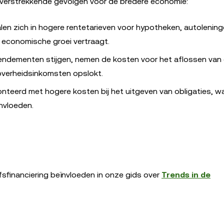
verstrekkende gevolgen voor de bredere economie:
len zich in hogere rentetarieven voor hypotheken, autolenin
de economische groei vertraagt.
rendementen stijgen, nemen de kosten voor het aflossen van
 overheidsinkomsten opslokt.
onteerd met hogere kosten bij het uitgeven van obligaties, w
nvloeden.
sfinanciering beïnvloeden in onze gids over
Trends in de