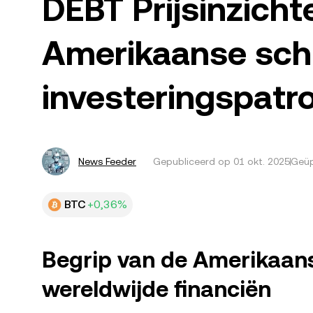
DEBT Prijsinzicht
Amerikaanse sch
investeringspatr
News Feeder
Gepubliceerd op
01 okt. 2025
Geüp
BTC
+0,36%
Begrip van de Amerikaanse
wereldwijde financiën