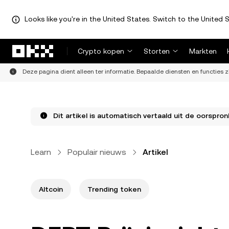
Looks like you're in the United States. Switch to the United S
Overslaan naar hoofdinhoud
Crypto kopen
Storten
Markten
Deze pagina dient alleen ter informatie. Bepaalde diensten en functies z
Dit artikel is automatisch vertaald uit de oorspronk
Learn
Populair nieuws
Artikel
Altcoin
Trending token