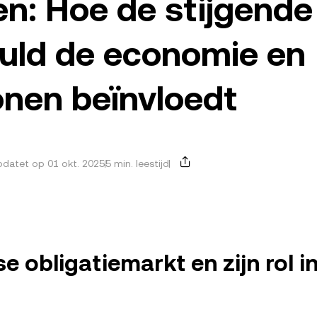
en: Hoe de stijgende
uld de economie en
onen beïnvloedt
datet op 01 okt. 2025
5 min. leestijd
 obligatiemarkt en zijn rol i