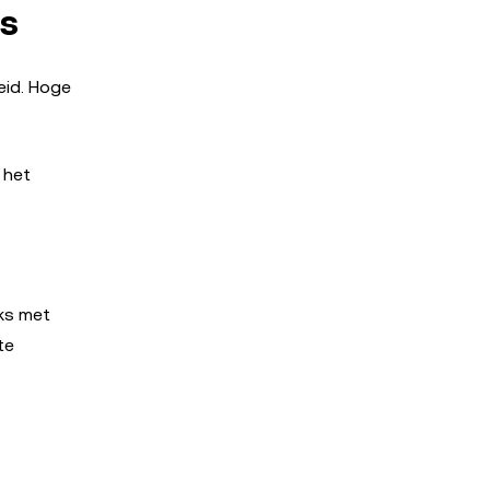
es
eid. Hoge
 het
jks met
te