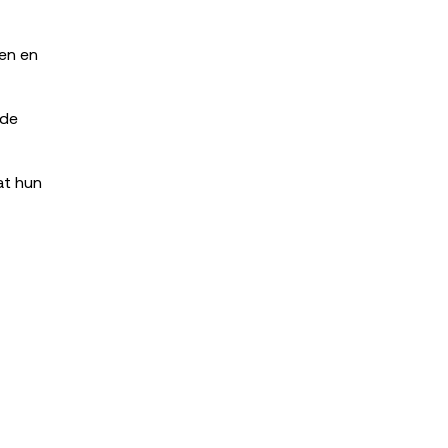
gen en
 de
at hun