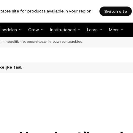
tates site for products available in your region.
Switch site
Handelen
Grow
Institutioneel
Learn
Meer
ijn mogelijk niet beschikbaar in jouw rechtsgebied.
elijke taal.