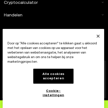
Cryptocalculator
Handelen
Door op “Alle cookies accepteren” te klikken gaat u akkoord
met het opslaan van cookies op uw apparaat voor het
verbeteren van websitenavigatie, het analyseren van
websitegebruik en om ons te helpen bij onze
marketingprojecten.
OKX Europe Limited, dat onder de handelsnaam OKX
opereert, is nu een handelsplatform voor crypto-
Alle cookies
bezittingen dat door de MFSA is geautoriseerd als
accepteren
aanbieder van diensten op het gebied van crypto-
bezittingen op grond van artikel 28 van de Markets in
Crypto-Assets Act (hoofdstuk 647 van de Maltese
Cookie-
wet).
instellingen
Aanmelden
bij OKX