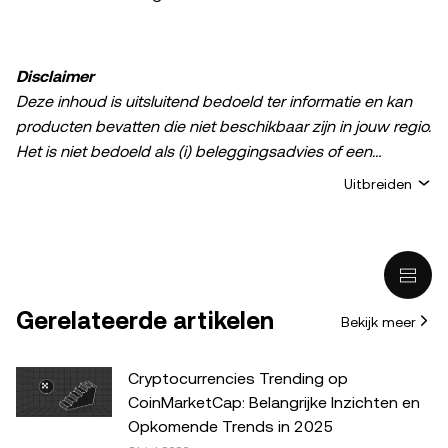
Disclaimer
Deze inhoud is uitsluitend bedoeld ter informatie en kan
producten bevatten die niet beschikbaar zijn in jouw regio.
Het is niet bedoeld als (i) beleggingsadvies of een
beleggingsaanbeveling; (ii) een aanbod of verzoek om
Uitbreiden
crypto-/digitale bezittingen te kopen, verkopen of aan te
houden; of (iii) financieel, boekhoudkundig, juridisch of
fiscaal advies. Het bezit van digitale bezittingen of crypto,
waaronder stablecoins, brengt een hoog risico met zich
mee en de waarde ervan kan sterk fluctueren. Overweeg
Gerelateerde artikelen
Bekijk meer
zorgvuldig of het, aan de hand van je financiële situatie,
verstandig is om crypto-/digitale bezittingen te
verhandelen of te bezitten. Raadpleeg je juridische, fiscale
Cryptocurrencies Trending op
of beleggingsadviseur als je vragen hebt over je
CoinMarketCap: Belangrijke Inzichten en
specifieke situatie. De informatie in dit bericht (inclusief
Opkomende Trends in 2025