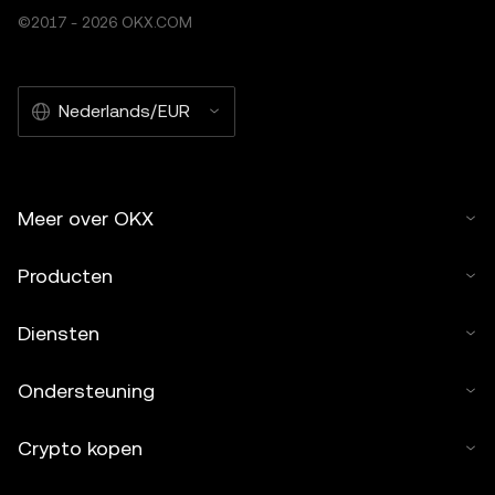
ondersteund door tools met kunstmatige intelligentie (AI).
©2017 - 2026 OKX.COM
Afgeleide werken of ander gebruik van dit artikel zijn niet
toegestaan.
Nederlands/EUR
Meer over OKX
Producten
Diensten
Ondersteuning
Crypto kopen