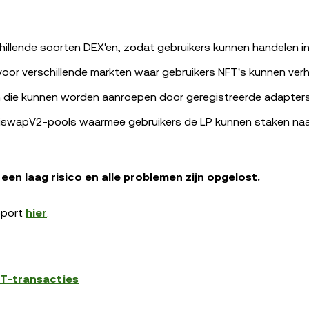
hillende soorten DEX'en, zodat gebruikers kunnen handelen in
or verschillende markten waar gebruikers NFT's kunnen verh
en die kunnen worden aanroepen door geregistreerde adapters
iswapV2-pools waarmee gebruikers de LP kunnen staken naa
en laag risico en alle problemen zijn opgelost.
apport
hier
.
FT-transacties