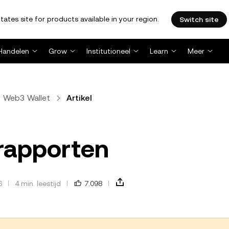
tates site for products available in your region.
Switch site
Handelen
Grow
Institutioneel
Learn
Meer
Web3 Wallet
Artikel
trapporten
6
4 min. leestijd
7.098