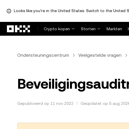
Looks like you're in the United States. Switch to the United S
Overslaan naar hoofdinhoud
Crypto kopen
Storten
Markten
Ondersteuningscentrum
Veelgestelde vragen
Beveiligingsaudi
Gepubliceerd op 11 nov 2022
Geüpdatet op 5 aug 202