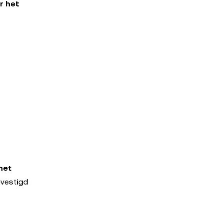
r het
het
evestigd